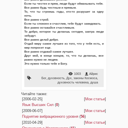
Если ты честен и прям, люди будут обманывать тебя.
Все равно будь честным и прямым.
То, что ты строишь годы, кто-то разрушит за одну
ночь.
Все равно строй.
Если ты спокоен и счастлив, тебе будут завидовать.
Все равно оставайся счастливым.
То добро, которое ты делаешь сегодня, завтра люди
забудут.
Все равно делай добро.
Отдай миру самое лучшее из того, что у тебя есть, и
мир попросит еще.
Все равно отдавай самое лучшее.
Друг мой, в конце концов, то, что ты делаешь, все
равно нужно не людям.
Это нужно только тебе и Богу.
1003
Айрис
Бог
,
духовность
,
Дух
,
законы Космоса
,
духовность человека
,
душа
Читайте также:
[2006-02-25]
[
Мои статьи
]
Язык Высших Сил
(
0
)
[2009-06-07]
[
Мои статьи
]
Поднятие вибрационного уровня
(
56
)
[2010-04-29]
[
Мои статьи
]