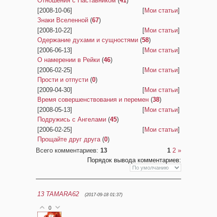
Отношения с Наставником
(
41
)
[2008-10-06]
[
Мои статьи
]
Знаки Вселенной
(
67
)
[2008-10-22]
[
Мои статьи
]
Одержание духами и сущностями
(
58
)
[2006-06-13]
[
Мои статьи
]
О намерении в Рейки
(
46
)
[2006-02-25]
[
Мои статьи
]
Прости и отпусти
(
0
)
[2009-04-30]
[
Мои статьи
]
Время совершенствования и перемен
(
38
)
[2008-05-13]
[
Мои статьи
]
Подружись с Ангелами
(
45
)
[2006-02-25]
[
Мои статьи
]
Прощайте друг друга
(
0
)
Всего комментариев
:
13
1
2
»
Порядок вывода комментариев:
13
TAMARA62
(2017-09-18 01:37)
0