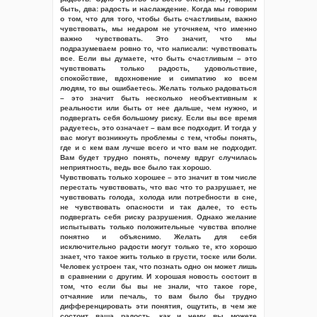
быть, два: радость и наслаждение. Когда мы говорим
о том, что для того, чтобы быть счастливым, важно
чувствовать, мы недаром не уточняем, что именно
важно чувствовать. Это значит, что мы
подразумеваем ровно то, что написали: чувствовать
все. Если вы думаете, что быть счастливым – это
чувствовать только радость, удовольствие,
спокойствие, вдохновение и симпатию ко всем
людям, то вы ошибаетесь. Желать только радоваться
– это значит быть несколько необъективным к
реальности или быть от нее дальше, чем нужно, и
подвергать себя большому риску. Если вы все время
радуетесь, это означает – вам все подходит. И тогда у
вас могут возникнуть проблемы с тем, чтобы понять,
где и с кем вам лучше всего и что вам не подходит.
Вам будет трудно понять, почему вдруг случилась
неприятность, ведь все было так хорошо.
Чувствовать только хорошее – это значит в том числе
перестать чувствовать, что вас что то разрушает, не
чувствовать голода, холода или потребности в сне,
не чувствовать опасности и так далее, то есть
подвергать себя риску разрушения. Однако желание
испытывать только положительные чувства вполне
понятно и объяснимо. Желать для себя
исключительно радости могут только те, кто хорошо
знает, что такое жить только в грусти, тоске или боли.
Человек устроен так, что познать одно он может лишь
в сравнении с другим. И хорошая новость состоит в
том, что если бы вы не знали, что такое горе,
отчаяние или печаль, то вам было бы трудно
дифференцировать эти понятия, ощутить, в чем же
состоит ваша радость, как и чему вы можете