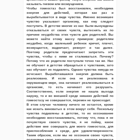
называть гневом или возмущением.
Чтобы гомеостаз был восстановлен, необходима
энергия для действий, которая как раз и
вырабатывается в виде чувства. Именно возникшее
чувство указывает организму, как ему следует
поступить. В детстве многие из нас были вынуждены
отказываться от своих чувств, вытеснять их по
причине неудобства этих чувств для родителей. Вы
можете найти этому массу примеров: родителям
неудобно, когда маленький ребенок кричит, плачет,
возмущается, жадничает, ревнует и так далее.
Поэтому родители предпочитают запретить эти
чувства, чтобы с ними не сталкиваться. Почему?
Потому что их родители поступали точно так же. Нас
не обучают в детстве обращаться с чувствами, зато
нас обучают их подавлять. Однако чувства никуда не
исчезают. Выработавшаяся энергия должна быть
реализована. И если она не реализована в
окружающем мире, она начинает реализовываться в
организме, то есть начинает его разрушать.
Соответственно, если энергия не нашла выхода
наружу, то и во внешней среде никаких действий по
гомеостазу не совершается, перемен не происходит.
В этом случае человеку ничего не остается, кроме
как искать виноватых в этом вокруг себя. Поскольку
чувства подавлены в детстве, то их осознавание
необходимо восстанавливать, потому что, пока я не
почувствую своего чувства, я не пойму, какое
действие мне совершать для моего гомеостаза, для
приспособления к среде, для удовлетворенности.
Таким образом, если мы не осознаем своих чувств,
подавляем свою эмоциональность, которая является