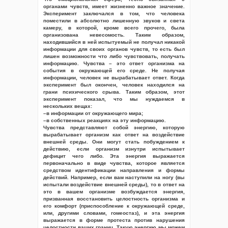
органами чувств, имеет жизненно важное значение.
Эксперимент заключался в том, что человека
поместили в абсолютно лишенную звуков и света
камеру, в которой, кроме всего прочего, была
организована невесомость. Таким образом,
находившийся в ней испытуемый не получал никакой
информации для своих органов чувств, то есть был
лишен возможности что либо чувствовать, получать
информацию. Чувства – это ответ организма на
события в окружающей его среде. Не получая
информации, человек не вырабатывает ответ. Когда
эксперимент был окончен, человек находился на
грани психического срыва. Таким образом, этот
эксперимент показал, что мы нуждаемся в
нескольких вещах:
–в информации от окружающего мира;
–в собственных реакциях на эту информацию.
Чувства представляют собой энергию, которую
вырабатывает организм как ответ на воздействие
внешней среды. Они могут стать побуждением к
действию, если организм изнутри испытывает
дефицит чего либо. Эта энергия выражается
первоначально в виде чувства, которое является
средством идентификации направления и формы
действий. Например, если вам наступили на ногу (вы
испытали воздействие внешней среды), то в ответ на
это в вашем организме возбуждается энергия,
призванная восстановить целостность организма и
его комфорт (приспособление к окружающей среде,
или, другими словами, гомеостаз), и эта энергия
выражается в форме протеста против нарушения
целостности ваших границ. Такую энергию мы можем