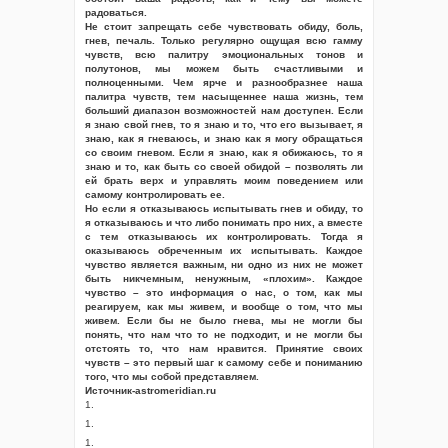
радоваться.
Не стоит запрещать себе чувствовать обиду, боль,
гнев, печаль. Только регулярно ощущая всю гамму
чувств, всю палитру эмоциональных тонов и
полутонов, мы можем быть счастливыми и
полноценными. Чем ярче и разнообразнее наша
палитра чувств, тем насыщеннее наша жизнь, тем
больший диапазон возможностей нам доступен. Если
я знаю свой гнев, то я знаю и то, что его вызывает, я
знаю, как я гневаюсь, и знаю как я могу обращаться
со своим гневом. Если я знаю, как я обижаюсь, то я
знаю и то, как быть со своей обидой – позволять ли
ей брать верх и управлять моим поведением или
самому контролировать ее.
Но если я отказываюсь испытывать гнев и обиду, то
я отказываюсь и что либо понимать про них, а вместе
с тем отказываюсь их контролировать. Тогда я
оказываюсь обреченным их испытывать. Каждое
чувство является важным, ни одно из них не может
быть никчемным, ненужным, «плохим». Каждое
чувство – это информация о нас, о том, как мы
реагируем, как мы живем, и вообще о том, что мы
живем. Если бы не было гнева, мы не могли бы
понять, что нам что то не подходит, и не могли бы
отстоять то, что нам нравится. Принятие своих
чувств – это первый шаг к самому себе и пониманию
того, что мы собой представляем.
Источник-astromeridian.ru
1.
1.
1.