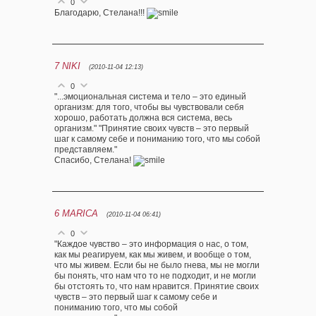
0
Благодарю, Стелана!!!
7
NIKI
(2010-11-04 12:13)
0
"...эмоциональная система и тело – это единый
организм: для того, чтобы вы чувствовали себя
хорошо, работать должна вся система, весь
организм." "Принятие своих чувств – это первый
шаг к самому себе и пониманию того, что мы собой
представляем."
Спасибо, Стелана!
6
MARICA
(2010-11-04 06:41)
0
"Каждое чувство – это информация о нас, о том,
как мы реагируем, как мы живем, и вообще о том,
что мы живем. Если бы не было гнева, мы не могли
бы понять, что нам что то не подходит, и не могли
бы отстоять то, что нам нравится. Принятие своих
чувств – это первый шаг к самому себе и
пониманию того, что мы собой