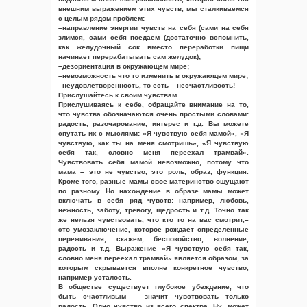
внешним выражением этих чувств, мы сталкиваемся
с целым рядом проблем:
–направление энергии чувств на себя (сами на себя
злимся, сами себя поедаем (достаточно вспомнить,
как желудочный сок вместо переработки пищи
начинает перерабатывать сам желудок);
–дезориентация в окружающем мире;
–невозможность что то изменить в окружающем мире;
–неудовлетворенность, то есть – несчастливость!
Прислушайтесь к своим чувствам
Прислушиваясь к себе, обращайте внимание на то,
что чувства обозначаются очень простыми словами:
радость, разочарование, интерес и т.д. Вы можете
спутать их с мыслями: «Я чувствую себя мамой», «Я
чувствую, как ты на меня смотришь», «Я чувствую
себя так, словно меня переехал трамвай».
Чувствовать себя мамой невозможно, потому что
мама – это не чувство, это роль, образ, функция.
Кроме того, разные мамы свое материнство ощущают
по разному. Но нахождение в образе мамы может
включать в себя ряд чувств: например, любовь,
нежность, заботу, тревогу, щедрость и т.д. Точно так
же нельзя чувствовать, что кто то на вас смотрит,–
это умозаключение, которое рождает определенные
переживания, скажем, беспокойство, волнение,
радость и т.д. Выражение «Я чувствую себя так,
словно меня переехал трамвай» является образом, за
которым скрывается вполне конкретное чувство,
например усталость.
В обществе существует глубокое убеждение, что
быть счастливым – значит чувствовать только
радость. Одно чувство из всего спектра. Ну, может