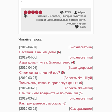
1.
1249
Айрис
эмоции и человек
,
Эмоции
,
чувства и
эмоции
,
Эмоциональные потребности
,
энергии чувств
5.0
/
6
Читайте также
:
[2019-04-07]
[
Биоэнергетика
]
Растения в нашем доме
(
6
)
[2019-04-05]
[
Биоэнергетика
]
Аура дома - путь к благополучию
(
4
)
[2019-04-03]
[
Ваше здоровье
]
С чем связан лишний вес?
(
5
)
[2019-03-27]
[
Аспекты Фен-Шуй
]
Талисманы, которые привлекут деньги
(
6
)
[2019-03-26]
[
Аспекты Фен-Шуй
]
Бамбук и его воздействие по фен-шуй
(
5
)
[2019-03-25]
[
Биоэнергетика
]
Как проявляется самосглаз
(
6
)
[2019-03-25]
[
Саморазвитие
]