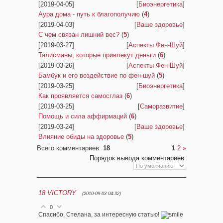
[2019-04-05]
[
Биоэнергетика
]
Аура дома - путь к благополучию
(
4
)
[2019-04-03]
[
Ваше здоровье
]
С чем связан лишний вес?
(
5
)
[2019-03-27]
[
Аспекты Фен-Шуй
]
Талисманы, которые привлекут деньги
(
6
)
[2019-03-26]
[
Аспекты Фен-Шуй
]
Бамбук и его воздействие по фен-шуй
(
5
)
[2019-03-25]
[
Биоэнергетика
]
Как проявляется самосглаз
(
6
)
[2019-03-25]
[
Саморазвитие
]
Помощь и сила аффирмаций
(
6
)
[2019-03-24]
[
Ваше здоровье
]
Влияние обиды на здоровье
(
5
)
Всего комментариев
:
18
1
2
»
Порядок вывода комментариев:
18
VICTORY
(2010-09-03 04:32)
0
Спасибо, Стелана, за интересную статью!