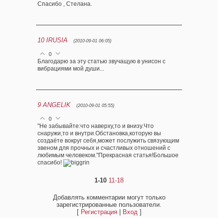
Спасибо , Стелана.
10
IRUSIA
(2010-09-01 06:05)
0
Благодарю за эту статью звучащую в унисон с
вибрациями мой души...
9
ANGELIK
(2010-09-01 05:55)
0
"Не забывайте:что наверху,то и внизу.Что
снаружи,то и внутри.Обстановка,которую вы
создаёте вокруг себя,может послужить связующим
звеном для прочных и счастливых отношений с
любимым человеком."Прекрасная статья!Большое
спасибо!
1-10
11-18
Добавлять комментарии могут только
зарегистрированные пользователи.
[
Регистрация
|
Вход
]