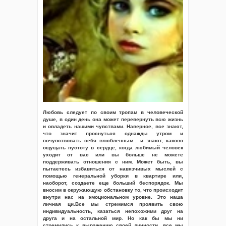
Любовь следует по своим тропам в человеческой
душе, в один день она может перевернуть всю жизнь
и овладеть нашими чувствами. Наверное, все знают,
что значит проснуться однажды утром и
почувствовать себя влюбленным... и знают, каково
ощущать пустоту в сердце, когда любимый человек
уходит от вас или вы больше не можете
поддерживать отношения с ним. Может быть, вы
пытаетесь избавиться от навязчивых мыслей с
помощью генеральной уборки в квартире или,
наоборот, создаете еще больший беспорядок. Мы
вносим в окружающую обстановку то, что происходит
внутри нас на эмоциональном уровне. Это наша
личная ци.Все мы стремимся проявить свою
индивидуальность, казаться непохожими друг на
друга и на остальной мир. Но как бы мы ни
стремились к выражению своей личности, все мы