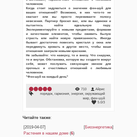
человеком.
Когда стоит задуматься о значении фэн-шуй для
ваших отношений? Возможно, в них чего-то не
хватает или вы просто переживаете полосу
невезения. Партнер бросил вас, или вы одиноки и
пытаетесь найти идеальную пару.
Экспериментируйте с новыми предметами, формами
и качествами элементов, чтобы оживить былую
страсть или найти новую привязанность. Иногда
бывает достаточно повесить кристалл у окна или
передвинуть кровать в другое место, чтобы ваши
отношения заиграли новыми красками.
Не забывайте: что наверху, то и внизу. Что снаружи,
то и внутри. Обстановка, которую вы создаете вокруг
себя, может послужить связующим звеном для
прочных и счастливых отношений с любимым
человеком.
"Фэн-шуй на каждый день"
710
Айрис
порядок
,
гармония
,
энергия
,
окружающий
мир
,
фен-шуй
5.0
/
3
Читайте также
:
[2019-04-07]
[
Биоэнергетика
]
Растения в нашем доме
(
6
)