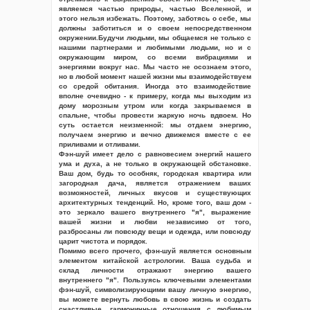
являемся частью природы, частью Вселенной, и
этого нельзя избежать. Поэтому, заботясь о себе, мы
должны заботиться и о своем непосредственном
окружении.Будучи людьми, мы общаемся не только с
нашими партнерами и любимыми людьми, но и с
окружающим миром, со всеми вибрациями и
энергиями вокруг нас. Мы часто не осознаем этого,
но в любой момент нашей жизни мы взаимодействуем
со средой обитания. Иногда это взаимодействие
вполне очевидно - к примеру, когда мы выходим из
дому морозным утром или когда закрываемся в
спальне, чтобы провести жаркую ночь вдвоем. Но
суть остается неизменной: мы отдаем энергию,
получаем энергию и вечно движемся вместе с ее
приливами и отливами.
Фэн-шуй имеет дело с равновесием энергий нашего
ума и духа, а не только в окружающей обстановке.
Ваш дом, будь то особняк, городская квартира или
загородная дача, является отражением ваших
возможностей, личных вкусов и существующих
архитектурных тенденций. Но, кроме того, ваш дом -
это зеркало вашего внутреннего "я", выражение
вашей жизни и любви независимо от того,
разбросаны ли повсюду вещи и одежда, или повсюду
царит чистота и порядок.
Помимо всего прочего, фэн-шуй является основным
элементом китайской астрологии. Ваша судьба и
склад личности отражают энергию вашего
внутреннего "я". Пользуясь ключевыми элементами
фэн-шуй, символизирующими вашу личную энергию,
вы можете вернуть любовь в свою жизнь и создать
счастливые, гармоничные отношения с любимым