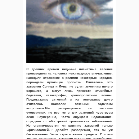
С древних времeн видимые планетные явления
производили на человека неизгладимое впечатление,
находили отражение в религии некоторых народов,
порождали пугающие прогнозы. Считалось, что
затмения Солнца и Луны не сулят землянам ничего
хорошего, а могут лишь принести стихийные
бедствия, катастрофы, кровопролитные войны.
Предсказание затмений и их толкование долго
считались наиболее важными задачами
астрологов.Мы распрощались со многими
суевериями, но все же в дни затмений чувствуем
себя неуверенно, часто ощущаем недомогание,
страдаем от обострений хронических заболеваний.
Но ограничивается ли влияние затмений только
«физиологией»? Давайте разберемся, так ли уж
беспочвенны были страхи наших предков. С точки
зрения астрологов, затмения оказывают воздействие