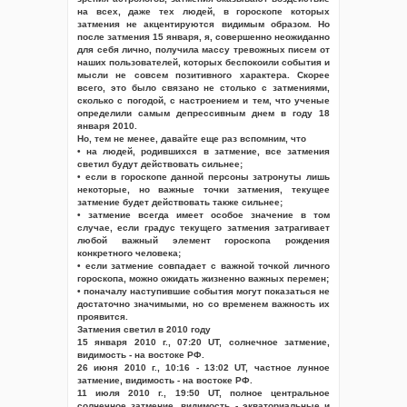
на всех, даже тех людей, в гороскопе которых
затмения не акцентируются видимым образом. Но
после затмения 15 января, я, совершенно неожиданно
для себя лично, получила массу тревожных писем от
наших пользователей, которых беспокоили события и
мысли не совсем позитивного характера. Скорее
всего, это было связано не столько с затмениями,
сколько с погодой, с настроением и тем, что ученые
определили самым депрессивным днем в году 18
января 2010.
Но, тем не менее, давайте еще раз вспомним, что
• на людей, родившихся в затмение, все затмения
светил будут действовать сильнее;
• если в гороскопе данной персоны затронуты лишь
некоторые, но важные точки затмения, текущее
затмение будет действовать также сильнее;
• затмение всегда имеет особое значение в том
случае, если градус текущего затмения затрагивает
любой важный элемент гороскопа рождения
конкретного человека;
• если затмение совпадает с важной точкой личного
гороскопа, можно ожидать жизненно важных перемен;
• поначалу наступившие события могут показаться не
достаточно значимыми, но со временем важность их
проявится.
Затмения светил в 2010 году
15 января 2010 г., 07:20 UT, солнечное затмение,
видимость - на востоке РФ.
26 июня 2010 г., 10:16 - 13:02 UT, частное лунное
затмение, видимость - на востоке РФ.
11 июля 2010 г., 19:50 UT, полное центральное
солнечное затмение, видимость - экваториальные и