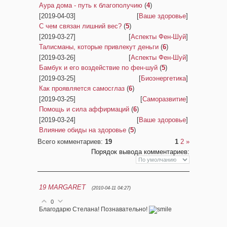
Аура дома - путь к благополучию
(
4
)
[2019-04-03]
[
Ваше здоровье
]
С чем связан лишний вес?
(
5
)
[2019-03-27]
[
Аспекты Фен-Шуй
]
Талисманы, которые привлекут деньги
(
6
)
[2019-03-26]
[
Аспекты Фен-Шуй
]
Бамбук и его воздействие по фен-шуй
(
5
)
[2019-03-25]
[
Биоэнергетика
]
Как проявляется самосглаз
(
6
)
[2019-03-25]
[
Саморазвитие
]
Помощь и сила аффирмаций
(
6
)
[2019-03-24]
[
Ваше здоровье
]
Влияние обиды на здоровье
(
5
)
Всего комментариев
:
19
1
2
»
Порядок вывода комментариев:
19
MARGARET
(2010-04-11 04:27)
0
Благодарю Стелана! Познавательно!