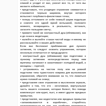
спиной и уходит от вас, уносит все то, от чего вы
желаете избавиться;
• представьте, что уходящее отражение сжимается и
становится черным шариком, внутри которого
вспыхнет голубовато-фиолетовая точка;
• теперь оттолкните от себя темный шарик подальше
и сожгите его одной яркой вспышкой, полежите
немного, возвращаясь в реальность, встаньте,
загасите пальцами свечу;
• примите такой же контрастный душ (обливание), как
и до сеанса медитации;
• налейте и выпейте стакан чистой воды и никому не
рассказывайте о ваших действиях.
Если вас беспокоит приближение дня лунного
затмения, то следует освоить упражнение, которое
несколько отличается от предыдушего:
• контрастный душ (обливания) при подготовке к
лунному затмению непосредственно перед ним
мужчины начинают и заканчивают холодной водой, а
женщины – горячей;
• устраиваясь на чистом полу или на ровной
подстилке типа туристского коврика для выполнения
упражнения, обратите внимание на то, что ложиться
нужно головой на север;
• представляя свое отражение в мысленном зеркале,
думайте о том, что это - негативная, виртуальная
часть вашего сознания, которая болеет, без повода
комплексует или курит, пьет, и имеет другие вредные
привычки;
• представляя, как недостатки или вредные привычки
«запаковываются в коробочки», старайтесь
акцентироваться на том, что наиболее неприятные