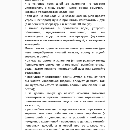
• в течение трех дней до затмения не следует
употреблять в пищу белки - мясо, орехи, семечки, -
которые усваиваются медленно;
• три дня на восходе и на закате солнца (или просто
утром и вечером) нужно принимать контрастный душ
(7 перемен температуры в течение 10 минут);
• можно купаться в проточной воде, устроить
обливание, представляя мысленно, что вы
используете воду разной температуры (мужчины
начинают и заканчивают горячей водой, а женщины –
холодной).
Можно также сделать специальное упражнение (для
него потребуются чистый стакан, сосуд с водой,
зеркало и свеча):
• за час до времени затмения (учтите разницу между
Гринвичским временем и местным) выпейте стакан
воды, затем примите контрастный душ или сделайте
обливание;
• посидите у зажженной свечи, думая о том, от чего
вы хотите избавиться (ладони следует держать так,
как будто вы хотите защитить слабый огонек свечи от
ветра);
• за десять минут до самого момента затмения
посмотрите в зеркало, запомните свое отражение со
спокойным выражением лица и лягте на пол головой
на восток;
• расслабьте мышцы, представьте свое отражение в
зеркале: вот оно собирает со стола коробочки (в
фиолетовой - одиночество, в розовой - любовные
неудачи, в коричневой - невезение в делах, в желтой -
неверных друзей, а в серой все остальное, что
мешает удаче и успеху), наконец оно поворачивается