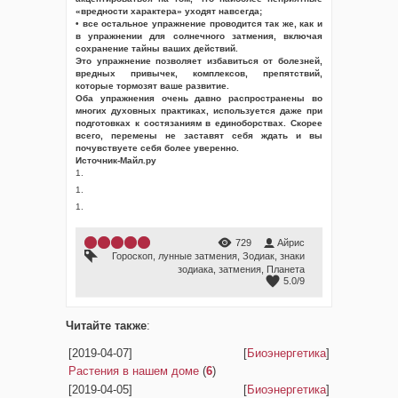
«вредности характера» уходят навсегда;
• все остальное упражнение проводится так же, как и
в упражнении для солнечного затмения, включая
сохранение тайны ваших действий.
Это упражнение позволяет избавиться от болезней,
вредных привычек, комплексов, препятствий,
которые тормозят ваше развитие.
Оба упражнения очень давно распространены во
многих духовных практиках, используется даже при
подготовках к состязаниям в единоборствах. Скорее
всего, перемены не заставят себя ждать и вы
почувствуете себя более уверенно.
Источник-Майл.ру
1.
1.
1.
729
Айрис
Гороскоп
,
лунные затмения
,
Зодиак
,
знаки
зодиака
,
затмения
,
Планета
5.0
/
9
Читайте также
:
[2019-04-07]
[
Биоэнергетика
]
Растения в нашем доме
(
6
)
[2019-04-05]
[
Биоэнергетика
]