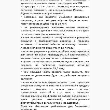
тропические широты южного полушария, вне РФ.
21 декабря 2010 г. , 06:32 - 10:03 UT, полное лунное
затмение, видимость - на северо-востоке России.
В день затмения следует помнить:
• затмение, как правило, усиливает негативные
факторы, а дела, которые все же будут затеяны,
могут отозваться даже через 18 лет;
• не рекомендуется начинать ничего жизненно
важного, за все деяния и помыслы, связанные с днем
затмения, придется держать ответ;
• если планеты (важные точки) гороскопа рождения
окажутся в благоприятных аспектах с градусом
затмения, то важные события не вызовут сильного
потрясения и могут обернуться на пользу;
• если вы уверены в успехе, а общая характеристика
дня затмения имеет индивидуальный благоприятный
характер лично для вас, можете действовать;
• лунное затмение может иметь отзвук в течение трех
месяцев, но полностью воздействие затмений
заканчивается в течение 18,5 лет;
• чем большая часть светила была закрыта, тем
мощнее и длительнее будет воздействие текущего
затмения;
• если планеты или другие важные точки гороскопа
рождения окажутся в негативных аспектах к градусу
текущего затмения, то можно ожидать резких,
радикальных событий в этот день – вероятны
личные кризисы, конфликты на работе, осложнение и
даже разрыв отношений, неблагоприятные
обстоятельства в делах, ухудшение здоровья.
Если вас беспокоит приближение дня Солнечного
затмения, то: