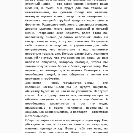
ответный напор — это закон жизни. Примите ваши
желания, и пусть они будут для вас такими же
естественными, как чувство голода или желание
натянуть одеяло ночью, когда пятка замерзает от
сквозняка, который струйкой крадется через щель в
форточке. Разрешите себе хотеть шикарных женщин,
дорогих мужчин, много денег, красивой и богатой
жизни. Разрешите себе захотеть всего этого по-
настоящему, сильно, до самых селезенок. Чтобы аж
слезу текли от того, что у вас этого нет. Разрешите
себе захотеть, и тогда вы, с удивлением для себя
почувствуете, что отсутствие у вас желаемого
перестало терзать вас. Почему важно быть хозяином
желаний? Потому что эти желания не ваши. Их вам
навязало общество, которому выгодно, чтобы вы
хотели покупать все более и более дорогие вещи. Во-
первых, это выгодно для экономики. Во-вторых, это
порабощает людей, а это обществу, а точнее его
верхушке и требуется.
Экономика — кровь государства. Люди — его
кровяные клетки. Если вы не будете покупать,
обществу будет не на что вами управлять. Наступит
кризис. А этого допустить нельзя, поэтому вы просто
обязаны покупать и хотеть купить еще больше. А
порабощение заключается в том, что люди,
привязанные к своим желаниям, несклонны к
социальным экспериментам, а наоборот — стремятся
к стабильности.
Общество играет с нами в страшную и злую игру. Нас
убеждают в том, что счастье зависит от квартиры,
машины, одежды и т.д.. Если у тебя это есть, ты
можешь быть счастливым. Если нет — извините!