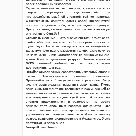
более свободным человеком.
Скрытое желание — это энергия, которая со всех
сторон ограждена сдерживающей и
противодействующей ей энергией той же природы.
Фактически вы боритесь сами с собой, правой рукой
пытаясь задушить себя, а левой отдирая правую.
Представляете, сколько ваших сил тратится на такую
внутреннюю борьбу?
Скрывать желание — это значит прятать его от себя,
чтобы обманом заставить себя поверить что его не
существует. Но если отводить глаза от наведенного
дула, пуля все равно размозжит голову, даже если ее
не замечаешь. Ложь самому себе не приносит ничего,
кроме боли и душевной разрухи. Только принятие
ВСЕХ желаний избавит вас от тех, которые
деструктивны для вас.
Читайте список ваших естественных желаний снова и
снова. Наслаждайтесь своими хотениями.
Принимайте их с благодарностью и радостью. Ведь
именно ваши желания изменяют вашу жизнь. Пусть
ваша скрытая фантазия возникнет в вас и, в какой-то
момент, захватит вас целиком, потрясая вас и сжимая
все внутренности в один тугой узел. А затем эта
энергия видоизменится и разольется по всему
вашему телу сплошным потоком блаженства. Это
самый важный критерий правильного выполнения
упражнения — сначала тяжесть и боль, а потому
резкое, квантовое видоизменение и блаженство. У вас
получится. Я верю в Вас!
Автор-Шамир Тиляев