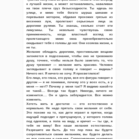
к лучшей жизни, а может останавливать, наваливая
на твои плечи груз безысходности. Ты идешь по
улице, и мимо тебя богато шурша шинами и
поревывая мотором, обдавая прохожих грязью из
весенних луж, пролетают серьезные лица за
дорогими рулями. Ты знаешь, сколько стоят эти
лимузины. Ты невольно чувствуешь свою
приниженность, когда властный взгляд из
пролетающего мимо окна пренебрежительно
окидывает тебя с головы до ног. Они хозяева жизни, а
не ты.
Желание обладать дорогими, престижными вещами
загоняется в подсознание, чтобы оно не тревожило
душу, точнее, чтобы нельзя было заметить то, что
душу тревожит — желание жить красиво. Человек
заглядывает в свою голову и говорит — видишь?
Ничего нет. Я ничего не хочу. Я просветлился!
Его лицо, его глаза, его руки, вся его фигура говорит о
другом — я не понимаю, почему это у всех есть, а у
меня — нет!? Почему у меня так!? Я видимо какой-то
не такой…. Всегда так будет. Никогда, ничего не
изменится…. Он и здесь заблуждается. Все можно
изменить.
Хотеть жить в достатке — это естественно и
нормально. Не надо прятать свои желания от себя.
Это похоже на то, как дети играют в прятки, когда
ищущий подходит к прячущемуся, у которого голова
под одеялом, а попа на виду, и кричит — ты где, я
тебя не вижу! Все наши желания естественны.
Разрешите им быть. До тех пор пока вы будете
сопротивляться своим желаниям, вы будете делать
их все сильнее и сильнее. Сопротивление усиливает