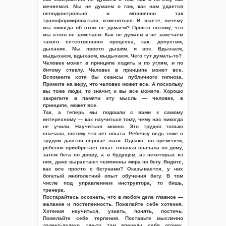
меняемся. Мы не думаем о том, как нам удается
неподконтрольно и мгновенно так
трансформироваться, изменяться. И знаете, почему
мы никогда об этом не думаем? Просто потому, что
мы этого не замечаем. Как не думаем и не замечаем
такого естественного процесса, как, допустим,
дыхание. Мы просто дышим, и все. Вдыхаем,
выдыхаем, вдыхаем, выдыхаем. Чего тут думать-то?
Человек может в принципе ходить и по углям, и по
битому стеклу. Человек в принципе может все.
Вспомните хотя бы сеансы публичного гипноза.
Примите на веру, что человек может все. А поскольку
вы тоже люди, то значит, и вы все можете. Хорошо
закрепите в памяти эту мысль — человек, в
принципе, может все.
Так, а теперь мы подошли с вами к самому
интересному — как научиться тому, чему нас никогда
не учили. Научиться можно. Это трудно только
сначала, потому что нет опыта. Ребенку ведь тоже с
трудом даются первые шаги. Однако, со временем,
ребенок приобретает опыт топанья сначала по дому,
затем бега по двору, а в будущем, из некоторых из
них, даже вырастают чемпионы мира по бегу. Видите,
как все просто с бегунами? Оказывается, у них
богатый многолетний опыт обучения бегу. В том
числе под управлением инструктора, то бишь,
тренера.
Постарайтесь осознать, что в любом деле главное —
желание и постепенность. Пожелайте себе хотения.
Хотения научиться, узнать, понять, постичь.
Пожелайте себе терпения. Поставьте мысленно
далеко-далеко, где-то там впереди себя огонек.