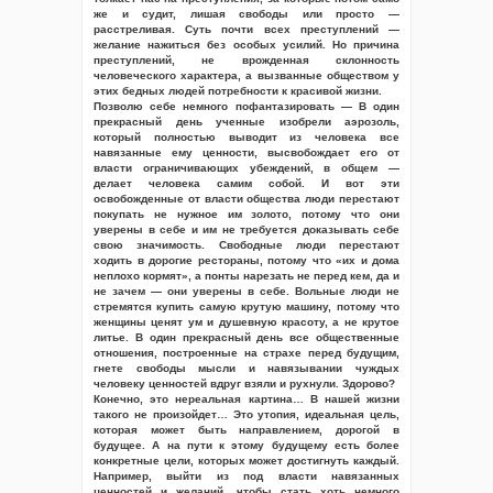
же и судит, лишая свободы или просто —
расстреливая. Суть почти всех преступлений —
желание нажиться без особых усилий. Но причина
преступлений, не врожденная склонность
человеческого характера, а вызванные обществом у
этих бедных людей потребности к красивой жизни.
Позволю себе немного пофантазировать — В один
прекрасный день ученные изобрели аэрозоль,
который полностью выводит из человека все
навязанные ему ценности, высвобождает его от
власти ограничивающих убеждений, в общем —
делает человека самим собой. И вот эти
освобожденные от власти общества люди перестают
покупать не нужное им золото, потому что они
уверены в себе и им не требуется доказывать себе
свою значимость. Свободные люди перестают
ходить в дорогие рестораны, потому что «их и дома
неплохо кормят», а понты нарезать не перед кем, да и
не зачем — они уверены в себе. Вольные люди не
стремятся купить самую крутую машину, потому что
женщины ценят ум и душевную красоту, а не крутое
литье. В один прекрасный день все общественные
отношения, построенные на страхе перед будущим,
гнете свободы мысли и навязывании чуждых
человеку ценностей вдруг взяли и рухнули. Здорово?
Конечно, это нереальная картина… В нашей жизни
такого не произойдет… Это утопия, идеальная цель,
которая может быть направлением, дорогой в
будущее. А на пути к этому будущему есть более
конкретные цели, которых может достигнуть каждый.
Например, выйти из под власти навязанных
ценностей и желаний, чтобы стать хоть немного