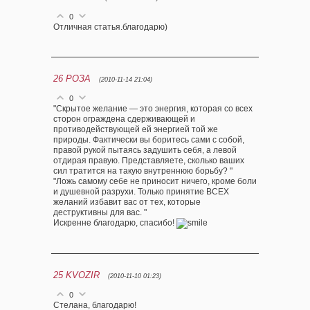
0
Отличная статья.благодарю)
26
РОЗА
(2010-11-14 21:04)
0
"Скрытое желание — это энергия, которая со всех
сторон ограждена сдерживающей и
противодействующей ей энергией той же
природы. Фактически вы боритесь сами с собой,
правой рукой пытаясь задушить себя, а левой
отдирая правую. Представляете, сколько ваших
сил тратится на такую внутреннюю борьбу? "
"Ложь самому себе не приносит ничего, кроме боли
и душевной разрухи. Только принятие ВСЕХ
желаний избавит вас от тех, которые
деструктивны для вас. "
Искренне благодарю, спасибо!
25
KVOZIR
(2010-11-10 01:23)
0
Стелана, благодарю!