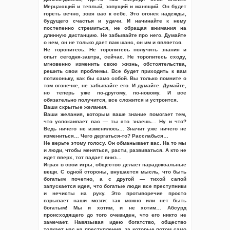
Мерцающий и теплый, зовущий и манящий. Он будет
гореть вечно, зовя вас к себе. Это огонек надежды,
будущего счастья и удачи. И начинайте к нему
постепенно стремиться, не обращая внимания на
длинную дистанцию. Не забывайте про него. Думайте
о нем, он не только дает вам шанс, он им и является.
Не торопитесь. Не торопитесь получить знания и
опыт сегодня-завтра, сейчас. Не торопитесь сходу,
мгновенно изменить свою жизнь, обстоятельства,
решить свои проблемы. Все будет приходить к вам
потихоньку, как бы само собой. Вы только помните о
том огонечке, не забывайте его. И думайте. Думайте,
но теперь уже по-другому, по-новому. И все
обязательно получится, все сложится и устроится.
Ваши скрытые желания.
Ваши желания, которым ваше знание помогает тем,
что успокаивает вас — ты это знаешь… Ну и что?
Ведь ничего не изменилось… Значит уже ничего не
измениться… Чего дергаться-то? Расслабься…
Не верьте этому голосу. Он обманывает вас. На то мы
и люди, чтобы меняться, расти, развиваться. А кто не
идет вверх, тот падает вниз…
Играя в свои игры, общество делает парадоксальные
вещи. С одной стороны, внушается мысль, что быть
богатым почетно, а с другой — тихой сапой
запускается идея, что богатые люди все преступники
и нечисты на руку. Это противоречие просто
взрывает наши мозги: так можно или нет быть
богатым! Мы и хотим, и не хотим… Абсурд
происходящего до того очевиден, что его никто не
замечает. Навязывая идею богатство, общество
толкает нас на преступления, за которые потом само