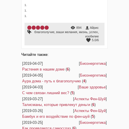
1.
1.
1.
894
Айрис
благополучие
,
ваши желания
,
жизнь
,
успех
,
изобилие
5.0
/
6
Читайте также
:
[2019-04-07]
[
Биоэнергетика
]
Растения в нашем доме
(
6
)
[2019-04-05]
[
Биоэнергетика
]
Аура дома - путь к благополучию
(
4
)
[2019-04-03]
[
Ваше здоровье
]
С чем связан лишний вес?
(
5
)
[2019-03-27]
[
Аспекты Фен-Шуй
]
Талисманы, которые привлекут деньги
(
6
)
[2019-03-26]
[
Аспекты Фен-Шуй
]
Бамбук и его воздействие по фен-шуй
(
5
)
[2019-03-25]
[
Биоэнергетика
]
Как проявляется самосглаз
(
6
)