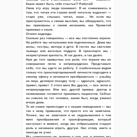
Какое может быть тебе счастье!? Работай!
Умом эту игру люди понимают. Я не сомневаюсь в
том, что читая эти строки иной читатель вздохнет —
старо уже, слышал, читал, знаю… Но если вы
прислушаетесь к своим мыслям, вы обнаружите, что
вы прикованы к своим желаниям, как Прометей
прикован к скале.
Огонек надежды
Сколько раз говорилось — все мы постоянно играем.
На работе мы начальники или подчиненные. Дома мы
жены, сестры, матери и дети. В гостях мы светские
львицы или веселые подруги. В транспорте мы -
неприступная крепость. И так далее, и так далее.
Нам до того привычны эти роли, что играем мы их
совершенно легко и непринужденно. Представьте
себе, что вы едете на работу. С озабоченным видом
только что транспортированной личности подходите к
своему офису и начинаете преображаться — улыбку
на лицо, деловую походку телу — здрасьте, здрасьте,
привет, привет. С этого мига Вы другая, — все легко и
непринужденно. Или вот, другой пример: доктор в
поликлинике готовится принимать пациентов. Сейчас
он совсем не тот человек, каким был, когда ужинал
вчера дома.
То же самое происходит и с нашим поведением — мы
так к нему привыкли, что просто его не замечаем.
Точнее, мы не замечаем и не задумываемся о том
миге преображения и трансформации, который
наступает в момент, когда мы отбрасываем старую
роль и начинаем играть другую. Нас этому никто и
никогда не учил.
Мы совершенно не думаем о том, как и почему мы