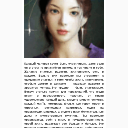
Каждый человек хочет быть счастливым, даже если
он в этом не признаётся никому, в том числе и себе.
Желание счастья, радости, жизненности, есть в
каждом. Вольно или невольно мы стремимся к
ощущению счастья, к тому, чтобы жизнь наполнилась
особым цветом и запахом — красками радости и
ароматом успеха.Это трудно — быть счастливым.
Вокруг столько причин для переживаний, что люди
верят в невозможность получать от жизни
удовольствие каждый день, каждую минуту, секунду,
каждый миг.Ты смотришь фильм, где герои живут в
огромных, роскошных квартирах, ездят на
сверкающих машинах, а рядом с ними блистательные
дамы и мужественные мужчины. Ты невольно
сравниваешь себя с ними, и неудовлетворенность
своей жизнь нарастает все больше и больше. Это
чувство попутным ветром может толкать тебя вперед,