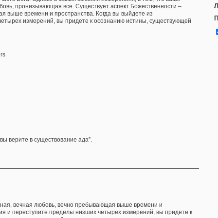
Л
юбовь, пронизывающая все. Существует аспект Божественности –
я выше времени и пространства. Когда вы выйдете из
П
четырех измерений, вы придете к осознанию истины, существующей
 вы верите в существование ада”.
нная, вечная любовь, вечно пребывающая выше времени и
тия и переступите пределы низших четырех измерений, вы придете к