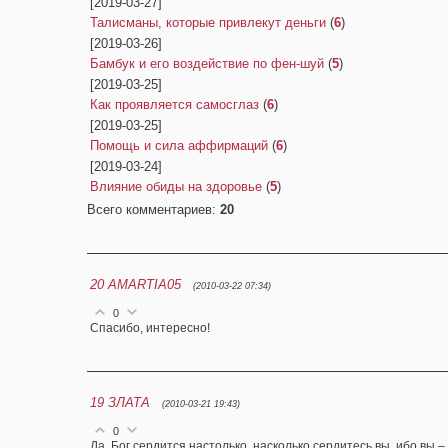
[2019-03-27]
Талисманы, которые привлекут деньги
(
6
)
[2019-03-26]
Бамбук и его воздействие по фен-шуй
(
5
)
[2019-03-25]
Как проявляется самосглаз
(
6
)
[2019-03-25]
Помощь и сила аффирмаций
(
6
)
[2019-03-24]
Влияние обиды на здоровье
(
5
)
Всего комментариев
:
20
20
AMARTIA05
(2010-03-22 07:34)
0
Спасибо, интересно!
19
ЗЛАТА
(2010-03-21 19:43)
0
Да, Бог сердится настолько, насколько сердитесь вы, ибо вы –