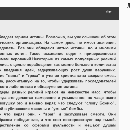
Д
08:50
бладает зерном истины. Возможно, вы уже слышали об этом
ческих организациях. На самом деле, не имеет значения,
ледовать. Все они обладают нитью истины, но и многими
овных истин. Такое искажение ведет к приверженности
емам верований.Некоторые из самых популярных религий
лись с целью порабощения как можно большего количества
 введения идей, задерживающих рост души верующих.
ие “вины” и “греха” в учение христианства создало смесь
, рассчитанную на то, чтобы удерживать последователей
акого-либо поиска и обнаружения истины.
идеры разных религий играют на невежестве масс, чтобы
огда это делается намеренно и умышленно, но чаще всего
овушку эго и наивно верят, что следуют “слову Божию”,
тей в убивающие машины и “умные” бомбы.
о что верят они, - “враг” и заслуживает смерти. Они
бразом победит зло, и что свет восторжествует над тьмой.
ждествление со сферами дуальности и мешают душам