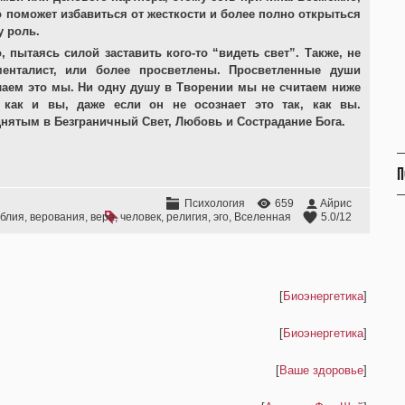
о поможет избавиться от жесткости и более полно открыться
у роль.
 пытаясь силой заставить кого-то “видеть свет”. Также, не
менталист, или более просветлены. Просветленные души
лаем это мы. Ни одну душу в Творении мы не считаем ниже
 как и вы, даже если он не осознает это так, как вы.
однятым в Безграничный Свет, Любовь и Сострадание Бога.
П
Психология
659
Айрис
блия
,
верования
,
вера
,
человек
,
религия
,
эго
,
Вселенная
5.0
/
12
[
Биоэнергетика
]
[
Биоэнергетика
]
[
Ваше здоровье
]