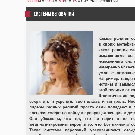
Главная
»
2010
»
Март
»
16
» Системы верований
СИСТЕМЫ ВЕРОВАНИЙ
Каждая религия о
в своих метафизи
какой религии с
искажениями осн
искаженным сист
намеренно искажа
умов с помощью
Например, введен
истины и вымысла
этой религии от к
Эгоистические л
сохранить и укрепить свои власть и контроль. Ин
лидеры разных религий просто сами попадают в л
посылая солдат на войну и превращая женщин и де
Они убеждены, что тот, кто не верит в то, в
загипнотизированы верой в то, что Бог каким-то о
Такие системы верований увековечивают ото