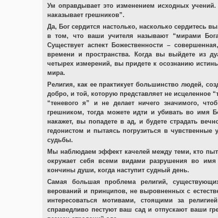
Ум оправдывает это изменением исходных учений. 
наказывает грешников”.
Да, Бог сердится настолько, насколько сердитесь вы
в том, что ваши учителя называют “мирами Бога
Существует аспект Божественности – совершенна
времени и пространства. Когда вы выйдете из ду
четырех измерений, вы придете к осознанию истин
мира.
Религия, как ее практикует большинство людей, соз
добро, и той, которую представляет не исцеленное “
“теневого я” и не делает ничего значимого, что
грешником, тогда можете идти и убивать во имя Б
накажет, вы попадете в ад, и будете страдать вечн
гедонистом и пытаясь погрузиться в чувственные
судьбы.
Мы наблюдаем эффект качелей между теми, кто пыта
окружает себя всеми видами разрушения во имя 
кончины души, когда наступит судный день.
Самая большая проблема религий, существующих
верований и принципов, не выровненных с естест
интересоваться мотивами, стоящими за религие
справедливо пестуют ваш сад и отпускают ваши гре