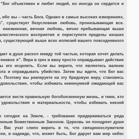
“Бог объективен и любит людей, но иногда он сердится и
, ибо вы – часть Бога. Однако в самых высоких измерениях,
”, существует безусловная любовь, пронизывающая все.
я, неизменная, вечная любовь, вечно пребывающая выше
алистического восприятия и переступите пределы низших
ы, существующей выше всех иллюзий вашего повседневного
дает в душе раскол между той частью, которая хочет делать
теневое я”. Вера в грех и вину просто оправдывает действия
бы его исцелить. Если вы верите, что являетесь жалким
ога и оправдывать убийство. Затем вы ждете, что Бог вас
о. Поэтому вы реагируете на эту бредовую веру, становясь
 удовольствия, чтобы избежать неминуемой ожидающей вас
ется вести правильную богобоязненную жизнь, и теми, кто
удовольствия и материальности, чтобы избежать некоей
 сегодня на Земле, - требование придерживаться ряда
венным Божественным Законом. Церковь не поощряет души
й. Вас учат слепо верить в то, что священнослужители
хи, в надежде, что, может быть, Бог дарует вам мир небес