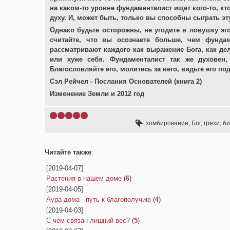
на каком-то уровне фундаменталист ищет кого-то, кт
духу. И, может быть, только вы способны сыграть эт
Однако будьте осторожны, не угодите в ловушку эго,
считайте, что вы осознаете больше, чем фунда
рассматривают каждого как выражение Бога, как де
или хуже себя. Фундаменталист так же духовен,
Благословляйте его, молитесь за него, видьте его п
Сэл Рейчел - Послания Основателей (книга 2)
Изменение Земли и 2012 год
зомбирование
,
Бог
,
грехи
,
би
Читайте также
:
[2019-04-07]
Растения в нашем доме
(
6
)
[2019-04-05]
Аура дома - путь к благополучию
(
4
)
[2019-04-03]
С чем связан лишний вес?
(
5
)