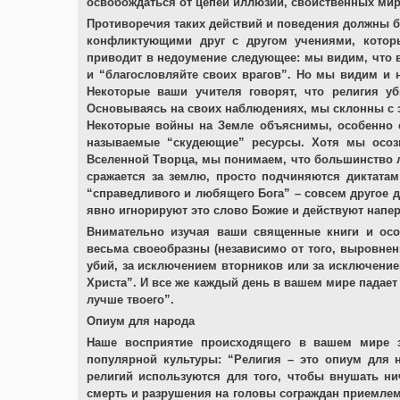
освобождаться от цепей иллюзий, свойственных мир
Противоречия таких действий и поведения должны б
конфликтующими друг с другом учениями, котор
приводит в недоумение следующее: мы видим, что 
и “благословляйте своих врагов”. Но мы видим и
Некоторые ваши учителя говорят, что религия у
Основываясь на своих наблюдениях, мы склонны с э
Некоторые войны на Земле объяснимы, особенно е
называемые “скудеющие” ресурсы. Хотя мы осозн
Вселенной Творца, мы понимаем, что большинство лю
сражается за землю, просто подчиняются диктата
“справедливого и любящего Бога” – совсем другое д
явно игнорируют это слово Божие и действуют напе
Внимательно изучая ваши священные книги и осо
весьма своеобразны (независимо от того, выровнены
убий, за исключением вторников или за исключением
Христа”. И все же каждый день в вашем мире падает 
лучше твоего”.
Опиум для народа
Наше восприятие происходящего в вашем мире з
популярной культуры: “Религия – это опиум для 
религий используются для того, чтобы внушать н
смерть и разрушения на головы сограждан приемлем