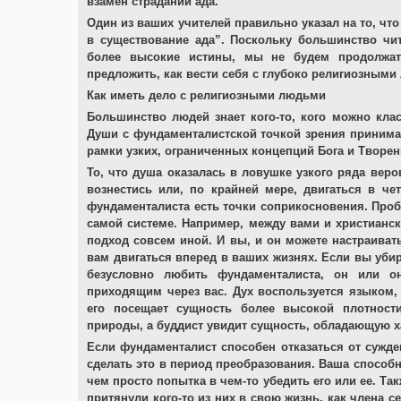
взамен страданий ада.
Один из ваших учителей правильно указал на то, что
в существование ада”. Поскольку большинство чит
более высокие истины, мы не будем продолжат
предложить, как вести себя с глубоко религиозными
Как иметь дело с религиозными людьми
Большинство людей знает кого-то, кого можно кла
Души с фундаменталистской точкой зрения принима
рамки узких, ограниченных концепций Бога и Творен
То, что душа оказалась в ловушке узкого ряда веро
вознестись или, по крайней мере, двигаться в ч
фундаменталиста есть точки соприкосновения. Проб
самой системе. Например, между вами и христианс
подход совсем иной. И вы, и он можете настраиват
вам двигаться вперед в ваших жизнях. Если вы убир
безусловно любить фундаменталиста, он или о
приходящим через вас. Дух воспользуется языком, 
его посещает сущность более высокой плотности
природы, а буддист увидит сущность, обладающую 
Если фундаменталист способен отказаться от сужде
сделать это в период преобразования. Ваша способ
чем просто попытка в чем-то убедить его или ее. Та
притянули кого-то из них в свою жизнь, как члена с