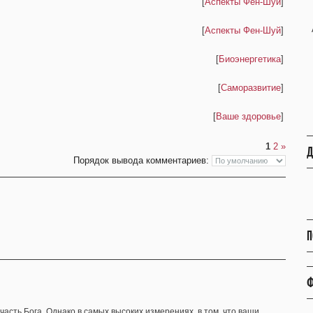
[
Аспекты Фен-Шуй
]
[
Аспекты Фен-Шуй
]
[
Биоэнергетика
]
[
Саморазвитие
]
[
Ваше здоровье
]
1
2
»
Д
Порядок вывода комментариев:
П
Ф
 часть Бога. Однако в самых высоких измерениях, в том, что ваши