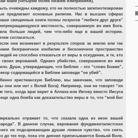
ам майи (четырем более низким измерениям).
ыть очевидны каждому, кто не полностью загипнотизирован
Н
ые предлагают основные религии. Нас в высших сферах
ваши священные книги полны лозунгов “любите друг друга”
 непрекращающуюся жестокость, совершаемую во имя Бога.
била больше людей, чем что-либо еще в вашей истории.
тим согласиться.
сли они возникают в результате споров за землю или так
аем безграничное изобилие и бесконечное пространство
дей не способно отказаться от веры в оскудение, и те, кто
м своих верований. Однако убийство, совершаемое во имя
ело. Души, утверждающие, что Библия – это “слово Божие”,
рекор содержащейся в Библии заповеди “не убий”.
бенно христианскую Библию, мы замечаем, что заповеди
 они или нет с Волей Бога). Например, они не говорят “не
 того, когда враг верит в Аллаха или Иегову вместо Иисуса
еще одна бомба как доказательство веры в то, что “мой Бог
еркально отражает то, что сказала одна из икон вашей
народа”. В данном случае, верования фундаменталистских
ичего не подозревающим душам ложное чувство, что сеять
о до тех пор, пока эти деяния приписываются Божьей Воле.