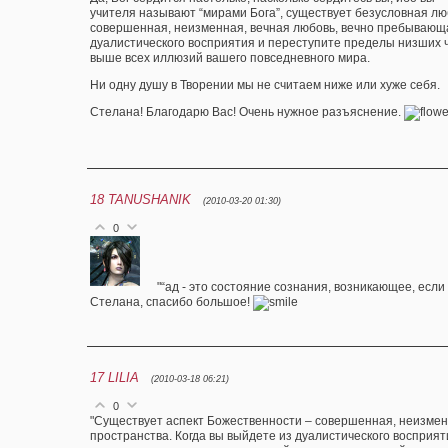
учителя называют “мирами Бога”, существует безусловная л
совершенная, неизменная, вечная любовь, вечно пребывающа
дуалистического восприятия и переступите пределы низших 
выше всех иллюзий вашего повседневного мира.
Ни одну душу в Творении мы не считаем ниже или хуже себя.
Стелана! Благодарю Вас! Очень нужное разъяснение.
18
TANUSHANIK
(2010-03-20 01:30)
0
"“ад - это состояние сознания, возникающее, если
Стелана, спасибо большое!
17
LILIA
(2010-03-18 06:21)
0
"Существует аспект Божественности – совершенная, неизме
пространства. Когда вы выйдете из дуалистического восприя