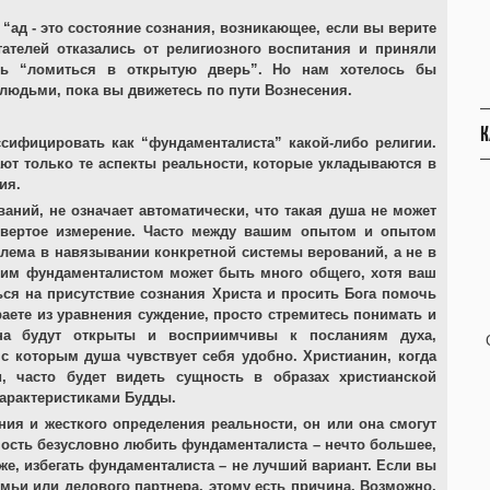
 “ад - это состояние сознания, возникающее, если вы верите
ателей отказались от религиозного воспитания и приняли
ь “ломиться в открытую дверь”. Но нам хотелось бы
 людьми, пока вы движетесь по пути Вознесения.
К
ссифицировать как “фундаменталиста” какой-либо религии.
ют только те аспекты реальности, которые укладываются в
ия.
ваний, не означает автоматически, что такая душа не может
етвертое измерение. Часто между вашим опытом и опытом
лема в навязывании конкретной системы верований, а не в
ким фундаменталистом может быть много общего, хотя ваш
ься на присутствие сознания Христа и просить Бога помочь
аете из уравнения суждение, просто стремитесь понимать и
на будут открыты и восприимчивы к посланиям духа,
с которым душа чувствует себя удобно. Христианин, когда
, часто будет видеть сущность в образах христианской
характеристиками Будды.
ния и жесткого определения реальности, он или она смогут
ность безусловно любить фундаменталиста – нечто большее,
кже, избегать фундаменталиста – не лучший вариант. Если вы
емьи или делового партнера, этому есть причина. Возможно,