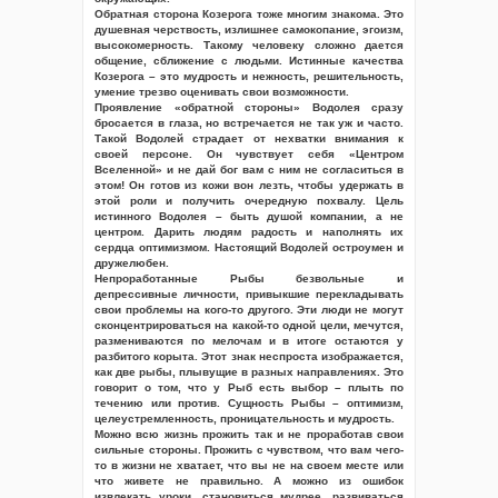
Обратная сторона Козерога тоже многим знакома. Это
душевная черствость, излишнее самокопание, эгоизм,
высокомерность. Такому человеку сложно дается
общение, сближение с людьми. Истинные качества
Козерога – это мудрость и нежность, решительность,
умение трезво оценивать свои возможности.
Проявление «обратной стороны» Водолея сразу
бросается в глаза, но встречается не так уж и часто.
Такой Водолей страдает от нехватки внимания к
своей персоне. Он чувствует себя «Центром
Вселенной» и не дай бог вам с ним не согласиться в
этом! Он готов из кожи вон лезть, чтобы удержать в
этой роли и получить очередную похвалу. Цель
истинного Водолея – быть душой компании, а не
центром. Дарить людям радость и наполнять их
сердца оптимизмом. Настоящий Водолей остроумен и
дружелюбен.
Непроработанные Рыбы безвольные и
депрессивные личности, привыкшие перекладывать
свои проблемы на кого-то другого. Эти люди не могут
сконцентрироваться на какой-то одной цели, мечутся,
размениваются по мелочам и в итоге остаются у
разбитого корыта. Этот знак неспроста изображается,
как две рыбы, плывущие в разных направлениях. Это
говорит о том, что у Рыб есть выбор – плыть по
течению или против. Сущность Рыбы – оптимизм,
целеустремленность, проницательность и мудрость.
Можно всю жизнь прожить так и не проработав свои
сильные стороны. Прожить с чувством, что вам чего-
то в жизни не хватает, что вы не на своем месте или
что живете не правильно. А можно из ошибок
извлекать уроки, становиться мудрее, развиваться