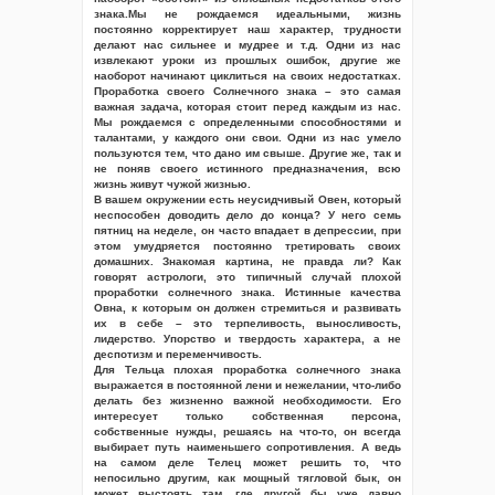
знака.Мы не рождаемся идеальными, жизнь
постоянно корректирует наш характер, трудности
делают нас сильнее и мудрее и т.д. Одни из нас
извлекают уроки из прошлых ошибок, другие же
наоборот начинают циклиться на своих недостатках.
Проработка своего Солнечного знака – это самая
важная задача, которая стоит перед каждым из нас.
Мы рождаемся с определенными способностями и
талантами, у каждого они свои. Одни из нас умело
пользуются тем, что дано им свыше. Другие же, так и
не поняв своего истинного предназначения, всю
жизнь живут чужой жизнью.
В вашем окружении есть неусидчивый Овен, который
неспособен доводить дело до конца? У него семь
пятниц на неделе, он часто впадает в депрессии, при
этом умудряется постоянно третировать своих
домашних. Знакомая картина, не правда ли? Как
говорят астрологи, это типичный случай плохой
проработки солнечного знака. Истинные качества
Овна, к которым он должен стремиться и развивать
их в себе – это терпеливость, выносливость,
лидерство. Упорство и твердость характера, а не
деспотизм и переменчивость.
Для Тельца плохая проработка солнечного знака
выражается в постоянной лени и нежелании, что-либо
делать без жизненно важной необходимости. Его
интересует только собственная персона,
собственные нужды, решаясь на что-то, он всегда
выбирает путь наименьшего сопротивления. А ведь
на самом деле Телец может решить то, что
непосильно другим, как мощный тягловой бык, он
может выстоять там, где другой бы уже давно