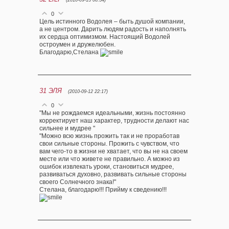
(2010-09-13 00:54)
0
Цель истинного Водолея – быть душой компании,
а не центром. Дарить людям радость и наполнять
их сердца оптимизмом. Настоящий Водолей
остроумен и дружелюбен.
Благодарю,Стелана
31
ЭЛЯ
(2010-09-12 22:17)
0
"Мы не рождаемся идеальными, жизнь постоянно
корректирует наш характер, трудности делают нас
сильнее и мудрее "
"Можно всю жизнь прожить так и не проработав
свои сильные стороны. Прожить с чувством, что
вам чего-то в жизни не хватает, что вы не на своем
месте или что живете не правильно. А можно из
ошибок извлекать уроки, становиться мудрее,
развиваться духовно, развивать сильные стороны
своего Солнечного знака!"
Стелана, благодарю!!! Прийму к сведению!!!