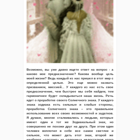
Возможно, вы уже давно ищете ответ на вопрос - а
каково мое предназначение? Какова вообще цель
моей жизни? Ведь каждый из нас пришел в этот мир с
определенной целью. Это еще можно назвать
призванием, миссией... У каждого из нас есть свое
предназначение, чем быстрее мы себя найдем, тем
гармоничнее будет складываться наша жизнь. Речь
идет о проработке своего Солнечного знака. У каждого
знака зодиака есть сильные и слабые стороны,
проработка Солнечного знака – это правильное
использование всех своих возможностей и задатков.
Я думаю, многие сталкивались с людьми, которые
имеют один и тот же Зодиакальный знак, но
совершенно не похожи друг на друга. При этом один
человек воплотил в себе все самое светлое и
сильное, что может дать этот знак, второй же
наоборот «состоит» из сплошных недостатков этого