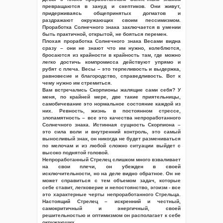
превращаются в зануд и скептиков. Они живут,
придерживаясь общепринятых догматов и
раздражают окружающих своим пессимизмом.
Проработка Солнечного знака заключается в умении
быть практичной, открытой, не бояться перемен.
Плохая проработка Солнечного знака Весами видна
сразу – они не знают что им нужно, колеблются,
бросаются из крайности в крайность там, где можно
легко достичь компромисса действуют упрямо и
рубят с плеча. Весы – это терпеливость и выдержка,
равновесие и благородство, справедливость. Вот к
чему нужно им стремиться.
Вам встречались Скорпионы жалящие сами себя? У
меня, по крайней мере, две такие приятельницы,
самобичевание это нормальное состояние каждой из
них. Ревность, жизнь в постоянном стрессе,
злопамятность – все это качества непроработанного
Солнечного знака. Истинная сущность Скорпиона –
это сила воли и внутренний контроль, это самый
выносливый знак, он никогда не будет размениваться
по мелочам и из любой сложно ситуации выйдет с
высоко поднятой головой.
Непроработанный Стрелец слишком много взваливает
на свои плечи, он убежден в своей
исключительности, но на деле видно обратное. Он не
может справиться с тем объемом задач, которые
себе ставит, легковерие и непостоянство, эгоизм - все
это характерные черты непроработанного Стрельца.
Настоящий Стрелец – искренний и честный,
самокритичный и энергичный, своей
решительностью и оптимизмом он располагает к себе
окружающих.