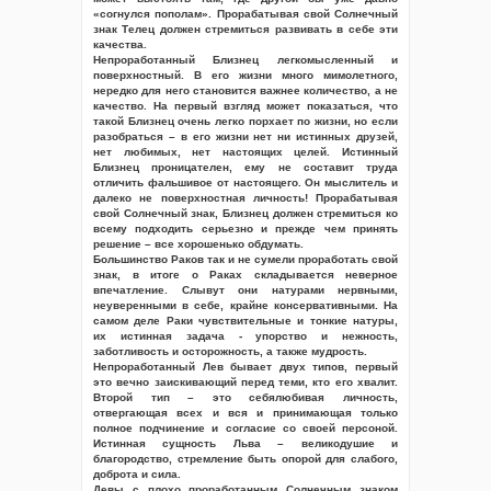
«согнулся пополам». Прорабатывая свой Солнечный
знак Телец должен стремиться развивать в себе эти
качества.
Непроработанный Близнец легкомысленный и
поверхностный. В его жизни много мимолетного,
нередко для него становится важнее количество, а не
качество. На первый взгляд может показаться, что
такой Близнец очень легко порхает по жизни, но если
разобраться – в его жизни нет ни истинных друзей,
нет любимых, нет настоящих целей. Истинный
Близнец проницателен, ему не составит труда
отличить фальшивое от настоящего. Он мыслитель и
далеко не поверхностная личность! Прорабатывая
свой Солнечный знак, Близнец должен стремиться ко
всему подходить серьезно и прежде чем принять
решение – все хорошенько обдумать.
Большинство Раков так и не сумели проработать свой
знак, в итоге о Раках складывается неверное
впечатление. Слывут они натурами нервными,
неуверенными в себе, крайне консервативными. На
самом деле Раки чувствительные и тонкие натуры,
их истинная задача - упорство и нежность,
заботливость и осторожность, а также мудрость.
Непроработанный Лев бывает двух типов, первый
это вечно заискивающий перед теми, кто его хвалит.
Второй тип – это себялюбивая личность,
отвергающая всех и вся и принимающая только
полное подчинение и согласие со своей персоной.
Истинная сущность Льва – великодушие и
благородство, стремление быть опорой для слабого,
доброта и сила.
Девы с плохо проработанным Солнечным знаком