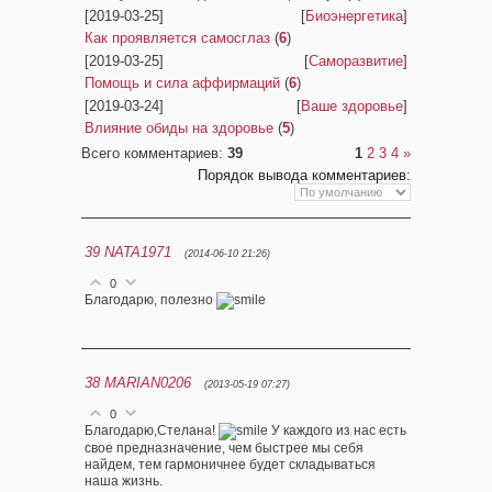
[2019-03-25]
[
Биоэнергетика
]
Как проявляется самосглаз
(
6
)
[2019-03-25]
[
Саморазвитие
]
Помощь и сила аффирмаций
(
6
)
[2019-03-24]
[
Ваше здоровье
]
Влияние обиды на здоровье
(
5
)
Всего комментариев
:
39
1
2
3
4
»
Порядок вывода комментариев:
39
NATA1971
(2014-06-10 21:26)
0
Благодарю, полезно
38
MARIAN0206
(2013-05-19 07:27)
0
Благодарю,Стелана!
У каждого из нас есть
свое предназначение, чем быстрее мы себя
найдем, тем гармоничнее будет складываться
наша жизнь.