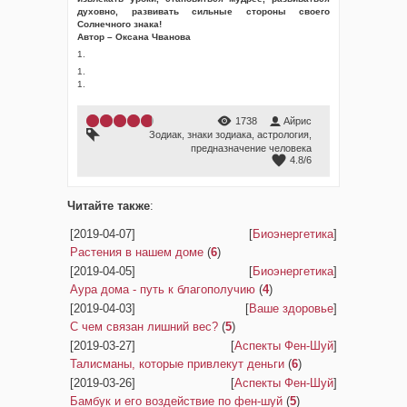
духовно, развивать сильные стороны своего
Солнечного знака!
Автор – Оксана Чванова
1.
1.
1.
1738
Айрис
Зодиак
,
знаки зодиака
,
астрология
,
предназначение человека
4.8
/
6
Читайте также
:
[2019-04-07]
[
Биоэнергетика
]
Растения в нашем доме
(
6
)
[2019-04-05]
[
Биоэнергетика
]
Аура дома - путь к благополучию
(
4
)
[2019-04-03]
[
Ваше здоровье
]
С чем связан лишний вес?
(
5
)
[2019-03-27]
[
Аспекты Фен-Шуй
]
Талисманы, которые привлекут деньги
(
6
)
[2019-03-26]
[
Аспекты Фен-Шуй
]
Бамбук и его воздействие по фен-шуй
(
5
)