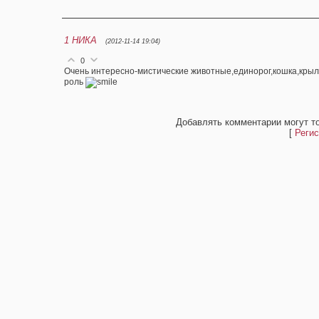
1
НИКА
(2012-11-14 19:04)
0
Очень интересно-мистические животные,единорог,кошка,крыл
роль
Добавлять комментарии могут т
[
Регис