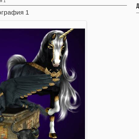
я 1
Д
ография 1