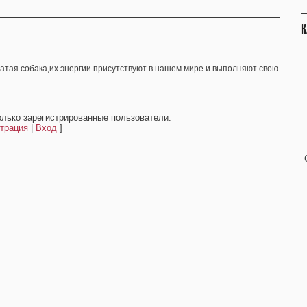
К
атая собака,их энергии присутствуют в нашем мире и выполняют свою
олько зарегистрированные пользователи.
трация
|
Вход
]