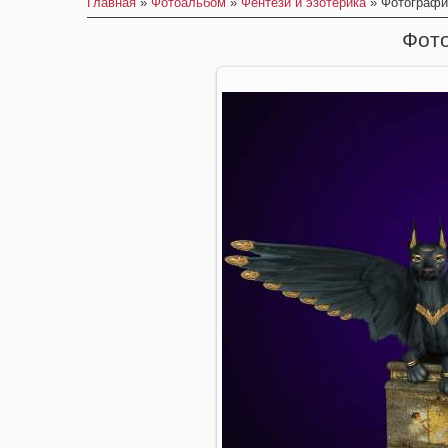
Главная
»
Фотоальбом
»
Фентези и эзотерика
» Фотографи
Фот