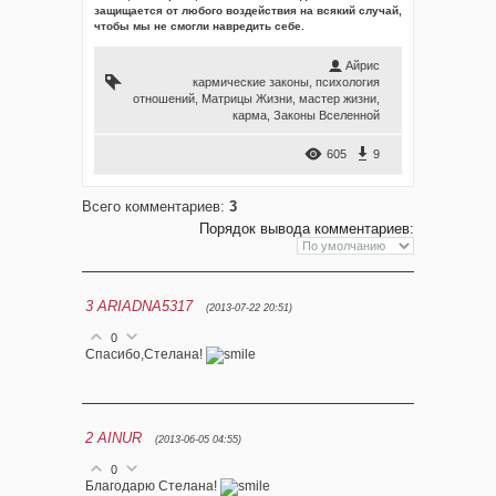
защищается от любого воздействия на всякий случай,
чтобы мы не смогли навредить себе.
Айрис
кармические законы
,
психология
отношений
,
Матрицы Жизни
,
мастер жизни
,
карма
,
Законы Вселенной
605
9
Всего комментариев
:
3
Порядок вывода комментариев:
3
ARIADNA5317
(2013-07-22 20:51)
0
Спасибо,Стелана!
2
AINUR
(2013-06-05 04:55)
0
Благодарю Стелана!