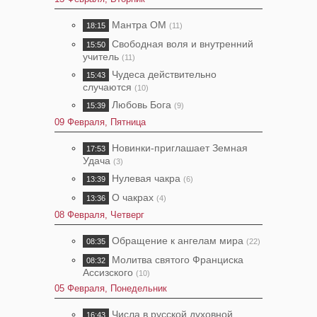
Мантра ОМ
18:15
(11)
Свободная воля и внутренний
15:50
учитель
(11)
Чудеса действительно
15:43
случаются
(10)
Любовь Бога
15:39
(9)
09 Февраля, Пятница
Новинки-приглашает Земная
17:53
Удача
(3)
Нулевая чакра
13:39
(6)
О чакрах
13:36
(4)
08 Февраля, Четверг
Обращение к ангелам мира
08:35
(22)
Молитва святого Франциска
08:32
Ассизского
(10)
05 Февраля, Понедельник
Числа в русской духовной
16:43