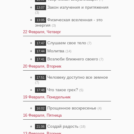
Закон излучения и притяжения
13:07
(3)
Физическая вселенная - это
13:05
энергия
(3)
22 Февраля, Четверг
Слушаем свое тело
17:47
(7)
Молитва
17:44
(14)
Возлюби ближнего своего
17:41
(7)
20 Февраля, Вторник
Человеку доступно все земное
17:51
(7)
Что такое грех?
17:48
(5)
19 Февраля, Понедельник
Прощенное воскресенье
16:02
(4)
16 Февраля, Пятница
Создай радость
21:06
(18)
13 Февраля, Вторник