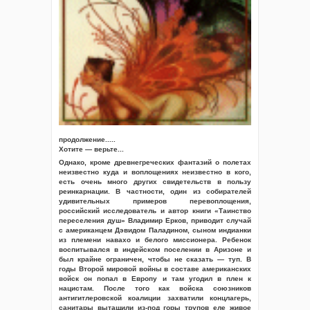
продолжение.....
Хотите — верьте...
Однако, кроме древнегреческих фантазий о полетах
неизвестно куда и воплощениях неизвестно в кого,
есть очень много других свидетельств в пользу
реинкарнации. В частности, один из собирателей
удивительных примеров перевоплощения,
российский исследователь и автор книги «Таинство
переселения душ» Владимир Ерков, приводит случай
с американцем Дэвидом Паладином, сыном индианки
из племени навахо и белого миссионера. Ребенок
воспитывался в индейском поселении в Аризоне и
был крайне ограничен, чтобы не сказать — туп. В
годы Второй мировой войны в составе американских
войск он попал в Европу и там угодил в плен к
нацистам. После того как войска союзников
антигитлеровской коалиции захватили концлагерь,
санитары вытащили из-под горы трупов еле живое