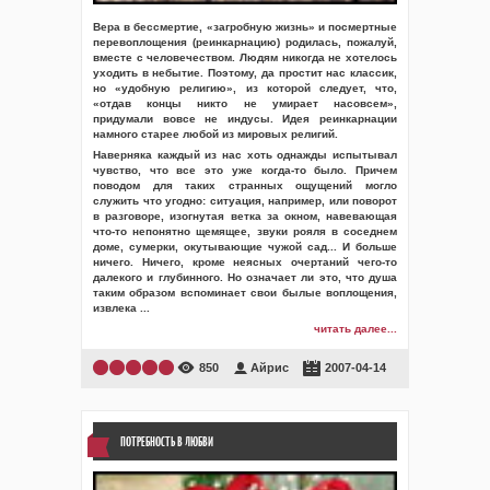
Вера в бессмертие, «загробную жизнь» и посмертные
перевоплощения (реинкарнацию) родилась, пожалуй,
вместе с человечеством. Людям никогда не хотелось
уходить в небытие. Поэтому, да простит нас классик,
но «удобную религию», из которой следует, что,
«отдав концы никто не умирает насовсем»,
придумали вовсе не индусы. Идея реинкарнации
намного старее любой из мировых религий.
Наверняка каждый из нас хоть однажды испытывал
чувство, что все это уже когда-то было. Причем
поводом для таких странных ощущений могло
служить что угодно: ситуация, например, или поворот
в разговоре, изогнутая ветка за окном, навевающая
что-то непонятно щемящее, звуки рояля в соседнем
доме, сумерки, окутывающие чужой сад... И больше
ничего. Ничего, кроме неясных очертаний чего-то
далекого и глубинного. Но означает ли это, что душа
таким образом вспоминает свои былые воплощения,
извлека
...
читать далее...
850
Айрис
2007-04-14
ПОТРЕБНОСТЬ В ЛЮБВИ