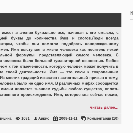
Н
имеет значение буквально все, начиная с его смысла, с
дней буквы до количества букв и слогов.Люди всегда
вятцам, чтобы они помогли подобрать новорожденному
мен. Имя выступает в жизни человека как носитель некой
альной формулы, представляющей самого человека. С
я человека было большой гуманитарной ценностью. Любое
чом к той отмеченности, которую человек может получить в
ате своей деятельности. Имя — это ключ к сокровенным
.Из многих традиций известен настоятельный призыв к тому,
человека было не одно имя. В различных мифах сообщается
е имени является знанием судьбы любого существа, вплоть
ственного происхождения. Имя, которое мы сейчас носим,
читать далее...
дицина
1081
Айрис
2008-11-11
Комментарии (10)