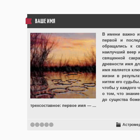
ВАШЕ ИМЯ
В имени важно и 
первой и после
обращались к с
наилучший веер и
священной сакр
древности имя дл
имя является клю
жизни в результ
нитям его судьбы
чтобы у каждого 
о том, что знани
до существа боже
трехсоставное: первое имя —
...
Астроме