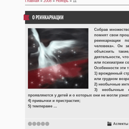
Главная
»
2008
»
Ноябрь
»
11
О РЕИНКАРНАЦИИ
Собрав множество
помнят свои прош
реинкарнации п
человека». Он з
объяснить таки
деятельности, чт
или психиатрии с
Особенности эти 
1) врожденный ст
или грудном возра
2) необычные инт
3) необычные 
проявляются у детей и о которых они не могли узнат
4) привычки и пристрастия;
5) темпераме
...
Аспекты