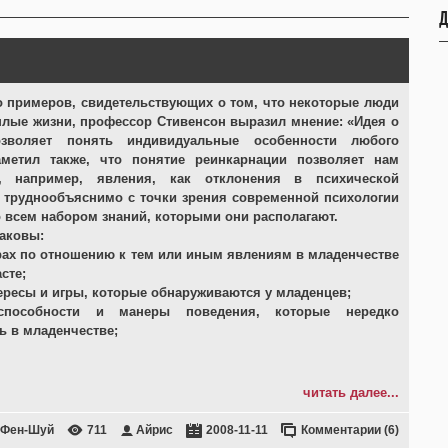
Д
 примеров, свидетельствующих о том, что некоторые люди
лые жизни, профессор Стивенсон выразил мнение: «Идея о
озволяет понять индивидуальные особенности любого
аметил также, что понятие реинкарнации позволяет нам
е, например, явления, как отклонения в психической
о труднообъяснимо с точки зрения современной психологии
о всем набором знаний, которыми они располагают.
таковы:
рах по отношению к тем или иным явлениям в младенчестве
сте;
ересы и игры, которые обнаруживаются у младенцев;
способности и манеры поведения, которые нередко
ь в младенчестве;
читать далее...
 Фен-Шуй
711
Айрис
2008-11-11
Комментарии (6)