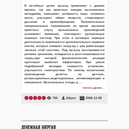
В лечебных целях музыку применяют с давних
времен, так как приятные эмоции, вызываемые
мелодиями, повышают активность коры головного
мозга, улучшают обмен веществ, стимулируют
дыхание и кровообращение. Положительные
эмоциональные переживания во время звучания
приятных слуху музыкальных произведений
усиливают внимание, тонизируют центральную
нервную систему. При этом в активную нервную
деятельность вовлекаются дополнительные нервные
клетки, которые снимают нагрузку с уже работающих
звеньев этой системы. Под музыку выстраивается
ритмика организма, очищаются и восстанавливаются
чакры,при которой физиологические реакции
протекают наиболее эффективно. При умело
подобранной мелодии снижается утомление,
улучшается самочувствие. По своему назначению
произведения делятся на детские,
релаксационные,медитационные, активизирующие и
смешанные. Музыкальные этюды д
...
читать далее...
750
Айрис
2008-12-08
ДЕНЕЖНАЯ ЭНЕРГИЯ