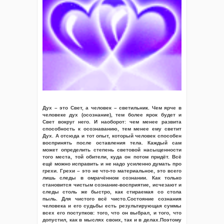
Дух – это Свет, а человек – светильник. Чем ярче в
человеке дух (осознание), тем более ярок будет и
Свет вокруг него. И наоборот: чем менее развита
способность к осознаванию, тем менее ему светит
Дух. А отсюда и тот опыт, который человек способен
воспринять после оставления тела. Каждый сам
может определить степень световой насыщенности
того места, той обители, куда он потом придёт. Всё
ещё можно исправить и не надо усиленно думать про
грехи. Грехи – это не что-то материальное, это всего
лишь следы в омрачённом сознании. Как только
становится чистым сознание-восприятие, исчезают и
следы столь же быстро, как стираемая со стола
пыль. Для чистого всё чисто.Состояние сознания
человека и его судьбы есть результирующая суммы
всех его поступков: того, что он выбрал, и того, что
допустил, как в мыслях своих, так и в делах.Поэтому