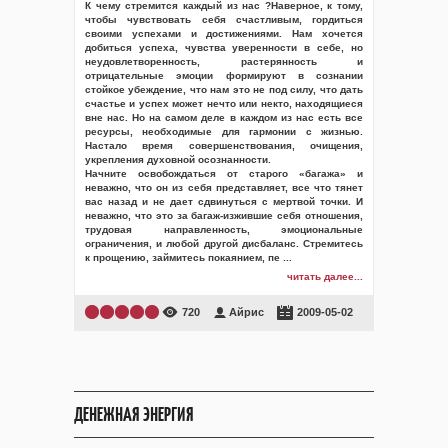
К чему стремится каждый из нас ?Наверное, к тому,
чтобы чувствовать себя счастливым, гордиться
своими успехами и достижениями. Нам хочется
добиться успеха, чувства уверенности в себе, но
неудовлетворенность, растерянность и
отрицательные эмоции формируют в сознании
стойкое убеждение, что нам это не под силу, что дать
счастье и успех может нечто или некто, находящиеся
вне нас. Но на самом деле в каждом из нас есть все
ресурсы, необходимые для гармонии с жизнью.
Настало время совершенствования, очищения,
укрепления духовной осознанности.
Начните освобождаться от старого «багажа» и
неважно, что он из себя представляет, все что тянет
вас назад и не дает сдвинуться с мертвой точки. И
неважно, что это за багаж-изжившие себя отношения,
трудовая направленность, эмоциональные
ограничения, и любой другой дисбаланс. Стремитесь
к прощению, займитесь покаянием, пе
...
читать далее...
720
Айрис
2009-05-02
ДЕНЕЖНАЯ ЭНЕРГИЯ