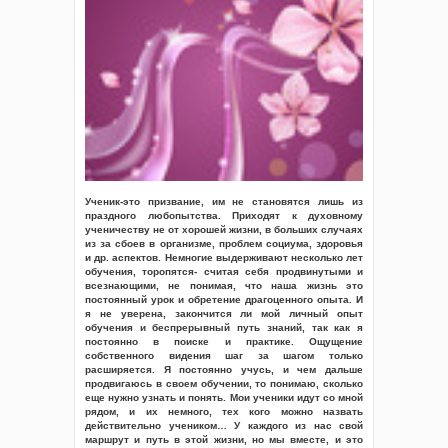
Ученик-это призвание, им не становятся лишь из
праздного любопытства. Приходят к духовному
ученичеству не от хорошей жизни, в больших случаях
из за сбоев в организме, проблем социума, здоровья
и др. аспектов. Немногие выдерживают несколько лет
обучения, торопятся- считая себя продвинутыми и
всезнающими, не понимая, что наша жизнь это
постоянный урок и обретение драгоценного опыта. И
я не уверена, закончится ли мой личный опыт
обучения и беспрерывный путь знаний, так как я
постоянно в поиске и практике. Ощущение
собственного видения шаг за шагом только
расширяется. Я постоянно учусь, и чем дальше
продвигаюсь в своем обучении, то понимаю, сколько
еще нужно узнать и понять. Мои ученики идут со мной
рядом, и их немного, тех кого можно назвать
действительно учеником… У каждого из нас свой
маршрут и путь в этой жизни, но мы вместе, и это