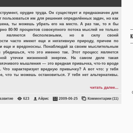
струмент, орудие труда. Он существует и предназначен для
ог пользоваться им для решения определённых задач, но как
шена, ты можешь убрать его на место. А раз так, то я бы
ерно 80-90 процентов совокупного потока мыслей не только
К
и являются бесполезными, но в силу своей
ости часто имеют еще и негативную природу, причем по
ни еще и вредоносны. Понаблюдай за своим мыслительным
 убедишься, что это именно так. Этот процесс является
зной утечки жизненной энергии. На самом деле такая
вязчивого мышления — это вредная привычка, что-то вроде
. Что характеризует вредную привычку? А вот что: у тебя
е, что ты можешь остановиться. У тебя нет альтернативы.
читать далее...
азвитие
623
Айрис
2009-06-25
Комментарии (11)