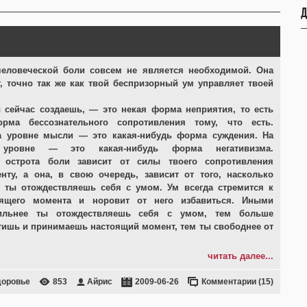
Д
человеческой боли совсем не является необходимой. Она
т, точно так же как твой беспризорный ум управляет твоей
 сейчас создаешь, — это некая форма неприятия, то есть
рма бессознательного сопротивления тому, что есть.
а уровне мысли — это какая-нибудь форма суждения. На
 уровне — это какая-нибудь форма негативизма.
 острота боли зависит от силы твоего сопротивления
ту, а она, в свою очередь, зависит от того, насколько
 ты отождествляешь себя с умом. Ум всегда стремится к
оящего момента и норовит от него избавиться. Иными
ильнее ты отождествляешь себя с умом, тем больше
чтишь и принимаешь настоящий момент, тем ты свободнее от
читать далее...
доровье
853
Айрис
2009-06-26
Комментарии (15)