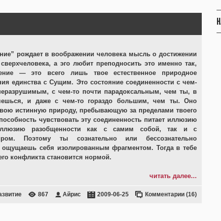
Н
ние” рождает в воображении человека мысль о достижении
 сверхчеловека, а эго любит преподносить это именно так,
ление — это всего лишь твое естественное природное
ия единства с Сущим. Это состояние соединенности с чем-
еразрушимым, с чем-то почти парадоксальным, чем ты, в
яешься, и даже с чем-то гораздо большим, чем ты. Оно
твою истинную природу, пребывающую за пределами твоего
способность чувствовать эту соединенность питает иллюзию
 иллюзию разобщенности как с самим собой, так и с
ром. Поэтому ты сознательно или бессознательно
 ощущаешь себя изолированным фрагментом. Тогда в тебе
него конфликта становится нормой.
читать далее...
азвитие
867
Айрис
2009-06-25
Комментарии (16)