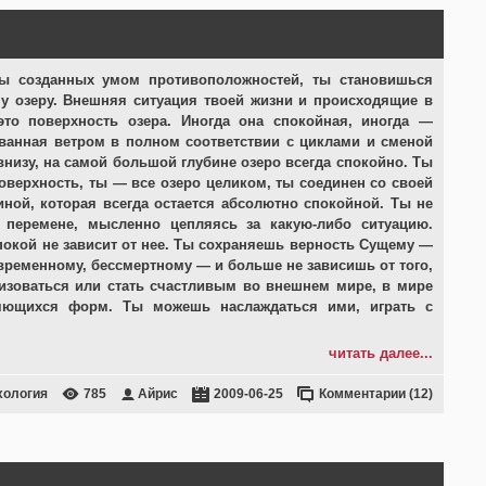
ы созданных умом противоположностей, ты становишься
у озеру. Внешняя ситуация твоей жизни и происходящие в
то поверхность озера. Иногда она спокойная, иногда —
ванная ветром в полном соответствии с циклами и сменой
внизу, на самой большой глубине озеро всегда спокойно. Ты
поверхность, ты — все озеро целиком, ты соединен со своей
иной, которая всегда остается абсолютно спокойной. Ты не
 перемене, мысленно цепляясь за какую-либо ситуацию.
покой не зависит от нее. Ты сохраняешь верность Сущему —
временному, бессмертному — и больше не зависишь от того,
изоваться или стать счастливым во внешнем мире, в мире
яющихся форм. Ты можешь наслаждаться ими, играть с
читать далее...
хология
785
Айрис
2009-06-25
Комментарии (12)