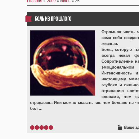
Главная
»
2009
»
Июнь
»
25
БОЛЬ ИЗ ПРОШЛОГО
Огромная часть 
сама себя создае
жизнью.
Боль, которую ты
всегда некая фо
Сопротивление н
эмоциональном
Интенсивность и
настоящему момен
глубоко и сильно
отрицанию наст
словами, чем с
страдаешь. Или можно сказать так: чем больше ты 
бол
...
Ваше з