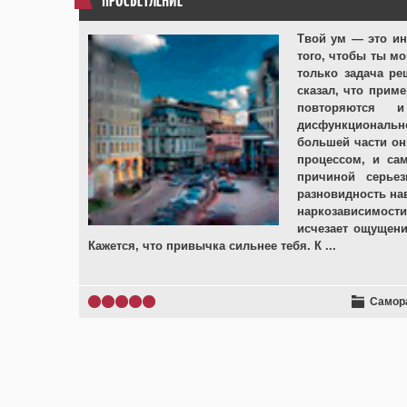
ПРОСВЕТЛЕНИЕ
Твой ум — это ин
того, чтобы ты м
только задача ре
сказал, что прим
повторяются 
дисфункциональн
большей части о
процессом, и сам
причиной серье
разновидность на
наркозависимости
исчезает ощущени
Кажется, что привычка сильнее тебя. К
...
Самор