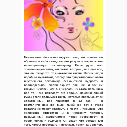
Неизменное богатство окружит вас, как только вы
обратите в себя взгляд своего разума и откроете там
неисчерпаемую сокровищницу. Ваша душа таит
золотоносную жилу, открытие которой даст вам все,
что вы ожидаете от счастливой жизни. Многие люди
подобны лунатикам, потому что существование этого
внутреннего сокровища бесконечной мудрости и
беспредельной любви скрыто для них. И все же
каждый человек мог бы черпать из этого источника
все то, чего пожелает его сердце. Намагниченный
кусок стали поднимает грузы, которые превышают её
собственный вес примерно в 12 раз, — в
размагниченном же виде такой же точно кусок
металла не может сдвинуть с места и перышко. Это
сравнение относится и к человеку. Человек,
насыщенный магнетизмом, полон уверенности в
своих силах и будущем. Он знает, что рожден для
того, чтобы побеждать и пожинать успех за успехом.