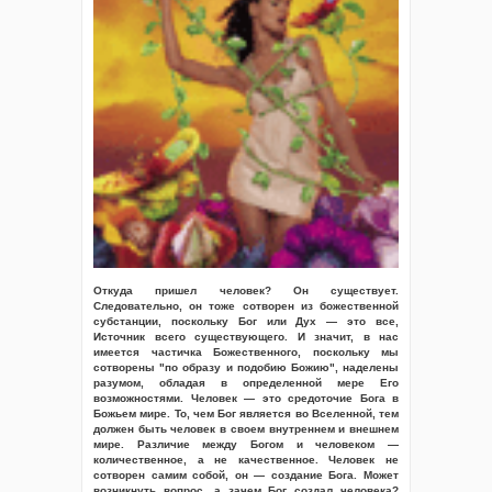
Откуда пришел человек? Он существует.
Следовательно, он тоже сотворен из божественной
субстанции, поскольку Бог или Дух — это все,
Источник всего существующего. И значит, в нас
имеется частичка Божественного, поскольку мы
сотворены "по образу и подобию Божию", наделены
разумом, обладая в определенной мере Его
возможностями. Человек — это средоточие Бога в
Божьем мире. То, чем Бог является во Вселенной, тем
должен быть человек в своем внутреннем и внешнем
мире. Различие между Богом и человеком —
количественное, а не качественное. Человек не
сотворен самим собой, он — создание Бога. Может
возникнуть вопрос, а зачем Бог создал человека?