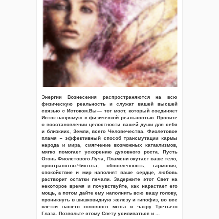
Энергии Вознесения распространяются на всю
физическую реальность и служат вашей высшей
связью с Истоком.Вы— тот мост, который соединяет
Исток напрямую с физической реальностью. Просите
о восстановлении целостности вашей души для себя
и близкиих, Земли, всего Человечества. Фиолетовое
пламя – эффективный способ трансмутации кармы
народа и мира, смягчение возможных катаклизмов,
мягко помогает ускорению духовного роста. Пусть
Огонь Фиолетового Луча, Пламени окутает ваше тело,
пространство.Чистота, обновленность, гармония,
спокойствие и мир наполнят ваше сердце, любовь
растворит остатки печали. Задержите этот Свет на
некоторое время и почувствуйте, как нарастает его
мощь, а потом дайте ему наполнить всю вашу голову,
проникнуть в шишковидную железу и гипофиз, во все
клетки вашего головного мозга и чакру Третьего
Глаза. Позвольте этому Свету усиливаться и
...