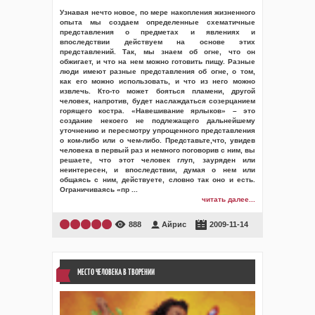
Узнавая нечто новое, по мере накопления жизненного
опыта мы создаем определенные схематичные
представления о предметах и явлениях и
впоследствии действуем на основе этих
представлений. Так, мы знаем об огне, что он
обжигает, и что на нем можно готовить пищу. Разные
люди имеют разные представления об огне, о том,
как его можно использовать, и что из него можно
извлечь. Кто-то может бояться пламени, другой
человек, напротив, будет наслаждаться созерцанием
горящего костра. «Навешивание ярлыков» – это
создание некоего не подлежащего дальнейшему
уточнению и пересмотру упрощенного представления
о ком-либо или о чем-либо. Представьте,что, увидев
человека в первый раз и немного поговорив с ним, вы
решаете, что этот человек глуп, зауряден или
неинтересен, и впоследствии, думая о нем или
общаясь с ним, действуете, словно так оно и есть.
Ограничиваясь «пр
...
читать далее...
888
Айрис
2009-11-14
МЕСТО ЧЕЛОВЕКА В ТВОРЕНИИ