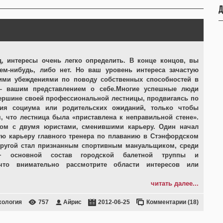
Д
, интересы очень легко определить. В конце концов, вы
ем-нибудь, либо нет. Но ваш уровень интереса зачастую
ими убеждениями по поводу собственных способностей в
– вашим представлением о себе.Многие успешные люди
ершине своей профессиональной лестницы, продвигаясь по
ния социума или родительских ожиданий, только чтобы
, что лестница была «приставлена к неправильной стене».
ком с двумя юристами, сменившими карьеру. Один начал
ю карьеру главного тренера по плаванию в Стэнфордском
другой стал признанным спортивным мануальщиком, среди
− основной состав городской балетной труппы и
то внимательно рассмотрите области интересов или
читать далее...
хология
757
Айрис
2012-06-25
Комментарии (18)