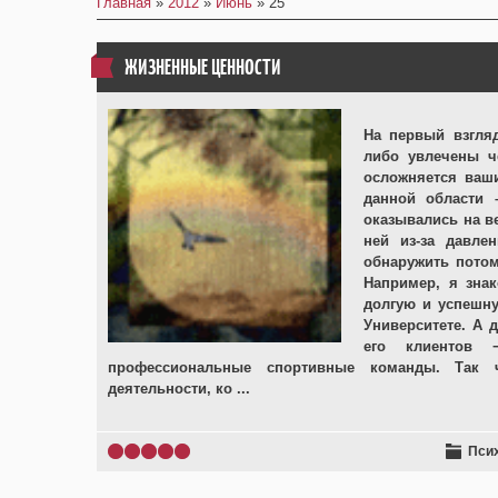
Главная
»
2012
»
Июнь
»
25
ЖИЗНЕННЫЕ ЦЕННОСТИ
На первый взгляд
либо увлечены ч
осложняется ваш
данной области 
оказывались на в
ней из-за давле
обнаружить потом
Например, я зна
долгую и успешну
Университете. А 
его клиентов 
профессиональные спортивные команды. Так ч
деятельности, ко
...
Пси