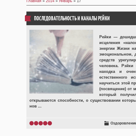
Главная
»
2014
»
Январь
»
17
ПОСЛЕДОВАТЕЛЬНОСТЬ И КАНАЛЫ РЕЙКИ
Рейки — дошедша
исцеления «нало
энергии Жизни н
эмоциональном, д
средств урегули
человека. Рэйки
находка и очен
естественного и
научиться этой п
(посвящение) от 
который получи
открываются способности, о существовании которы
нов
...
Оздоровление