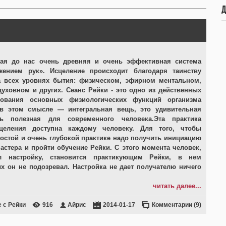
Д
я до нас очень древняя и очень эффективная система
жением рук». Исцеление происходит благодаря таинству
а всех уровнях бытия: физическом, эфирном ментальном,
уховном и других. Сеанс Рейки - это одно из действенных
рования основных физиологических функций организма
 в этом смысле — интегральная вещь, это удивительная
ь полезная для современного человека.Эта практика
сцеления доступна каждому человеку. Для того, чтобы
ростой и очень глубокой практике надо получить инициацию
мастера и пройти обучение Рейки. С этого момента человек,
л настройку, становится практикующим Рейки, в нем
х он не подозревал. Настройка не дает получателю ничего
читать далее...
 с Рейки
916
Айрис
2014-01-17
Комментарии (9)