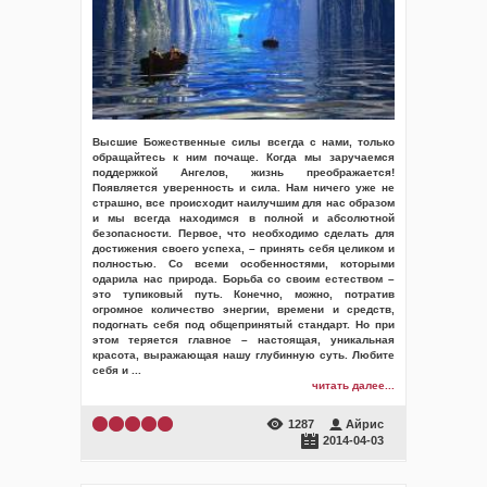
Высшие Божественные силы всегда с нами, только
обращайтесь к ним почаще. Когда мы заручаемся
поддержкой Ангелов, жизнь преображается!
Появляется уверенность и сила. Нам ничего уже не
страшно, все происходит наилучшим для нас образом
и мы всегда находимся в полной и абсолютной
безопасности. Первое, что необходимо сделать для
достижения своего успеха, – принять себя целиком и
полностью. Со всеми особенностями, которыми
одарила нас природа. Борьба со своим естеством –
это тупиковый путь. Конечно, можно, потратив
огромное количество энергии, времени и средств,
подогнать себя под общепринятый стандарт. Но при
этом теряется главное – настоящая, уникальная
красота, выражающая нашу глубинную суть. Любите
себя и
...
читать далее...
1287
Айрис
2014-04-03