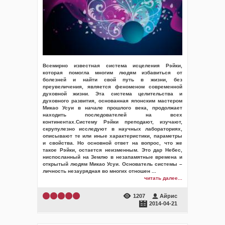
Всемирно известная система исцеления Рэйки,
которая помогла многим людям избавиться от
болезней и найти свой путь в жизни, без
преувеличения, является феноменом современной
духовной жизни. Эта система целительства и
духовного развития, основанная японским мастером
Микао Усуи в начале прошлого века, продолжает
находить последователей на всех
континентах.Систему Рэйки преподают, изучают,
скрупулезно исследуют в научных лабораториях,
описывают те или иные характеристики, параметры
и свойства. Но основной ответ на вопрос, что же
такое Рэйки, остается неизменным. Это дар Небес,
ниспосланный на Землю в незапамятные времена и
открытый людям Микао Усуи. Основатель системы –
личность незаурядная во многих отношен
...
читать далее...
1207
Айрис
2014-04-21