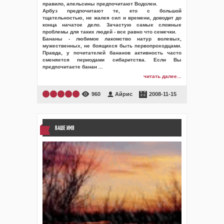
правило, апельсины предпочитают Водолеи.
Арбуз предпочитают те, кто с большой
тщательностью, не жалея сил и времени, доводит до
конца начатое дело. Зачастую самые сложные
проблемы для таких людей - все равно что семечки.
Бананы - любимое лакомство натур волевых,
мужественных, не боящихся быть первопроходцами.
Правда, у почитателей бананов активность часто
сменяется периодами сибаритства. Если Вы
предпочитаете банан
...
читать далее...
960
Айрис
2008-11-15
ВАШЕ ИМЯ