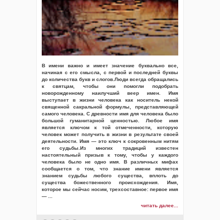
В имени важно и имеет значение буквально все,
начиная с его смысла, с первой и последней буквы
до количества букв и слогов.Люди всегда обращались
к святцам, чтобы они помогли подобрать
новорожденному наилучший веер имен. Имя
выступает в жизни человека как носитель некой
священной сакральной формулы, представляющей
самого человека. С древности имя для человека было
большой гуманитарной ценностью. Любое имя
является ключом к той отмеченности, которую
человек может получить в жизни в результате своей
деятельности. Имя — это ключ к сокровенным нитям
его судьбы.Из многих традиций известен
настоятельный призыв к тому, чтобы у каждого
человека было не одно имя. В различных мифах
сообщается о том, что знание имени является
знанием судьбы любого существа, вплоть до
существа божественного происхождения. Имя,
которое мы сейчас носим, трехсоставное: первое имя
—
...
читать далее...