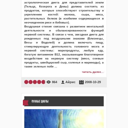
астрологическая диета для представителей земли
(Тельца, Козерога и Девы) должна состоять из
продуктов, которые способствуют строительству и
укреплению костей: молока, сыра, мяса,
растительных белков (в изобилии содержащихся в
неочищенном рисе и бобовых).
Воздушная стихия связана с развитием ментальной
деятельности и сбалансированности функций
нервной системы. В связи с чем, звездная диета для
рожденных под воздушными знаками (Близнецы,
Весы и Водолей) и должна включать пищу,
стимулирующую деятельность головного мозга и
нервной системы: морепродукты, любую еду,
богатую витамином В12, оказывающим благотворное
воздействие на нервную систему (мясо, соевые
продукты, швейцарский сыр, соленья и маринады), а
также зеленые побе
...
читать далее...
864
Айрис
2008-10-29
ЛУННЫЕ ЦИКЛЫ