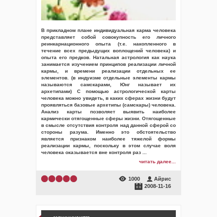
В прикладном плане индивидуальная карма человека
представляет собой совокупность его личного
реинкарнационного опыта (т.е. накопленного в
течение всех предыдущих воплощений человека) и
опыта его предков. Натальная астрология как наука
занимается изучением принципов реализации личной
кармы, и времени реализации отдельных ее
элементов. (в индуизме отдельные элементы кармы
называются самскарами, Юнг называет их
архетипами) С помощью астрологической карты
человека можно увидеть, в каких сферах жизни будут
проявляться базовые архетипы (самскары) человека.
Анализ карты позволяет выявить наиболее
кармически отягощенные сферы жизни. Отягощенные
в смысле отсутствия контроля над данной сферой со
стороны разума. Именно это обстоятельство
является признаком наиболее тяжелой формы
реализации кармы, поскольку в этом случае воля
человека оказывается вне контроля раз
...
читать далее...
1000
Айрис
2008-11-16