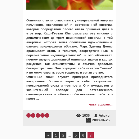
Огненная стихия относится к универсальной энергии
излучения, экспансивной и восторженной энергии,
которая посредством своего света приносит цвет в
этот мир. Карл-Густав Юнг связывал эту стихию с
динамическим центром психической энергии, с той
энергией, которая течет спонтанно вдохновенным,
самомотивирующимся образом. Марк Эдмунд Джонс
сравнивает огонь с "опытом, сосредоточенным в
персональной индивидуальности", и это объясняет,
почему люди с доминантой огненных знаков в картах
рождения так эгоцентричны и обычно довольно
беспристрастны. Они ощущают себя каналом "жизни"
и не могут скрыть свою гордость в связи с этим.
Огненные знаки служат примером приподнятого
настроения, большой веры в себя, энтузиазма,
нескончаемой силы и честности. Они нуждаются в
значительной свободе для естественного
самовыражения и обычно обеспечивают себе это
прост
...
читать далее...
1036
Айрис
2008-04-25
...
«
1
2
5
6
7