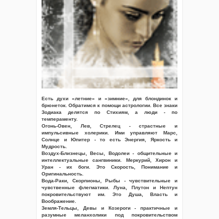
Есть духи «летние» и «зимние», для блондинок и
брюнеток. Обратимся к помощи астрологии. Все знаки
Зодиака делятся по Стихиям, а люди - по
темпераменту.
Огонь-Овен, Лев, Стрелец - страстные и
импульсивные холерики. Ими управляют Марс,
Солнце и Юпитер - то есть Энергия, Яркость и
Мудрость.
Воздух-Близнецы, Весы, Водолеи - общительные и
интеллектуальные сангвиники. Меркурий, Хирон и
Уран - их боги. Это Скорость, Понимание и
Оригинальность.
Вода-Раки, Скорпионы, Рыбы - чувствительные и
чувственные флегматики. Луна, Плутон и Нептун
покровительствуют им. Это Душа, Власть и
Воображение.
Земля-Тельцы, Девы и Козероги - практичные и
разумные меланхолики под покровительством