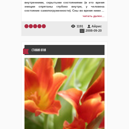
внутренними, скрытыми состояниями (в это время
эмоции спрятаны глубоко внутри, у человека
состояние самопогруженности). Сны во время нижн
...
читать далее...
1191
Айрис
2008-09-20
СТИХИЯ ОГНЯ