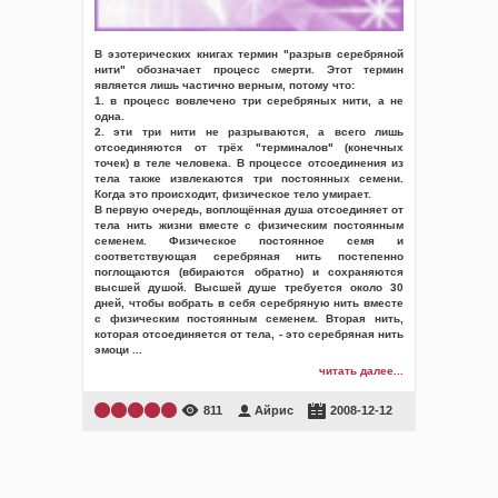
В эзотерических книгах термин "разрыв серебряной
нити" обозначает процесс смерти. Этот термин
является лишь частично верным, потому что:
1. в процесс вовлечено три серебряных нити, а не
одна.
2. эти три нити не разрываются, а всего лишь
отсоединяются от трёх "терминалов" (конечных
точек) в теле человека. В процессе отсоединения из
тела также извлекаются три постоянных семени.
Когда это происходит, физическое тело умирает.
В первую очередь, воплощённая душа отсоединяет от
тела нить жизни вместе с физическим постоянным
семенем. Физическое постоянное семя и
соответствующая серебряная нить постепенно
поглощаются (вбираются обратно) и сохраняются
высшей душой. Высшей душе требуется около 30
дней, чтобы вобрать в себя серебряную нить вместе
с физическим постоянным семенем. Вторая нить,
которая отсоединяется от тела, - это серебряная нить
эмоци
...
читать далее...
811
Айрис
2008-12-12