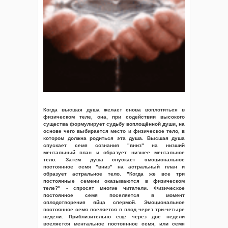
Когда высшая душа желает снова воплотиться в
физическом теле, она, при содействии высокого
существа формулирует судьбу воплощённой души, на
основе чего выбирается место и физическое тело, в
котором должна родиться эта душа. Высшая душа
спускает семя сознания "вниз" на низший
ментальный план и образует низшее ментальное
тело. Затем душа спускает эмоциональное
постоянное семя "вниз" на астральный план и
образует астральное тело. "Когда же все три
постоянные семени оказываются в физическом
теле?" - спросят многие читатели. Физическое
постоянное семя поселяется в момент
оплодотворения яйца спермой. Эмоциональное
постоянное семя вселяется в плод через три-четыре
недели. Приблизительно ещё через две недели
вселяется ментальное постоянное семя, или семя