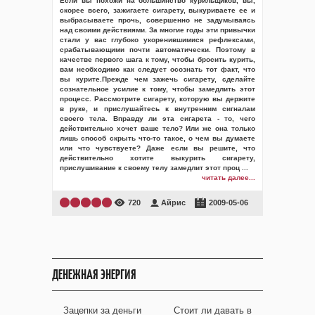
Если вы похожи на большинство курильщиков, вы,
скорее всего, зажигаете сигарету, выкуриваете ее и
выбрасываете прочь, совершенно не задумываясь
над своими действиями. За многие годы эти привычки
стали у вас глубоко укоренившимися рефлексами,
срабатывающими почти автоматически. Поэтому в
качестве первого шага к тому, чтобы бросить курить,
вам необходимо как следует осознать тот факт, что
вы курите.Прежде чем зажечь сигарету, сделайте
сознательное усилие к тому, чтобы замедлить этот
процесс. Рассмотрите сигарету, которую вы держите
в руке, и прислушайтесь к внутренним сигналам
своего тела. Вправду ли эта сигарета - то, чего
действительно хочет ваше тело? Или же она только
лишь способ скрыть что-то такое, о чем вы думаете
или что чувствуете? Даже если вы решите, что
действительно хотите выкурить сигарету,
прислушивание к своему телу замедлит этот проц
...
читать далее...
720
Айрис
2009-05-06
ДЕНЕЖНАЯ ЭНЕРГИЯ
Зацепки за деньги
Стоит ли давать в