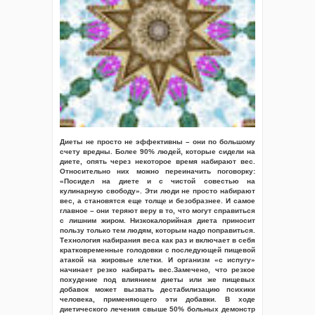
Диеты не просто не эффективны – они по большому
счету вредны. Более 90% людей, которые сидели на
диете, опять через некоторое время набирают вес.
Относительно них можно переиначить поговорку:
«Посидел на диете и с чистой совестью на
кулинарную свободу». Эти люди не просто набирают
вес, а становятся еще толще и безобразнее. И самое
главное – они теряют веру в то, что могут справиться
с лишним жиром. Низкокалорийная диета приносит
пользу только тем людям, которым надо поправиться.
Технология набирания веса как раз и включает в себя
кратковременные голодовки с последующей пищевой
атакой на жировые клетки. И организм «с испугу»
начинает резко набирать вес.Замечено, что резкое
похудение под влиянием диеты или же пищевых
добавок может вызвать дестабилизацию психики
человека, применяющего эти добавки. В ходе
диетического лечения свыше 50% больных демонстр