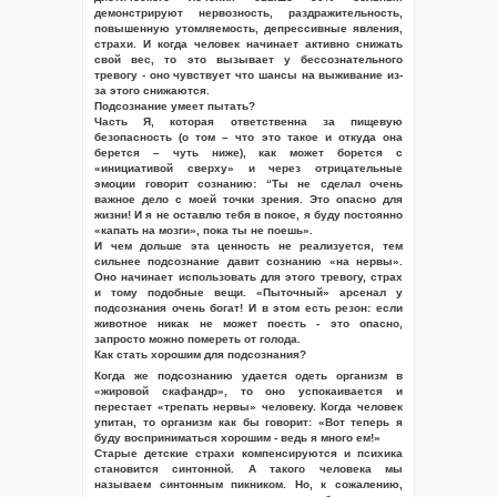
демонстрируют нервозность, раздражительность,
повышенную утомляемость, депрессивные явления,
страхи. И когда человек начинает активно снижать
свой вес, то это вызывает у бессознательного
тревогу - оно чувствует что шансы на выживание из-
за этого снижаются.
Подсознание умеет пытать?
Часть Я, которая ответственна за пищевую
безопасность (о том – что это такое и откуда она
берется – чуть ниже), как может борется с
«инициативой сверху» и через отрицательные
эмоции говорит сознанию: “Ты не сделал очень
важное дело с моей точки зрения. Это опасно для
жизни! И я не оставлю тебя в покое, я буду постоянно
«капать на мозги», пока ты не поешь».
И чем дольше эта ценность не реализуется, тем
сильнее подсознание давит сознанию «на нервы».
Оно начинает использовать для этого тревогу, страх
и тому подобные вещи. «Пыточный» арсенал у
подсознания очень богат! И в этом есть резон: если
животное никак не может поесть - это опасно,
запросто можно помереть от голода.
Как стать хорошим для подсознания?
Когда же подсознанию удается одеть организм в
«жировой скафандр», то оно успокаивается и
перестает «трепать нервы» человеку. Когда человек
упитан, то организм как бы говорит: «Вот теперь я
буду восприниматься хорошим - ведь я много ем!»
Старые детские страхи компенсируются и психика
становится синтонной. А такого человека мы
называем синтонным пикником. Но, к сожалению,