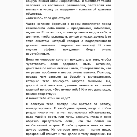
социум вносит свои «коррективы» и выбивает такого
человека из состояния равновесия, заставляя его
влиться в «гонку за лидером» - константой красоты
общества.
«Сменное» тело для отпуска.
Часто желание бороться с весом появляется перед
какими-либо событиями – праздниками, юбилеями,
отдыхом. Если это так, то оно делается не для себя, а
для того, чтобы выглядеть лучше в глазах других (это
тоже симптом, который говорит о подверженности
данного человека стадным инстинктам). В этом
случае эффект похудения будет очень
неустойчивым.
Если же человеку хочется похудеть для того, чтобы
чувствовать себя здоровее, быть активнее,
двигаться по жизни легким шагом, то вероятность, что
он решит проблему с весом, очень высока. Поэтому,
прежде чем взяться за борьбу с килограммами,
которые тебе почему-то кажутся лишними, ты,
дорогой мой читатель, должен ответить на самый
главный вопрос: «Это нужно тебе? Или это дань моде,
поклон обществу?»
А может тебе это и не надо?
Я советую тебе, прежде чем браться за работу,
помедитировать. В свободное время, когда с тобой
рядом никого нет и нет неотложных обязательств,
надо удобно сесть или лечь, закрыть глаза и ярко
образно представить себе, что ты попал на
необитаемый остров. И тебе придется жить на нем
долгое время. На острове полным – полно пищи,
прекрасный климат и так далее и тому подобное. Но