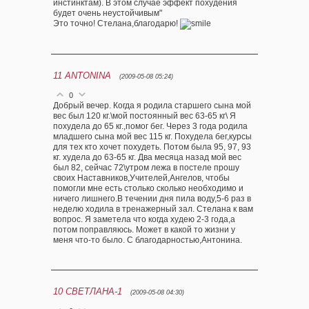
инстинктам). В этом случае эффект похудения
будет очень неустойчивым"
Это точно! Стелана,благодарю!
11
ANTONINA
(2009-05-08 05:24)
0
Добрый вечер. Когда я родила старшего сына мой
вес был 120 кг.\мой постоянный вес 63-65 кг\ Я
похудела до 65 кг.,помог бег. Через 3 года родила
младшего сына мой вес 115 кг. Похудела бег,курсы
для тех кто хочет похудеть. Потом была 95, 97, 93
кг. худела до 63-65 кг. Два месяца назад мой вес
был 82, сейчас 72\утром лежа в постеле прошу
своих Наставников,Учителей,Ангелов, чтобы
помогли мне есть столько сколько необходимо и
ничего лишнего.В течении дня пила воду,5-6 раз в
неделю ходила в тренажерный зал. Стелана к вам
вопрос. Я заметела что когда худею 2-3 года,а
потом поправляюсь. Может в какой то жизни у
меня что-то было. С благодарностью,Антонина.
10
СВЕТЛАНА-1
(2009-05-08 04:30)