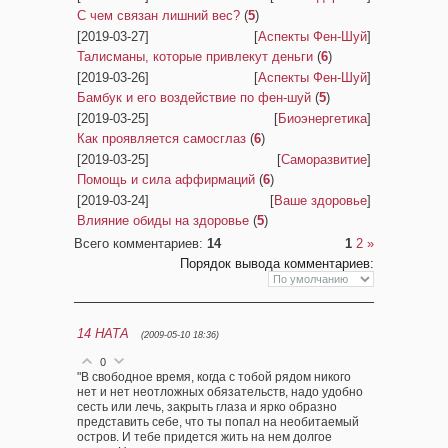
С чем связан лишний вес?
(
5
)
[2019-03-27]
[
Аспекты Фен-Шуй
]
Талисманы, которые привлекут деньги
(
6
)
[2019-03-26]
[
Аспекты Фен-Шуй
]
Бамбук и его воздействие по фен-шуй
(
5
)
[2019-03-25]
[
Биоэнергетика
]
Как проявляется самосглаз
(
6
)
[2019-03-25]
[
Саморазвитие
]
Помощь и сила аффирмаций
(
6
)
[2019-03-24]
[
Ваше здоровье
]
Влияние обиды на здоровье
(
5
)
Всего комментариев
:
14
1
2
»
Порядок вывода комментариев:
14
НАТА
(2009-05-10 18:36)
0
"В свободное время, когда с тобой рядом никого
нет и нет неотложных обязательств, надо удобно
сесть или лечь, закрыть глаза и ярко образно
представить себе, что ты попал на необитаемый
остров. И тебе придется жить на нем долгое