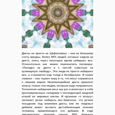
Диеты не просто не эффективны – они по большому
счету вредны. Более 90% людей, которые сидели на
диете, опять через некоторое время набирают вес.
Относительно них можно переиначить поговорку:
«Посидел на диете и с чистой совестью на
кулинарную свободу». Эти люди не просто набирают
вес, а становятся еще толще и безобразнее. И самое
главное – они теряют веру в то, что могут справиться
с лишним жиром. Низкокалорийная диета приносит
пользу только тем людям, которым надо поправиться.
Технология набирания веса как раз и включает в себя
кратковременные голодовки с последующей пищевой
атакой на жировые клетки. И организм «с испугу»
начинает резко набирать вес.Замечено, что резкое
похудение под влиянием диеты или же пищевых
добавок может вызвать дестабилизацию психики
человека, применяющего эти добавки. В ходе
диетического лечения свыше 50% больных