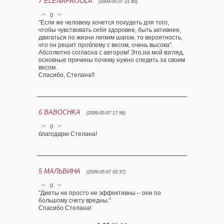
7
ELENAPAIJOLA
(2009-05-07 21:40)
0
"Если же человеку хочется похудеть для того,
чтобы чувствовать себя здоровее, быть активнее,
двигаться по жизни легким шагом, то вероятность,
что он решит проблему с весом, очень высока".
Абсолютно согласна с автором! Это,на мой взгляд,
основные причины почему нужно следить за своим
весом.
Спасибо, Стелана!!
6
BABOCHKA
(2009-05-07 17:56)
0
благодарю Стелана!
5
МАЛЬВИНА
(2009-05-07 02:37)
0
"Диеты не просто не эффективны – они по
большому счету вредны."
Спасибо Стелана!