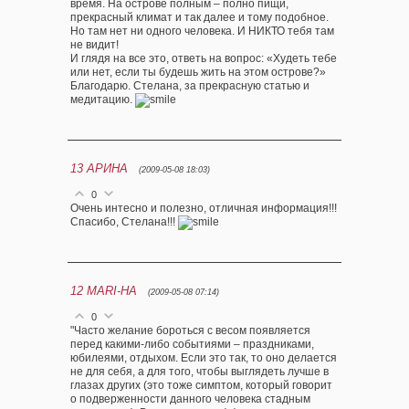
время. На острове полным – полно пищи,
прекрасный климат и так далее и тому подобное.
Но там нет ни одного человека. И НИКТО тебя там
не видит!
И глядя на все это, ответь на вопрос: «Худеть тебе
или нет, если ты будешь жить на этом острове?»
Благодарю. Стелана, за прекрасную статью и
медитацию.
13
АРИНА
(2009-05-08 18:03)
0
Очень интесно и полезно, отличная информация!!!
Спасибо, Стелана!!!
12
MARI-HA
(2009-05-08 07:14)
0
"Часто желание бороться с весом появляется
перед какими-либо событиями – праздниками,
юбилеями, отдыхом. Если это так, то оно делается
не для себя, а для того, чтобы выглядеть лучше в
глазах других (это тоже симптом, который говорит
о подверженности данного человека стадным