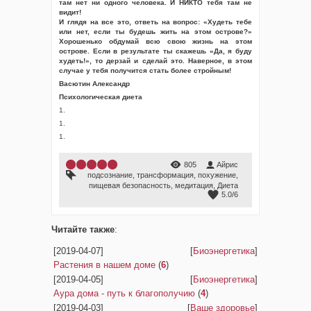
там нет ни одного человека. И НИКТО тебя там не
видит!
И глядя на все это, ответь на вопрос: «Худеть тебе
или нет, если ты будешь жить на этом острове?»
Хорошенько обдумай всю свою жизнь на этом
острове. Если в результате ты скажешь «Да, я буду
худеть!», то дерзай и сделай это. Наверное, в этом
случае у тебя получится стать более стройным!
Васютин Александр
Психологическая диета
1.
1.
1.
805
Айрис
подсознание
,
трансформация
,
похужение
,
пищевая безопасность
,
медитация
,
Диета
5.0
/
6
Читайте также
:
[2019-04-07]
[
Биоэнергетика
]
Растения в нашем доме
(
6
)
[2019-04-05]
[
Биоэнергетика
]
Аура дома - путь к благополучию
(
4
)
[2019-04-03]
[
Ваше здоровье
]