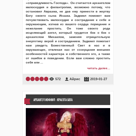
«справедливость Господа». Он считается архангелом
милосердия и филантропии, возможно потому, что
остановил Авраама, не дав ему принести в жертву
Богу своего сына Исаака. Задкиил поможет вам
почувствовать милосердие и сострадание к себе и
окружающим, изгнав из вашего сердца порицание и
нежелание простить. Он тоже своего рода
исцеляющий ангел, который трудится бок о бок с
архангелом Михаилом, заменяя отрицательную
энергетику верой и состраданием. Задкиил помогает
нам увидеть Божественный Свет в нас и в
окружающих, отвлекая нас от созерцания внешних
особенностей характера и собственного эго, а также
от ошибок в поведении. Если вам сложно простить
себя или
...
читать далее...
572
Айрис
2019-01-27
АРХАНГЕЛ ИОФИИЛ - КРАСОТА БОГА