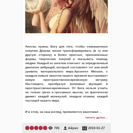
Ангелы нужны Богу для того, чтобы совершенную
энергию Дерева жизни трансформировать (в ту или
другую сторону) в более простые, приземленные
формы творческих энергий и оказывать помощь
людям. Каждый из ангелов отвечает за определенный
диапазон вибраций, который составляет тот или иной
уровень материального мира.Архангел Михаил, с
каждым новым квантом нашего времени выстраивает
новую пространственно-временную метрику
Настоящего, преобразуя волновые функции в
пространственно-временные. От Бога нельзя утаить
не только грехи и греховные мысли, он фактически
движет каждой молекулой, каждым атомом, каждой
частицей нашего мира.
И в этом, на наш взгляд, проявляется квантовая
...
читать далее...
705
Айрис
2019-01-27