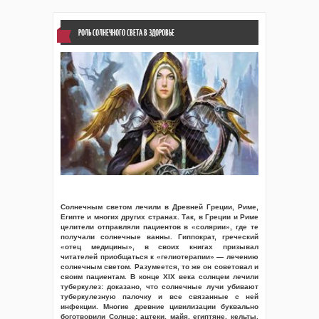
РОЛЬ СОЛНЕЧНОГО СВЕТА В ЗДОРОВЬЕ
Солнечным светом лечили в Древней Греции, Риме,
Египте и многих других странах. Так, в Греции и Риме
целители отправляли пациентов в «солярии», где те
получали солнечные ванны. Гиппократ, греческий
«отец медицины», в своих книгах призывал
читателей приобщаться к «гелиотерапии» — лечению
солнечным светом. Разумеется, то же он советовал и
своим пациентам. В конце XIX века солнцем лечили
туберкулез: доказано, что солнечные лучи убивают
туберкулезную палочку и все связанные с ней
инфекции. Многие древние цивилизации буквально
боготворили Солнце: ацтеки, майя, египтяне, кельты,