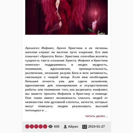
Архангел Иофиил, Архея Кристина и их легионы
ангелов служат на желтом луче озарения. Его имя
означает «Красота Бога». Кристина способна вселять
сущность света сознания Христа. Иофиил и Кристина
помогают поддерживать в людях мудрость,
понимание, вдохновение, проницательность,
различение, познание разума Бога и всю активность,
связанную с чакрой венца. Если вам необходима
большая ясность ума для сдачи экзаменов,
вдохновение для планирования и осуществления
работы или понимание того, как разрешить конфликт,
вы можете просить Иофиила и Кристину о помощи.
Они также имеют возможность спасать людей от
невежества или духовной слепоты, качеств, которые
могут помешать людям реализовать высший
потенциал и
...
читать далее...
600
Айрис
2019-01-27