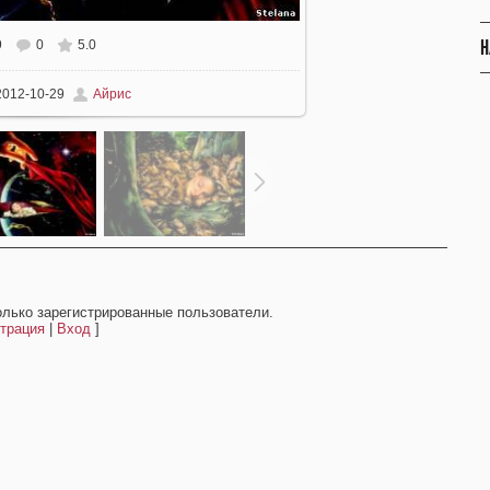
Н
9
0
5.0
012-10-29
Айрис
олько зарегистрированные пользователи.
трация
|
Вход
]