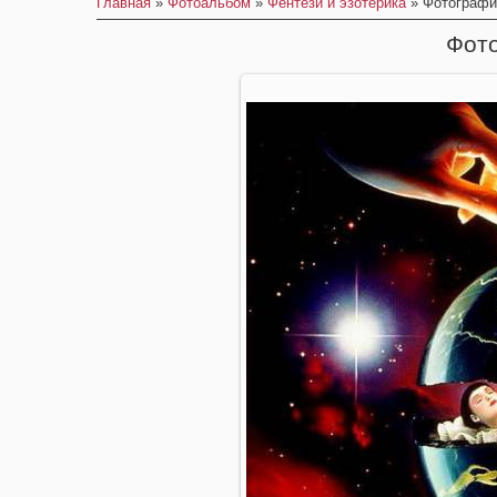
Главная
»
Фотоальбом
»
Фентези и эзотерика
» Фотографи
Фот