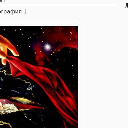
я 1
Д
ография 1