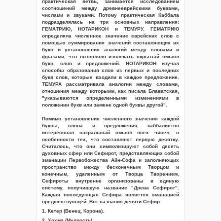
практическая ветвь, занимается исследованием
соотношений между древнееврейскими буквами,
числами и звуками. Потому практическая Каббала
подразделялась на три основных направления:
ГЕМАТРИЮ, НОТАРИКОН и ТЕМУРУ. ГЕМАТРИЮ
определяла численное значение еврейских слов с
помощью суммирования значений составляющих их
букв и установления аналогий между словами и
фразами, что позволяло извлекать скрытый смысл
букв, слов и предложений. НОТАРИКОН изучал
способы образования слов из первых и последних
букв слов, которые входили в каждое предложение.
ТЕМУРА рассматривала аналогии между словами,
отношения между которыми, как писала Блаватская,
"указываются определенными изменениями в
положении букв или замене одной буквы другой".
Помимо установления численного значения каждой
буквы, слова и предложения, каббалистов
интересовал сакральный смысл всех чисел, в
особенности тех, что составляют первую десятку.
Считалось, что они символизируют собой десять
духовных сфер или Сефирот, представляющих собой
эманации Первобожества Айн-Софа и заполняющих
пространство между бесконечным Творцом и
конечным, удаленным от Творца Творением.
Сефироты внутренне организованы в единую
систему, получившую название "Древа Сефирот".
Каждая последующая Сефира является эманацией
предшествующей. Вот названия десяти Сефир:
1. Кетер (Венец, Корона).
2. Хохма (Мудрость).