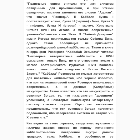
"Праведные евреи считали это имя слишком
священным для произношения, и при чтении
священного писания заменяли его словом "Адонаи",
что значит "Господь". В Каббале буква I
соответствует хохме, буква H (первая) - бине, буква V
- тиферет, буква H (вторая) - малкут. Христиане
читают IHVH как Иегова, а многие современные
ученые-библеисты - как Яхве. В "Тайной Доктрине"
имени Иегова приписывается только Сефира Бина,
однако такая ассоциация не признается
розенкрейцерской школой каббалистов. Также в книге
Кнорра фон Розенрота "Kabbalah Denudata" читаем:
"Некоторые авторитетные каббалисты с IHVH
связывают только Бину, но это относится только к
Иегове эзотерического Иудаизма. IHVH Каббалы
имеет лишь слабое сходство с Богом Ветхого
Завета." "Каббала" Розенрота не служит авторитетом
для восточных каббалистов, ибо хорошо известно,
что при написании своей книги Розенрот использовал
современные, а не древние (Халдейские)
манускрипты. Также известно, что эти манускрипты и
рукописи Зогара, те, что называются "древними"
упоминают, а некоторые используют мазоретскую
систему гласных звуков. Одно это заставляет
предположить, что эти рукописи Зогара являются
подложными, ибо мазоретская система не старше VII-
Х веков н. э."
Как видно из этого отрывка, свидетельствующего о
наличии жарких споров по поводу истинности
каббалистических построений внутри данной
традиции, сама Каббала, в особенности ее