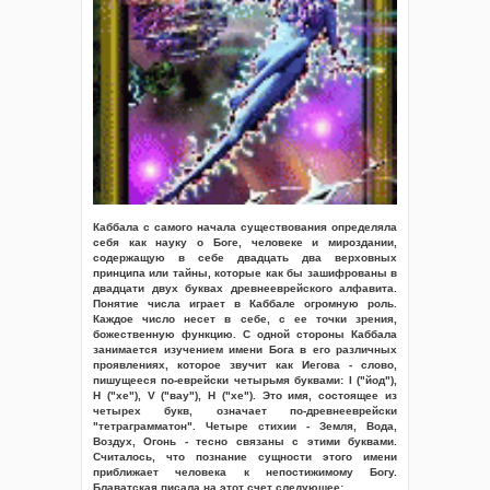
Каббала с самого начала существования определяла
себя как науку о Боге, человеке и мироздании,
содержащую в себе двадцать два верховных
принципа или тайны, которые как бы зашифрованы в
двадцати двух буквах древнееврейского алфавита.
Понятие числа играет в Каббале огромную роль.
Каждое число несет в себе, с ее точки зрения,
божественную функцию. С одной стороны Каббала
занимается изучением имени Бога в его различных
проявлениях, которое звучит как Иегова - слово,
пишущееся по-еврейски четырьмя буквами: I ("йод"),
H ("хе"), V ("вау"), H ("хе"). Это имя, состоящее из
четырех букв, означает по-древнееврейски
"тетраграмматон". Четыре стихии - Земля, Вода,
Воздух, Огонь - тесно связаны с этими буквами.
Считалось, что познание сущности этого имени
приближает человека к непостижимому Богу.
Блаватская писала на этот счет следующее: