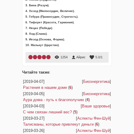
3. Бина (Разум).
4. Хезед (Милосердие, Величие).
5. Гебура (Правосудие, Строгость).
6. Тиферет (Красота, Гармония).
7. Нецах (Победа).
8. Ход (Слава).
9. Иезод (Основа, Форма).
10. Малькут (Царство).
1254
Айрис
5.0
/
1
Читайте также
:
[2019-04-07]
[
Биоэнергетика
]
Растения в нашем доме
(
6
)
[2019-04-05]
[
Биоэнергетика
]
Аура дома - путь к благополучию
(
4
)
[2019-04-03]
[
Ваше здоровье
]
С чем связан лишний вес?
(
5
)
[2019-03-27]
[
Аспекты Фен-Шуй
]
Талисманы, которые привлекут деньги
(
6
)
[2019-03-26]
[
Аспекты Фен-Шуй
]