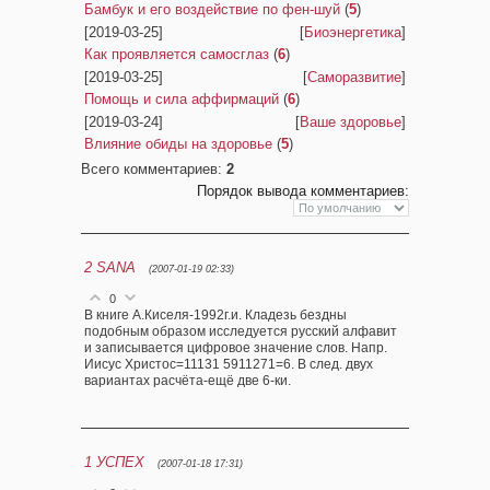
Бамбук и его воздействие по фен-шуй
(
5
)
[2019-03-25]
[
Биоэнергетика
]
Как проявляется самосглаз
(
6
)
[2019-03-25]
[
Саморазвитие
]
Помощь и сила аффирмаций
(
6
)
[2019-03-24]
[
Ваше здоровье
]
Влияние обиды на здоровье
(
5
)
Всего комментариев
:
2
Порядок вывода комментариев:
2
SANA
(2007-01-19 02:33)
0
В книге А.Киселя-1992г.и. Кладезь бездны
подобным образом исследуется русский алфавит
и записывается цифровое значение слов. Напр.
Иисус Христос=11131 5911271=6. В след. двух
вариантах расчёта-ещё две 6-ки.
1
УСПЕХ
(2007-01-18 17:31)