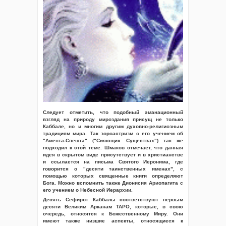
Следует отметить, что подобный эманационный
взгляд на природу мироздания присущ не только
Каббале, но и многим другим духовно-религиозным
традициям мира. Так зороастризм с его учением об
"Амента-Спешта" ("Сияющих Существах") так же
подходил к этой теме. Шмаков отмечает, что данная
идея в скрытом виде присутствует и в христианстве
и ссылается на письма Святого Иеронима, где
говорится о "десяти таинственных именах", с
помощью которых священные книги определяют
Бога. Можно вспомнить также Дионисия Ариопагита с
его учением о Небесной Иерархии.
Десять Сефирот Каббалы соответствуют первым
десяти Великим Арканам ТАРО, которые, в свою
очередь, относятся к Божественному Миру. Они
имеют также низшие аспекты, относящиеся к