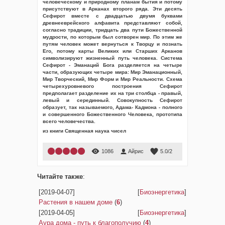
человеческому и природному планам бытия и потому
присутствуют в Арканах второго ряда. Эти десять
Сефирот вместе с двадцатью двумя буквами
древнееврейского алфавита представляют собой,
согласно традиции, тридцать два пути Божественной
мудрости, по которым был сотворен мир. По этим же
путям человек может вернуться к Творцу и познать
Его, потому карты Великих или Старших Арканов
символизируют жизненный путь человека. Система
Сефирот - Эманаций Бога разделяется на четыре
части, образующих четыре мира: Мир Эманационный,
Мир Творческий, Мир Форм и Мир Реальности. Схема
четырехуровневого построения Сефирот
предполагает разделение их на три столбца - правый,
левый и серединный. Совокупность Сефирот
образует, так называемого, Адама- Кадмона - полного
и совершенного Божественного Человека, прототипа
всего человечества.
из книги Священная наука чисел
1086
Айрис
5.0
/
2
Читайте также
:
[2019-04-07]
[
Биоэнергетика
]
Растения в нашем доме
(
6
)
[2019-04-05]
[
Биоэнергетика
]
Аура дома - путь к благополучию
(
4
)