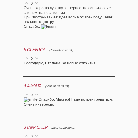
0
Очень хорошо чувствую енергию, не соприкосаясь
с телом, на расстоянии.
При "постукивании" идет волна от всех подушечек
пальцев к центру.
Спасибо.
5
OLENJCA
(2007-01-30 03:21)
0
Благодарю, Стелана, за новые открытия
4
АФОНЯ
(2007-01-29 22:32)
0
Спасибо, Мастер! Надо потренироваться.
Очень интересно!
3
INNACHER
(2007-01-29 19:01)
0