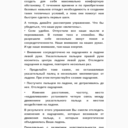
создать для себя максимально комфортную
обстановку. С течением времени и по приобретении
базовых навыков отпадет необходимость в создании
таких тепличных условий, а пока они помогут нам
быстрее сделать первые шаги.
А теперь давайте рассмотрим упражнение. Что бы
убедиться, что наши руки «включены».
• Сели удобно. Отпустили все наши мысли и
переживания. В голове тихо и спокойно. Мы
разрешили себе несколько минут покоя и
сосредоточенности. Наше внимание на наших руках.
И где наше внимание, там наша энергия.
• Внимание сосредоточено на ощущениях в ладони
левой руки. Указательным пальцем правой руки
коснитесь центра ладони левой руки. Отследите
ощущения в ладони, повторите несколько раз.
• Проделайте тоже самое, но останавливая
указательный палец в нескольких миллиметрах от
ладони. При этом почувствуйте схожие ощущения.
• Постучите пальцем по ладони, не дотрагиваясь до
нее. Отследите ощущения.
• Изменяя расстояние, частоту, место
«надавливания» установите четкую связь между
движением указательного пальца и местом
воздействия на ладони.
В результате этого упражнения Вы смогли отследить
изменения в ощущениях, которые возникали от
движения пальца, с которым энергетически
объединилась Ваша ладонь.
Параллельно с развитием чувствительности рук