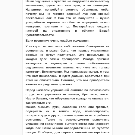
Наши ощущения и чувства не поддаются логическому
мышлению, здесь это наш враг, а не помощник.
Например, попробуйте логично объяснить себе,
почему Вы не любите вареный лук или свежий
свекольный сок. У Вас это не получится – нужно
употреблять термины из области ощущений, как-то
невкусно, противно и т.д. Постарайтесь создать
настрой на упражнение в области Вашей
чувствительности.
Если возникнут очень слабые ощущения.
У каждого из нас есть собственные блокировки на
восприятие, и может быть, что первые упражнения
вообще не будут получаться. Это нормально. В
каждом деле важна тренировка. Иногда причина
находится в недоверии к своим собственным
ощущениям, возникает мысль, что «мне это только
кажется». Великолепно. Мы принимаем мысль о том,
что нам показалось, и идем дальше. Креститься при
этом не обязательно. Помните, что мы приобретаем
навыки посредством практики.
Перед началом упражнений снимите по возможности
с рук все украшения — кольца, браслеты, часы.
Часто бывает, что обручальное кольцо не снимается,
так оставьте его.
Можно вымыть руки, особенно если они грязные,
подержать их в теплой воде, помассировать,
потереть друг о друга, словом привести их в рабочее
состояние. Также не рекомендуется выполнять
упражнения сразу после сытного обеда или наоборот,
когда все Ваши мысли сосредоточенны на чувстве
голода. В общем, для первых занятий постарайтесь