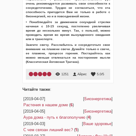
очень рекомендуется развивать свои способности к
сосредоточению. Трудно не согласиться, что эта
способность пригодится Вам не только в работе с
биоэнергией, но и в повседневной жизни.
• Понаблюдайте за движением секундной стрелки
начиная с 10-15 секунд, постепенно увеличивая
время до нескольких минут. Так, с пользой, можно
проводить время во время вынужденного ожидания
или в транспорте.
Зажгите свечу. Расслабьтесь и сосредоточьте свое
внимание на пламени свечи. Думайте только о свече,
ее пламени, процессе горения. Постарайтесь как
можно меньше отвлекаться на посторонние мысли
(Классическая йоговская Тратака).
1251
Айрис
5.0
/
5
Читайте также
:
[2019-04-07]
[
Биоэнергетика
]
Растения в нашем доме
(
6
)
[2019-04-05]
[
Биоэнергетика
]
Аура дома - путь к благополучию
(
4
)
[2019-04-03]
[
Ваше здоровье
]
С чем связан лишний вес?
(
5
)