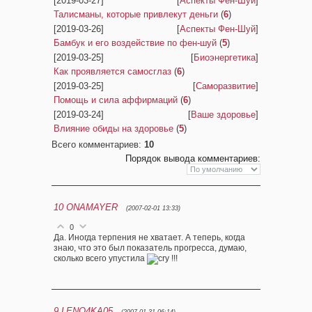
[2019-03-27]
[
Аспекты Фен-Шуй
]
Талисманы, которые привлекут деньги
(
6
)
[2019-03-26]
[
Аспекты Фен-Шуй
]
Бамбук и его воздействие по фен-шуй
(
5
)
[2019-03-25]
[
Биоэнергетика
]
Как проявляется самосглаз
(
6
)
[2019-03-25]
[
Саморазвитие
]
Помощь и сила аффирмаций
(
6
)
[2019-03-24]
[
Ваше здоровье
]
Влияние обиды на здоровье
(
5
)
Всего комментариев
:
10
Порядок вывода комментариев:
10
ONAMAYER
(2007-02-01 13:33)
0
Да. Иногда терпения не хватает. А теперь, когда
знаю, что это был показатель прогресса, думаю,
сколько всего упустила
!!!
9
LENO4KA05