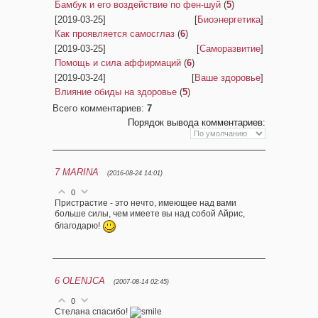
Бамбук и его воздействие по фен-шуй
(
5
)
[2019-03-25]
[
Биоэнергетика
]
Как проявляется самосглаз
(
6
)
[2019-03-25]
[
Саморазвитие
]
Помощь и сила аффирмаций
(
6
)
[2019-03-24]
[
Ваше здоровье
]
Влияние обиды на здоровье
(
5
)
Всего комментариев
:
7
Порядок вывода комментариев:
7
MARINA
(2016-08-24 14:01)
0
Пристрастие - это нечто, имеющее над вами
больше силы, чем имеете вы над собой Айрис,
благодарю!
6
OLENJCA
(2007-08-14 02:45)
0
Стелана спасибо!