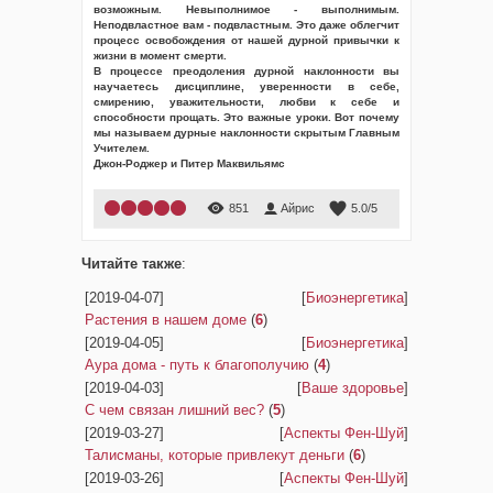
возможным. Невыполнимое - выполнимым.
Неподвластное вам - подвластным. Это даже облегчит
процесс освобождения от нашей дурной привычки к
жизни в момент смерти.
В процессе преодоления дурной наклонности вы
научаетесь дисциплине, уверенности в себе,
смирению, уважительности, любви к себе и
способности прощать. Это важные уроки. Вот почему
мы называем дурные наклонности скрытым Главным
Учителем.
Джон-Роджер и Питер Маквильямс
851
Айрис
5.0
/
5
Читайте также
:
[2019-04-07]
[
Биоэнергетика
]
Растения в нашем доме
(
6
)
[2019-04-05]
[
Биоэнергетика
]
Аура дома - путь к благополучию
(
4
)
[2019-04-03]
[
Ваше здоровье
]
С чем связан лишний вес?
(
5
)
[2019-03-27]
[
Аспекты Фен-Шуй
]
Талисманы, которые привлекут деньги
(
6
)
[2019-03-26]
[
Аспекты Фен-Шуй
]