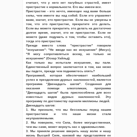
считает, что у него нет пагубных страстей, имеет
пристрастие к нормальности. Его мы имеем все.
Пристрастие - это нечто, имеющее над вами больше
силы, чем имеете вы над собой. Если это управляет
вами, значит, это пристрастие. Если вы не уверены в
том, что это пристрастие, прекратите это делать.
Если вы можете прекратить это делать на достаточно
долгое время, значит, это не пристрастие. Если не
можете (даже подумать о том, чтобы оставить это),
тогда это пристрастие.
Прежде вместо слова "пристрастие" говорили
"искушение": "Не вводи нас во искушение" (Иисус);
"Я могу сопротивляться всему, но только не
искушению" (Оскар Уайльд).
Как только вы испытали искушение, вы пали.
Единственный вопрос заключается в том, как низко
вы падете, прежде чем подниметесь опять?
Программой, которая обеспечивает наибольший
успех в преодолении дурных наклонностей, является
программа "Двенадцать шагов". Созданная для
оказания помощи алкоголикам, программа
"Двенадцать шагов" была приспособлена для всех
известных видов дурных наклонностей. Эту
программу по достоинству оценили миллионы людей.
Двенадцать шагов:
1. Мы признали, что мы бессильны перед нашим
пристрастием и что наши жизни стали
неуправляемыми.
2. Мы поверили, что Сила, более могущественная,
чем мы сами, может вернуть нас к здравомыслию.
3. Мы приняли решение вверить нашу волю и нашу
жизнь Высшей Силе, каковой мы представляем ее