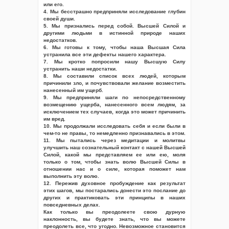
или его.
4. Мы бесстрашно предприняли исследование глубин
своей души.
5. Мы признались перед собой. Высшей Силой и
другими людьми в истинной природе наших
недостатков.
6. Мы готовы к тому, чтобы наша Высшая Сила
устранила все эти дефекты нашего характера.
7. Мы кротко попросили нашу Высшую Силу
устранить наши недостатки.
8. Мы составили список всех людей, которым
причинили зло, и почувствовали желание возместить
нанесенный им ущерб.
9. Мы предприняли шаги по непосредственному
возмещению ущерба, нанесенного всем людям, за
исключением тех случаев, когда это может причинить
им вред.
10. Мы продолжали исследовать себя и если были в
чем-то не правы, то немедленно признавались в этом.
11. Мы пытались через медитации и молитвы
улучшить наш сознательный контакт с нашей Высшей
Силой, какой мы представляем ее или ею, моля
только о том, чтобы знать волю Высшей Силы в
отношении нас и о силе, которая поможет нам
выполнить эту волю.
12. Пережив духовное пробуждение как результат
этих шагов, мы постарались донести это послание до
других и практиковать эти принципы в наших
повседневных делах.
Как только вы преодолеете свою дурную
наклонность, вы будете знать, что вы можете
преодолеть все, что угодно. Невозможное становится