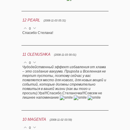
12
PEARL
(2008-11-03 05:31)
0
Спасибо Стелана!
11
OLENUSHKA
(2008-11-03 00:01)
0
Чудодейственный эффект избавления от хлама
– это создание вакуума. Природа и Вселенная не
терпит пустоты, поэтому сейчас у вас
появляется место для нового, для новых вещей и
событий, которые должны стремительно
появиться в вашей жизни (как вы того и
просили).
Ура!!!Спасибо,Стеланочка!!!Совсем не
лишнее напоминание
10
MAGENTA
(2008-11-02 03:59)
0