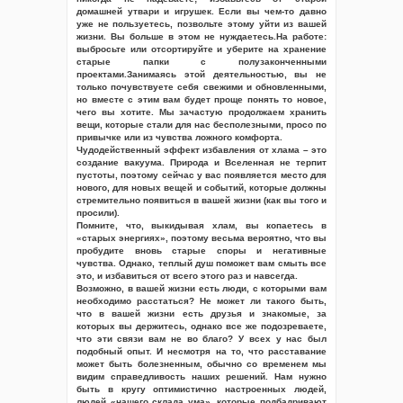
домашней утвари и игрушек. Если вы чем-то давно
уже не пользуетесь, позвольте этому уйти из вашей
жизни. Вы больше в этом не нуждаетесь.На работе:
выбросьте или отсортируйте и уберите на хранение
старые папки с полузаконченными
проектами.Занимаясь этой деятельностью, вы не
только почувствуете себя свежими и обновленными,
но вместе с этим вам будет проще понять то новое,
чего вы хотите. Мы зачастую продолжаем хранить
вещи, которые стали для нас бесполезными, просо по
привычке или из чувства ложного комфорта.
Чудодейственный эффект избавления от хлама – это
создание вакуума. Природа и Вселенная не терпит
пустоты, поэтому сейчас у вас появляется место для
нового, для новых вещей и событий, которые должны
стремительно появиться в вашей жизни (как вы того и
просили).
Помните, что, выкидывая хлам, вы копаетесь в
«старых энергиях», поэтому весьма вероятно, что вы
пробудите вновь старые споры и негативные
чувства. Однако, теплый душ поможет вам смыть все
это, и избавиться от всего этого раз и навсегда.
Возможно, в вашей жизни есть люди, с которыми вам
необходимо расстаться? Не может ли такого быть,
что в вашей жизни есть друзья и знакомые, за
которых вы держитесь, однако все же подозреваете,
что эти связи вам не во благо? У всех у нас был
подобный опыт. И несмотря на то, что расставание
может быть болезненным, обычно со временем мы
видим справедливость наших решений. Нам нужно
быть в кругу оптимистично настроенных людей,
людей «нашего склада ума», которые подбадривают