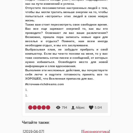
нас на пути изменений и успеха.
Отпустите пессимистично настроенных людей с тем,
чтобы вы могли тратить меньше энергии на то, чтобы
попытаться «встроить» этих людей в свою новую
жизнь.
Также вам стоит пересмотреть свое свободное время.
Вас все еще заряжает энергией то, как вы его
проводите? Освежают ли вас ваши развлечения?
Возможно, пришла пора записать новые идеи для
веселья и отдыха? Помните, нам всем иногда
необходим отдых, и мы его заслуживаем.
Выбрасывая хлам, не забудьте прибрать и свой
компьютер. Если вы чем-то похожи на меня, то у вас
тоже скопились сотни писем и сообщений, от которых
нужно избавиться. Освободите место для новой
информации и слов вдохновения.
Выполняя эти несложные действия, вы почувствуете
себя легче и ощутите готовность принять все то
ХОРОШЕЕ, что Вселенная припасла для вас.
Источник-richdreams.com
1.
1.
794
Айрис
5.0
/
4
Читайте также
:
[2019-04-07]
[
Биоэнергетика
]