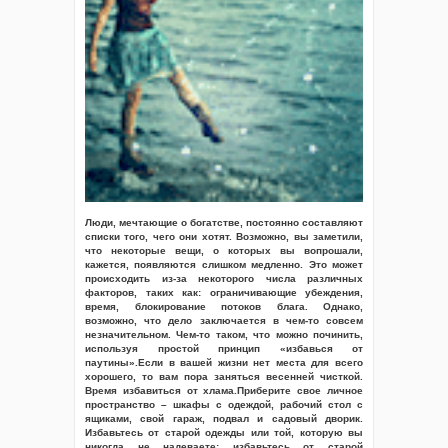
Люди, мечтающие о богатстве, постоянно составляют
списки того, чего они хотят. Возможно, вы заметили,
что некоторые вещи, о которых вы вопрошали,
кажется, появляются слишком медленно. Это может
происходить из-за некоторого числа различных
факторов, таких как: ограничивающие убеждения,
время, блокирование потоков блага. Однако,
возможно, что дело заключается в чем-то совсем
незначительном. Чем-то таком, что можно починить,
используя простой принцип «избавься от
паутины».Если в вашей жизни нет места для всего
хорошего, то вам пора заняться весенней чисткой.
Время избавиться от хлама.Приберите свое личное
пространство – шкафы с одеждой, рабочий стол с
ящиками, свой гараж, подвал и садовый дворик.
Избавьтесь от старой одежды или той, которую вы
никогда не надеваете; избавьтесь от старой