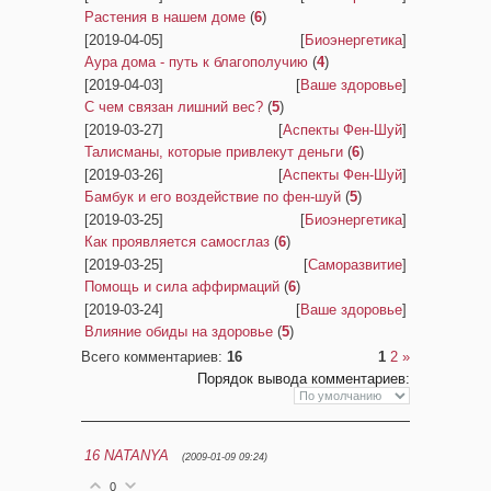
Растения в нашем доме
(
6
)
[2019-04-05]
[
Биоэнергетика
]
Аура дома - путь к благополучию
(
4
)
[2019-04-03]
[
Ваше здоровье
]
С чем связан лишний вес?
(
5
)
[2019-03-27]
[
Аспекты Фен-Шуй
]
Талисманы, которые привлекут деньги
(
6
)
[2019-03-26]
[
Аспекты Фен-Шуй
]
Бамбук и его воздействие по фен-шуй
(
5
)
[2019-03-25]
[
Биоэнергетика
]
Как проявляется самосглаз
(
6
)
[2019-03-25]
[
Саморазвитие
]
Помощь и сила аффирмаций
(
6
)
[2019-03-24]
[
Ваше здоровье
]
Влияние обиды на здоровье
(
5
)
Всего комментариев
:
16
1
2
»
Порядок вывода комментариев:
16
NATANYA
(2009-01-09 09:24)
0