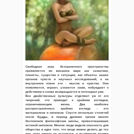
Свободная игра безграничного пространства
проявляется во внешнем мире как галактики,
планеты, существа и ситуации, как объекты наших
органов чувств и научных исследований; а на
внутреннем плане это - мысли и чувства. Они
появляются, играют, узнаются нами, побуждают к
действиям и снова возвращаются в потенциал ума.
Все двойственные культуры отделяют ум от его
творений, что приводит к крайним взглядам,
ограничивающим жизнь. Два наиболее
распространённых крайних взгляда - это
материализм и нигилизм. Спустя несколько столетий
после Будды, в период древних греков многих
беспокоили философские школы, провозглашавшие
истиной нигилизм. Многие люди видели опасность для
общества в идее того, что вещи можно делить до тех
пор, пока ничего не останется, и выдвинули взамен