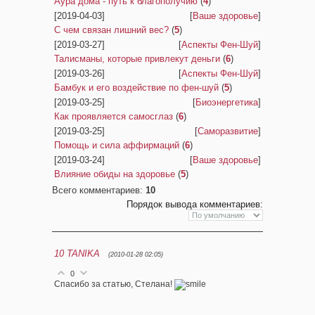
Аура дома - путь к благополучию
(
4
)
[2019-04-03]
[
Ваше здоровье
]
С чем связан лишний вес?
(
5
)
[2019-03-27]
[
Аспекты Фен-Шуй
]
Талисманы, которые привлекут деньги
(
6
)
[2019-03-26]
[
Аспекты Фен-Шуй
]
Бамбук и его воздействие по фен-шуй
(
5
)
[2019-03-25]
[
Биоэнергетика
]
Как проявляется самосглаз
(
6
)
[2019-03-25]
[
Саморазвитие
]
Помощь и сила аффирмаций
(
6
)
[2019-03-24]
[
Ваше здоровье
]
Влияние обиды на здоровье
(
5
)
Всего комментариев
:
10
Порядок вывода комментариев:
10
TANIKA
(2010-01-28 02:05)
0
Спасибо за статью, Стелана!