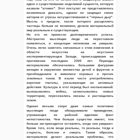
идею о существовании неделимой сущности, которую
назвали "атомос". Этот постулат не представлялось
возможным доказать, однако он защищал своих
авторов от угрозы несуществования и "чёрных дыр".
Мысль о пределе, после которого расщеплять
частицы больше не возможно, делала материальный
мир реальным и существующим.
Но это не принесло долговременного успеха.
Абстрактно мыслящие люди не переставали
появляться, и концепции нигилизма не умирали.
Очень легко заметить связанные с этим изменения в
области искусства на неустанно
экспериментирующем Западе, происходившие на
протяжении последних 2300 лет. Периоды
материализма обозначались большими фигурами
женщин в окружении множества детей и фруктов и
преобладанием в живописи охровых и прочих
земляных тонов. В языке часто употреблялись
короткие глаголы, указывающие на активные
действия. Культура в этот период был экспансивной:
выигрывались войны, захватывались новые
территории, пересекались океаны и расчищались
земли.
Однако весьма скоро даже самые позитивно
мыслящие люди обнаруживали привидение,
угрожающее их райской идиллии: факт
непостоянства. Чем больше существа имеют, тем
больше им приходится оставлять, когда они умирают.
Кроме того, если вещи реальны, то реальны тогда и
старость, болезни и смерть. Таким образом,
материализм делает реальными проблемы, что