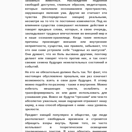
забавных животных. Наслаждение подобной
свободой доступно, главным образом, медитаторам,
которые наполнили осознаванием пространство,
окружающее явления ума. Другие же считают эти
чувства (беспорядочные эмоции) реальными,
несмотря на то что те постоянно изменяются. Под их
влиянием существа совершают неловкие действия и
говорят вредные слова, которые, в свою очередь,
закладывают трудные впечатления во внешний мир и
в наше сознание-хранилище. Когда такие неясные
причины производят внешние или внутренние
неприятности, существа, как правило, забывают, что
это они сами устроили себе "сиденье из кактусов".
Они думают, что их боль вызвана другими, поэтому
делают или говорят что-то против них, и так сеют
свежие семена будущих нежелательных состояний и
событий.
Но это не обязательно должно быть так. Тот факт, что
настоящее обусловлено прошлым, как раз означает
возможность взять в свои руки будущее. К этому
можно подойти по-разному - также и внутренне. Можно
избегать мешающих чувств, ослаблять и
трансформировать их или даже использовать для
узнавания ума. Вовсе не будучи "грехами" или чем-то
абсолютно ужасным, наши ощущения отражают нашу
карму, а наш способ обращения с ними - наш уровень
зрелости.
Предмет эмоций популярен в обществе, где люди
располагают свободным временем и стремятся
обращать взоры внутрь. Кроме того, он часто
всплывает в теоретическом освещении
традиционных текстов. Я хочу обратить внимание