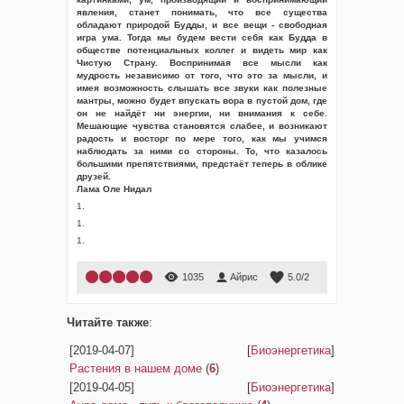
явления, станет понимать, что все существа
обладают природой Будды, и все вещи - свободная
игра ума. Тогда мы будем вести себя как Будда в
обществе потенциальных коллег и видеть мир как
Чистую Страну. Воспринимая все мысли как
мудрость независимо от того, что это за мысли, и
имея возможность слышать все звуки как полезные
мантры, можно будет впускать вора в пустой дом, где
он не найдёт ни энергии, ни внимания к себе.
Мешающие чувства становятся слабее, и возникают
радость и восторг по мере того, как мы учимся
наблюдать за ними со стороны. То, что казалось
большими препятствиями, предстаёт теперь в облике
друзей.
Лама Оле Нидал
1.
1.
1.
1035
Айрис
5.0
/
2
Читайте также
:
[2019-04-07]
[
Биоэнергетика
]
Растения в нашем доме
(
6
)
[2019-04-05]
[
Биоэнергетика
]