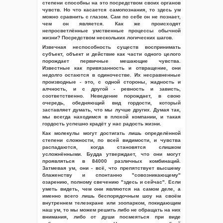
степени способны на это посредством своих органов
чувств. Но что касается самопознания, то здесь ум
можно сравнить с глазом. Сам по себе он не познает,
чем он является. Как же происходят
непросветлённые умственные процессы обычной
жизни? Посредством нескольких логических шагов.
Извечная неспособность существ воспринимать
субъект, объект и действие как части одного целого
порождает первичные мешающие чувства.
Известные как привязанность и отвращение, они
недолго остаются в одиночестве. Их несравненные
производные - это, с одной стороны, жадность и
алчность, и с другой - ревность и зависть,
соответственно. Неведение порождает, в свою
очередь, обедняющий вид гордости, который
заставляет думать, что мы лучше других. Думая так,
мы всегда находимся в плохой компании, и такая
гордость успешно крадёт у нас радость жизни.
Как молекулы могут достигать лишь определённой
степени сложности, по всей видимости, и чувства
распадаются, когда становятся слишком
усложнёнными. Будда утверждает, что они могут
проявляться в 84000 различных комбинаций.
Затмевая ум, они - всё, что препятствует высшему
блаженству и спонтанно "совозникающему"
озарению, полному свечению "здесь и сейчас". Если
уметь видеть, чем они являются на самом деле, а
именно всего лишь беспорядочным шоу на своём
внутреннем телеэкране или зоопарком, покидающим
наш ум, то мы можем решить либо не обращать на них
внимания, либо от души посмеяться при виде