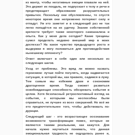
из мантр, чтобы негативные эмоции плавали на ней.
Это держит их поодаль, не подпускает к телу и речи и
предотвращает образование разрушительных
привычек. Поскольку они обусловленны, то спустя
некоторое время они непременно потеряют силу и
отпадут. Ум это заметит и в следующий раз не так
легко попадётся на их удочку. Знание собственной
крепости требует также некоторого самоанализа и
опыта. Как у меня дела сегодня? Какие трещины
сумел проделать недавно внешний мир в моих
доспехах? На какое чувство предыдущего роста и
выдержки я могу положиться для противодействия
нынешнему оппоненту?
Ответ включает в себя один или несколько из
следующих шагов.
Уход от проблемы. Это вряд ли можно назвать
героизмом: лучше пойти погулять, когда надвигается
ситуация, в которой мы, как правило, садимся в лужу.
Тем самым мы избежим драм и сэкономим
драгоценное время. Тогда сможет развиться
освобождающая способность обозревать события в
целом. Хотя безопасный ретроспективный взгляд на
события, с которыми мы неспособны были
справиться, не лучшее из всех свершений. Но всё же
это предпочтительнее того, чтобы действовать по-
дурацки.
Следующий шаг - это возрастающее осознавание
возможности трансформации помех, которые не
являются такими реальными, как кажутся. Для
начала нужно научиться понимать, что данная
эмоциональная трудность не ощущалась ранее и,