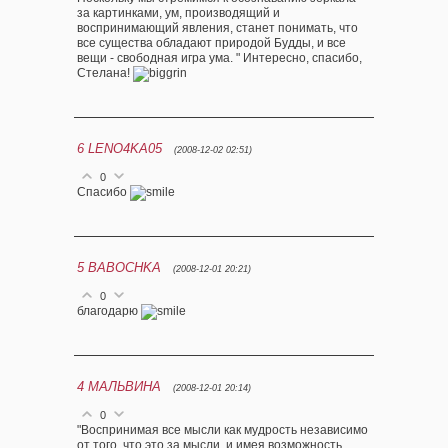
за картинками, ум, производящий и
воспринимающий явления, станет понимать, что
все существа обладают природой Будды, и все
вещи - свободная игра ума. " Интересно, спасибо,
Стелана!
6
LENO4KA05
(2008-12-02 02:51)
0
Спасибо
5
BABOCHKA
(2008-12-01 20:21)
0
благодарю
4
МАЛЬВИНА
(2008-12-01 20:14)
0
"Воспринимая все мысли как мудрость независимо
от того, что это за мысли, и имея возможность