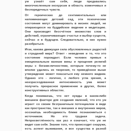
ум узнаёт сам себя, люди предавались
многочисленным экскурсам в область изменчивых и
беспорядочных чувств.
От героических до сентиментальных или
напоминающих детский сад, эти психические
состояния могут доминировать в жизнях людей, не
опирающихся на буддийское видение и медитацию.
Они производят бессчётное множество слов и
действий, ограничивающих счастье и выбор существ,
сейчас и в будущем. Следовательно, в них нужно
разобраться.
Итак, какова движущая сила обусловленных радостей
и страданий мира? Ответ - неведение и то, что это
состояние порождает. Если человек привык к
эмоциональным ваннам вины и прощения религий
веры с богами-личностями, которым почему-то не
вполне удались их творения, то приведённое выше
утверждение может показаться ему немного жидким.
Однако это - логично, с любого угла зрения, а
неизрасходованная интенсивность ума может
получить прекрасное применение в других, более
конструктивных областях.
Когда понимаешь, что нет нужды в каком-либо
внешнем факторе для создания явлений, что это ум
играет со своим безграничным потенциалом в виде
как пространства, так и внешних и внутренних миров,
осознаёшь необходимость ближе познакомиться с
источником. Но это трудная задача.
Непросветлённость как раз и означает, что ум не
видит сам себя. Знание того, что происходит снаружи,
есть аспект выживания, и все существа в разной