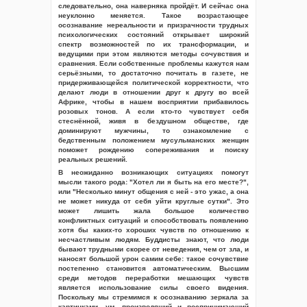
следовательно, она наверняка пройдёт. И сейчас она
неуклонно меняется. Такое возрастающее
осознавание нереальности и призрачности трудных
психологических состояний открывает широкий
спектр возможностей по их трансформации, и
ведущими при этом являются методы сочувствия и
сравнения. Если собственные проблемы кажутся нам
серьёзными, то достаточно почитать в газете, не
придерживающейся политической корректности, что
делают люди в отношении друг к другу во всей
Африке, чтобы в нашем восприятии прибавилось
розовых тонов. А если кто-то чувствует себя
стеснённой, живя в бездушном обществе, где
доминируют мужчины, то ознакомление с
бедственным положением мусульманских женщин
поможет рождению сопереживания и поиску
реальных решений.
В неожиданно возникающих ситуациях помогут
мысли такого рода: "Хотел ли я быть на его месте?",
или "Несколько минут общения с ней - это ужас, а она
не может никуда от себя уйти круглые сутки". Это
может лишить жала большое количество
конфликтных ситуаций и способствовать появлению
хотя бы каких-то хороших чувств по отношению к
несчастливым людям. Буддисты знают, что люди
бывают трудными скорее от неведения, чем от зла, и
наносят большой урон самим себе: такое сочувствие
постепенно становится автоматическим. Высшим
среди методов переработки мешающих чувств
является использование силы своего видения.
Поскольку мы стремимся к осознаванию зеркала за
картинками, ум, производящий и воспринимающий