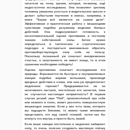
читателя на точку зрения, которая, по-моему, ещё
недостаточно исследована. Она позволяет зрелому
человеку уверенно усесться в водительское кресло и
делает зубастыми поучения в книгах, например, в
книге "Каким всё является на самом деле".
Эффективная и практическая работа с мешающими
чувствами подобна разумному ведению боевых
действий. Она подразумевает готовность к
несентиментальной оценке противника и честному
знанию собственной силы. Затем нужно
определиться в тактических и стратегических
подходах и постараться максимально обратить
противоборствующую силу себе на пользу.
Поскольку познанный ум означает вневременное
счастье, а запутанность не имеет конца, то в этом
сражении необходимо победить!
Оценка противника означает исследование его
природы. Взрываются ли быстрые и неуправляемые
эмоции подобно жарким вспышкам, производя
вредные действия и слова, или наш ум предпочитает
медленное горение? Придерживается ли он
негативного настроя, постепенно его нагнетая, пока
не случается настоящая неприятность? В первом
случае резкий звук "Пэй", произнесённый про себя
или немного в голос, может рассеять поверхностную
мешающую энергию. Если у вас есть лама, которого
вы ощущаете близким, то можно также мгновенно
представить его над своей головой, затем как бы
втянуть его внутрь и просто быть ламой.
Если ваши эмоции постепенно и медленно набирают
силу, то очень полезно создавать масляную плёнку