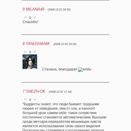
9
MILANA49
(2008-12-22 04:50)
0
Спасибо!
8
TANUSHANIK
(2008-12-02 20:25)
0
Стелана, благодарю!
7
SNEZH-OK
(2008-12-02 17:44)
0
"Буддисты знают, что люди бывают трудными
скорее от неведения, чем от зла, и наносят
большой урон самим себе: такое сочувствие
постепенно становится автоматическим. Высшим
среди методов переработки мешающих чувств
является использование силы своего видения.
Поскольку мы стремимся к осознаванию зеркала