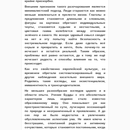
крайне прискорбно.
Внешним признаком такого разочарования является
минималистский подход. Люди стараются как можно
меньше вовлекаться в прелести жизни. Глаголы и
предложения становятся длинными и сложными,
фигуры на картинах обретают индивидуальные
черты, становятся худыми и несчастными, а
цветовая гамма колеблется между оттенками
зелёного и синего. Но вскоре здравый смысл сводит
на нет и эту попытку найти безопасность в
экстремальном подходе. Если даже сделать всё
серым и превратить в ничто, боль почему-то не
исчезает и остаётся реальной. Таким образом,
проблемы всё равно остаются, да к тому же ещё
исчезает радость и способы влияния на то, что
происходит.
Как это свойственно европейской культуре, со
временем обретали систематизированный вид и
другие наблюдения касательно внешнего мира.
Родились такие взгляды, как экзистенциализм,
имманентность и трансцендентализм.
Не меньшее разнообразие взглядов царило и в
области опыта. Учение Будды с его абсолютным
характером лишь недавно стало известно
образованному миру. Оно показывает ум как
пространственный по сути, лучезарно осознающий
по природе и неограниченный в проявлениях. А до
сих пор не было недостатка в увлечениях
обусловленными аспектами ума. Не имея ключа к
бесстрашию, спонтанной радости и активному
сочувствию, которые становятся постоянными, когда