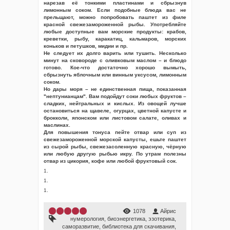
нарезав её тонкими пластинами и сбрызнув
лимонным соком. Если подобные блюда вас не
прельщают, можно попробовать паштет из филе
красной свежезамороженной рыбы. Употребляйте
любые доступные вам морские продукты: крабов,
креветки, рыбу, каракатиц, кальмаров, морских
коньков и петушков, мидии и пр.
Не следует их долго варить или тушить. Несколько
минут на сковороде с оливковым маслом – и блюдо
готово. Кое-что достаточно хорошо вымыть,
сбрызнуть яблочным или винным уксусом, лимонным
соком.
Но дары моря – не единственная пища, показанная
"нептунианцам". Вам подойдут соки любых фруктов –
сладких, нейтральных и кислых. Из овощей лучше
остановиться на щавеле, огурцах, цветной капусте и
брокколи, японском или листовом салате, оливах и
маслинах.
Для повышения тонуса пейте отвар или суп из
свежезамороженной морской капусты, ешьте паштет
из сырой рыбы, свежезасоленную красную, чёрную
или любую другую рыбью икру. По утрам полезны
отвар из цикория, кофе или любой фруктовый сок.
1.
1.
1.
1078
Айрис
нумерология
,
биоэнергетика
,
эзотерика
,
саморазвитие
,
библиотека для скачивания
,