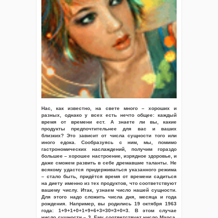
Нас, как известно, на свете много – хороших и
разных, однако у всех есть нечто общее: каждый
время от времени ест. А знаете ли вы, какие
продукты предпочтительнее для вас и ваших
близких? Это зависит от числа сущности того или
иного едока. Сообразуясь с ним, мы, помимо
гастрономических наслаждений, получим гораздо
большее – хорошее настроение, изрядное здоровье, и
даже сможем развить в себе дремавшие таланты. Не
всякому удастся придерживаться указанного режима
– стало быть, придётся время от времени садиться
на диету именно из тех продуктов, что соответствуют
вашему числу. Итак, узнаем число нашей сущности.
Для этого надо сложить числа дня, месяца и года
рождения. Например, вы родились 19 октября 1963
года: 1+9+1+0+1+9+6+3=30=3+0=3. В этом случае
число сущности – 3. Ему соответствует число Марса.