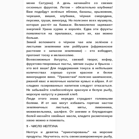
меню Сатурна). А день начинайте со свежих
сезонных фруктов. Летом – обязательно клубника!
Вам подойдут зелёные яблоки, бананы, крыжовник,
черешня, вишня, клубника, чёрная смородина,
персики, груши, виноград. Но полезнее всех мушмула,
которая растёт на Кавказе. Великолепно заряжают
энергией Урана хурма и королёк. Едва эти фрукты
появляются на прилавках, ешьте их, как можно
больше.
Зимой вспомните о чёрном чае или зелёном с
листьями земляники или ройбушем (африканское
растение с запахом земляники) – это взбодрит,
прогонит тоску и меланхолию.
Всевозможные йогурты, свежий творог, кефир,
фруктово-творожные пасты, мягкие сыры и брынза –
это всё ваше! Для поддержания тонуса в небольших
количествах хорошо сухое красное и белое
виноградное вино. "Уранистам" полезно шампанское,
ржаной квас и молочные напитки кумыс и айран. А от
сладких газированных напитков следует отказаться.
Не забывайте слабосолёную красную и белую рыбу,
морскую капусту и ржаной хлеб.
Люди этого знака нередко страдают головными
болями. И от них могут избавить горячие настои
земляничных листьев, мяты, лимонника,
можжевельника, шалфея. От анемии и блуждающих
болей нюхайте хвойные масла, кладите размоченную
хвою можно и пожевать.
9 - ЧИСЛО НЕПТУНА
Нептун и девятка "ориентированы" на морские
продукты. Научитесь есть свежезамороженную рыбу,