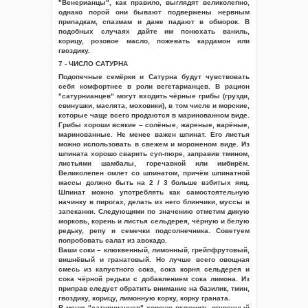
"Венерианцы", как правило, выглядят великолепно,
однако порой они бывают подвержены нервным
припадкам, спазмам и даже падают в обморок. В
подобных случаях дайте им понюхать ваниль,
корицу, розовое масло, пожевать кардамон или
гвоздику.
7 - ЧИСЛО САТУРНА
Подопечные семёрки и Сатурна будут чувствовать
себя комфортнее в роли вегетарианцев. В рацион
"сатурнианцев" могут входить чёрные грибы (грузди,
свинушки, маслята, моховики), в том числе и морские,
которые чаще всего продаются в маринованном виде.
Грибы хороши всякие – солёные, жареные, варёные,
маринованные. Не менее важен шпинат. Его листья
можно использовать в свежем и мороженом виде. Из
шпината хорошо сварить суп-пюре, заправив тмином,
листьями шамбалы, горечавкой или имбирём.
Великолепен омлет со шпинатом, причём шпинатной
массы должно быть на 2 / 3 больше взбитых яиц.
Шпинат можно употреблять как самостоятельную
начинку в пирогах, делать из него блинчики, муссы и
запеканки. Следующими по значению отметим дикую
морковь, корень и листья сельдерея, чёрную и белую
редьку, репу и семечки подсолнечника. Советуем
попробовать салат из авокадо.
Ваши соки – клюквенный, лимонный, грейпфрутовый,
вишнёвый и гранатовый. Но лучше всего овощная
смесь из капустного сока, сока корня сельдерея и
сока чёрной редьки с добавлением сока лимона. Из
приправ следует обратить внимание на базилик, тмин,
гвоздику, корицу, лимонную корку, корку граната.
В меню "сатурнианцев" хорошо включить огуречный