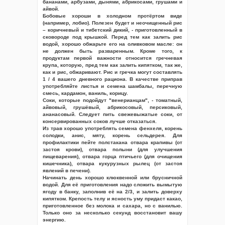
бананами, арбузами, дынями, абрикосами, грушами и
айвой.
Бобовые хороши в холодном протёртом виде
(например, лобио). Полезен будет и неочищенный рис
– коричневый и тибетский дикий, - приготовленный в
сковороде под крышкой. Перед тем как залить рис
водой, хорошо обжарьте его на оливковом масле: он
не должен быть разваренным. Кроме того, к
продуктам первой важности относится гречневая
крупа, которую, пред тем как залить кипятком, так же,
как и рис, обжаривают. Рис и гречка могут составлять
1 / 4 вашего дневного рациона. В качестве приправ
употребляйте листья и семена шамбалы, перечную
смесь, кардамон, ваниль, корицу.
Соки, которые подойдут "венерианцам", - томатный,
айвовый, грушёвый, абрикосовый, персиковый,
ананасовый. Следует пить свежевыжатые соки, от
консервированных соков лучше отказаться.
Из трав хорошо употреблять семена фенхеля, корень
солодки, анис, мяту, корень сельдерея. Для
профилактики пейте полстакана отвара крапивы (от
застоя крови), отвара полыни (для улучшения
пищеварения), отвара горца птичьего (для очищения
кишечника), отвара кукурузных рылец (от застоя
явлений в печени).
Начинать день хорошо клюквенной или брусничной
водой. Для её приготовления надо сложить вымытую
ягоду в банку, заполнив её на 2/3, и залить доверху
кипятком. Крепость телу и ясность уму придаст какао,
приготовленное без молока и сахара, но с ванилью.
Только оно за несколько секунд восстановит вашу
энергию.