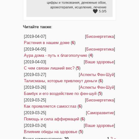
цифры и толкования
,
денежные обои
,
аромотерапия
,
исцеление
,
лечение
5.0
/
5
Читайте также
:
[2019-04-07]
[
Биоэнергетика
]
Растения в нашем доме
(
6
)
[2019-04-05]
[
Биоэнергетика
]
Аура дома - путь к благополучию
(
4
)
[2019-04-03]
[
Ваше здоровье
]
С чем связан лишний вес?
(
5
)
[2019-03-27]
[
Аспекты Фен-Шуй
]
Талисманы, которые привлекут деньги
(
6
)
[2019-03-26]
[
Аспекты Фен-Шуй
]
Бамбук и его воздействие по фен-шуй
(
5
)
[2019-03-25]
[
Биоэнергетика
]
Как проявляется самосглаз
(
6
)
[2019-03-25]
[
Саморазвитие
]
Помощь и сила аффирмаций
(
6
)
[2019-03-24]
[
Ваше здоровье
]
Влияние обиды на здоровье
(
5
)
Всего комментариев
:
20
1
2
»