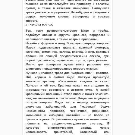
льняное семя используйте как приправу к салатам,
супам, а также в качестве панировки. Наилучшая
трава для вас – подорожник. Не забудьте о сычужных
сырах, молочном киселе, сыворотке и свежем
твороге.
3 - ЧИСЛО МАРСА
Тем, кому покровительствуют Марс и тройка,
подойдут овощи и фрукты красного, бордового и
малинового цветов, а также острые приправы.
Начнём с фруктов и ягод. В первую очередь энергию
Марса поддерживают гранаты, красный виноград,
клубника, земляника, калина, рябина, инжир, красные
яблоки. Из овощей предпочтительны свёкла, лук-
порей, лук, чеснок, перцы всех сортов, хрен, ревень.
Масло для приправы лучше взять рапсовое или
оливковое нерафинированное первого отжима.
Лучшая и главная трава для "марсианина" – крапива.
Она хороша в любом виде. Свежую промытую
кипятком крапиву обязательно кладите в салат.
Полезен и её сок. Крапива может стать одним из
ингредиентов весеннего и летнего супа. А зимой
крапивный и полынный отвар вполне может заменить
чай; он незаменим в тот момент. Когда вы ощущаете
потерю энергии. Тогда же, в период активизации
вирусных заболеваний, для "марсиан" будут
незаменимы перцовая, чесночная, рябиновая,
калиновая и имбирная настойки – не более 25
граммов в день. В противном случае это может плохо
повлиять на сердечно-сосудистую систему. В
качестве энергетического заряда можно
использовать гранатовый, калиновый или