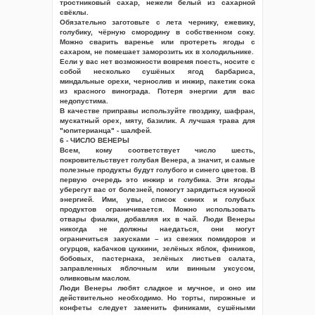
тростниковый сахар, нежели белый из сахарной
свёклы.
Обязательно заготовьте с лета чернику, ежевику,
голубику, чёрную смородину в собственном соку.
Можно сварить варенье или протереть ягоды с
сахаром, не помешает заморозить их в холодильнике.
Если у вас нет возможности вовремя поесть, носите с
собой несколько сушёных ягод барбариса,
миндальные орехи, чернослив и инжир, пакетик сока
из красного винограда. Потеря энергии для вас
недопустима.
В качестве приправы используйте гвоздику, шафран,
мускатный орех, мяту, базилик. А лучшая трава для
"юпитерианца" - шалфей.
6 - ЧИСЛО ВЕНЕРЫ
Всем, кому соответствует число шесть,
покровительствует голубая Венера, а значит, и самые
полезные продукты будут голубого и синего цветов. В
первую очередь это инжир и голубика. Эти ягоды
уберегут вас от болезней, помогут зарядиться нужной
энергией. Ими, увы, список синих и голубых
продуктов ограничивается. Можно использовать
отвары фиалки, добавляя их в чай. Люди Венеры
никогда не должны наедаться, они могут
ограничиться закусками – из свежих помидоров и
огурцов, кабачков цуккини, зелёных яблок, фиников,
бобовых, пастернака, зелёных листьев салата,
заправленных яблочным или винным уксусом,
оливковым маслом.
Люди Венеры любят сладкое и мучное, и оно им
действительно необходимо. Но торты, пирожные и
конфеты следует заменить финиками, сушёными