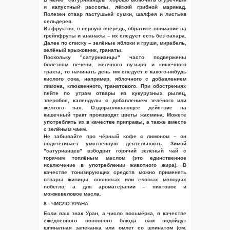
и капустный рассолы, лёгкий грибной маринад.
Полезен отвар пастушьей сумки, шалфея и листьев
сельдерея.
Из фруктов, в первую очередь, обратите внимание на
грейпфруты и ананасы – их следует есть без сахара.
Далее по списку – зелёные яблоки и груши, мирабель,
зелёный крыжовник, гранаты.
Поскольку "сатурнианцы" часто подвержены
болезням печени, желчного пузыря и кишечного
тракта, то начинать день им следует с какого-нибудь
кислого сока, например, яблочного с добавлением
лимона, клюквенного, гранатового. При обострениях
пейте по утрам отвары из кукурузных рылец,
зверобоя, календулы с добавлением зелёного или
жёлтого чая. Оздоравливающее действие на
кишечный тракт производят цветы жасмина. Можете
употреблять их в качестве приправы, а также вместе
с зелёным чаем.
Не забывайте про чёрный кофе с лимоном – он
подстёгивает умственную деятельность. Зимой
"сатурианцев" взбодрит горячий зелёный чай с
горячим топлёным маслом (это единственное
исключение в употреблении животного жира). В
качестве тонизирующих средств можно применять
отвары живицы, сосновых или еловых молодых
побеглв, а для ароматерапии – пихтовое и
можжевеловое масла.
8 - ЧИСЛО УРАНА
Если ваш знак Уран, а число восьмёрка, в качестве
ежедневного основного блюда вам подойдут
шпинатная запеканка или омлет со шпинатом (см.