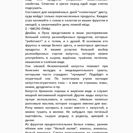
свойства. Семечки и орехи перед едой надо слегка
подсушить.
Составьте для напряжённых дней "солнечную" диету,
куда войдут только перечисленные продукты. Каждое
утро начинайте с соков и салатов из ваших фруктов и
овощей, а заканчивайте день ложкой мёда.
2 - ЧИСЛО ЛУНЫ
Двойка и Луна представили в ваше распоряжение
большой спектр разнообразных продуктов, которые
"работают" и с телом, и с душой. В основном это
фрукты и овощи белого цвета, и некоторые цветные
продукты. К вашим услугам большой выбор
разнообразных сортов капусты, которую можно
употреблять в сыром, варёном, тушёном, печёном,
квашеном и солёном виде.
Сок свежей белокочанной капусты поможет при
болезнях желудка и пищеварительного тракта,
которыми часто страдают "лунарии". Подойдёт и
огуречный сок. По полстакана утром натощак
капустно-огуречного сока – и вам не страшны язвы,
камни, дуодениты и пр.
Капуста брокколи хороша в варёном виде и служит
мощной витаминной подпиткой. Другие виды капусты
лучше использовать в салатах, обильно политых
рапсовым маслом, которое создано именно для вас.
Репу можно натирать в салат вместе с капустой, а
можно тушить в молоке. Не забудьте про печёный
картофель, сырую редьку и редиску, цикорий и
дыню.
Из фруктов предпочтительнее белые сливы, ранние
яблоки или сорт "белый налив", кокосы, ананасы,
белый виноград. Слегка подсушенное на сковороде