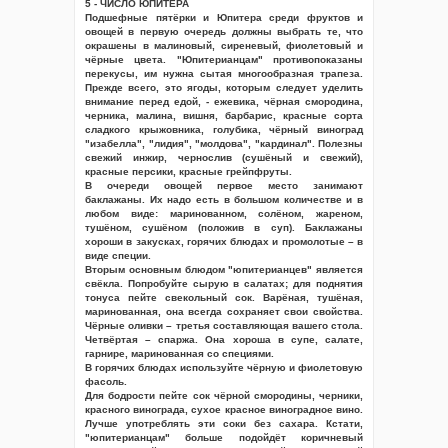
5 - ЧИСЛО ЮПИТЕРА
Подшефные пятёрки и Юпитера среди фруктов и
овощей в первую очередь должны выбрать те, что
окрашены в малиновый, сиреневый, фиолетовый и
чёрные цвета. "Юпитерианцам" противопоказаны
перекусы, им нужна сытая многообразная трапеза.
Прежде всего, это ягоды, которым следует уделить
внимание перед едой, - ежевика, чёрная смородина,
черника, малина, вишня, барбарис, красные сорта
сладкого крыжовника, голубика, чёрный виноград
"изабелла", "лидия", "молдова", "кардинал". Полезны
свежий инжир, чернослив (сушёный и свежий),
красные персики, красные грейпфруты.
В очереди овощей первое место занимают
баклажаны. Их надо есть в большом количестве и в
любом виде: маринованном, солёном, жареном,
тушёном, сушёном (положив в суп). Баклажаны
хороши в закусках, горячих блюдах и промолотые – в
виде специи.
Вторым основным блюдом "юпитерианцев" является
свёкла. Попробуйте сырую в салатах; для поднятия
тонуса пейте свекольный сок. Варёная, тушёная,
маринованная, она всегда сохраняет свои свойства.
Чёрные оливки – третья составляющая вашего стола.
Четвёртая – спаржа. Она хороша в супе, салате,
гарнире, маринованная со специями.
В горячих блюдах используйте чёрную и фиолетовую
фасоль.
Для бодрости пейте сок чёрной смородины, черники,
красного винограда, сухое красное виноградное вино.
Лучше употреблять эти соки без сахара. Кстати,
"юпитерианцам" больше подойдёт коричневый