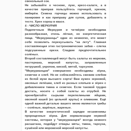
свекольный сок.
Не забывайте о чесноке, луке, кресс-салате, а в
качестве приправ пользуйтесь горчицей, хреном,
имбирём. Семена горчицы можно использовать в
панировке и как приправу для супов, добавлять в
тесто. Хрен хорош в квасе.
4 - ЧИСЛО МЕРКУРИЯ
Подопечным Меркурия и четвёрки необходима
разнообразная, очень лёгкая, но энергетическая
пища. "Меркурианцы" одни из немногих, кто может
себе позволить перекусывать "на лету". Главная
составляющая этих гастрономических забав – слегка
подсушенные орехи. Сладкие предпочтительнее
солёных.
Второй составляющей могут быть салаты из моркови,
пастернака, морской капусты, заправленные
петрушкой, укропом, кинзой, мятой, тархуном.
"Меркурианцам" совершенно необходимы зёрна,
семечки и хлеб. Но не соблазняйтесь свежим хлебом
из белой муки высшего сорта! Вам нужен зерновой,
овсяные лепёшки, хлеб из разных хлопьев и зёрен с
добавлением тмина и семечек. Если таковой трудно
достать, носите с собой галеты из отрубей. Не
пренебрегайте сырыми перепелиными яйцами,
овсяной кашей (из цельной крупы) и оливками. Ещё
одной важной деталью вашего меню являются грибы
– солёные, варёные, жареные.
В качестве энергетической зарядки незаменимы
пророщенные зёрна. Для нормализации нервной
системы, которая у "меркурианцев" всегда немного
расшатана, подойдут отвары мяты, тмина, тархуна,
сушёной или мороженой морской капусты.