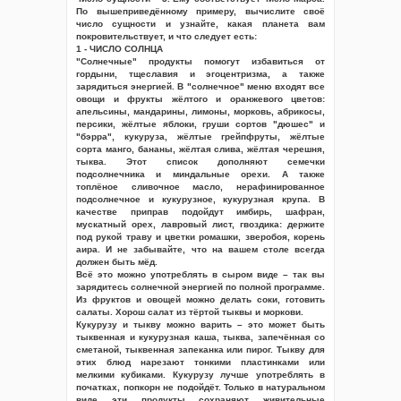
По вышеприведённому примеру, вычислите своё
число сущности и узнайте, какая планета вам
покровительствует, и что следует есть:
1 - ЧИСЛО СОЛНЦА
"Солнечные" продукты помогут избавиться от
гордыни, тщеславия и эгоцентризма, а также
зарядиться энергией. В "солнечное" меню входят все
овощи и фрукты жёлтого и оранжевого цветов:
апельсины, мандарины, лимоны, морковь, абрикосы,
персики, жёлтые яблоки, груши сортов "дюшес" и
"бэрра", кукуруза, жёлтые грейпфруты, жёлтые
сорта манго, бананы, жёлтая слива, жёлтая черешня,
тыква. Этот список дополняют семечки
подсолнечника и миндальные орехи. А также
топлёное сливочное масло, нерафинированное
подсолнечное и кукурузное, кукурузная крупа. В
качестве приправ подойдут имбирь, шафран,
мускатный орех, лавровый лист, гвоздика: держите
под рукой траву и цветки ромашки, зверобоя, корень
аира. И не забывайте, что на вашем столе всегда
должен быть мёд.
Всё это можно употреблять в сыром виде – так вы
зарядитесь солнечной энергией по полной программе.
Из фруктов и овощей можно делать соки, готовить
салаты. Хорош салат из тёртой тыквы и моркови.
Кукурузу и тыкву можно варить – это может быть
тыквенная и кукурузная каша, тыква, запечённая со
сметаной, тыквенная запеканка или пирог. Тыкву для
этих блюд нарезают тонкими пластинками или
мелкими кубиками. Кукурузу лучше употреблять в
початках, попкорн не подойдёт. Только в натуральном
виде эти продукты сохраняют живительные