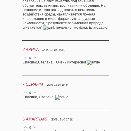
появления на свет, качества под влиянием
обстоятельств жизни, воспитания и обучения. На
сознание и тело накладываются негативные
воздействия среды, накапливается ложная
информация о мире, формируются дурные
наклонности, в результате врождённая природа
угнетается"
печально , но факт. Благодарю!
8
АРИНА
(2008-12-10 20:59)
0
Спасибо,Стелана!!! Очень интересно!
7
CERAFIM
(2008-12-10 18:44)
0
Спасибо, Стелана!
6
AMARTIA05
(2008-12-10 07:18)
0