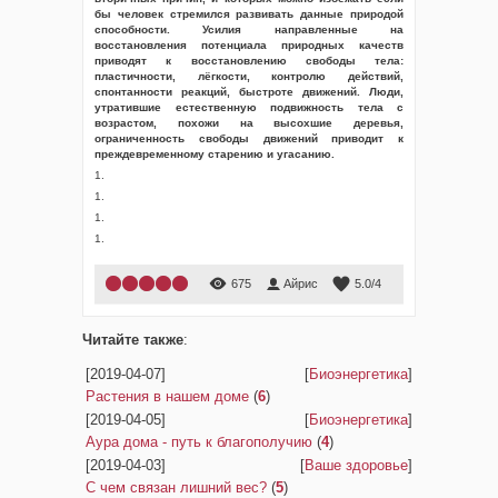
бы человек стремился развивать данные природой
способности. Усилия направленные на
восстановления потенциала природных качеств
приводят к восстановлению свободы тела:
пластичности, лёгкости, контролю действий,
спонтанности реакций, быстроте движений. Люди,
утратившие естественную подвижность тела с
возрастом, похожи на высохшие деревья,
ограниченность свободы движений приводит к
преждевременному старению и угасанию.
1.
1.
1.
1.
675
Айрис
5.0
/
4
Читайте также
:
[2019-04-07]
[
Биоэнергетика
]
Растения в нашем доме
(
6
)
[2019-04-05]
[
Биоэнергетика
]
Аура дома - путь к благополучию
(
4
)
[2019-04-03]
[
Ваше здоровье
]
С чем связан лишний вес?
(
5
)