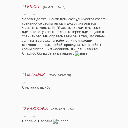
14
BRIGIT
(2008-12-16 05:21)
0
Человек должен найти пути сотрудничества своего
сознания со своим телом и душой, научиться
уважать самого себя. Уважать одежду, в которую
одето тело, уважать тело, в которое одета душа и
хранить это. Мы оправдываем себя тем, что очень
заняты и загружены работой и не находим
времени заняться собой, прислушаться к себе, к
своим внутренним желаниям. Финал - известен...
Спасибо большое за материал.
13
MILANA49
(2008-12-15 03:54)
0
Стелана спасибо!
12
BABOCHKA
(2008-12-12 17:33)
0
Спасибо, Стелана