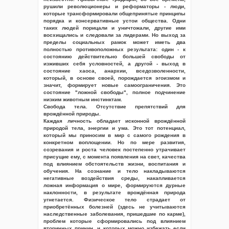
рушили революционеры и реформаторы - люди,
которые трансформировали общепринятые принципы
порядка и консервативные устои общества. Одни
таких людей порицали и уничтожали, другие ими
восхищались и следовали за лидерами. Но выход за
пределы социальных рамок может иметь два
полностью противоположных результата: один - к
состоянию действительно большей свободы от
изживших себя условностей, а другой - выход в
состояние хаоса, анархии, вседозволенности,
который, в основе своей, порождается эгоизмом и
значит, формирует новые самоограничения. Это
состояние "ложной свободы", полное подчинение
низким животным инстинктам.
Свобода тела. Отсутствие препятствий для
врождённой природы.
Каждая личность обладает исконной врождённой
природой тела, энергии и ума. Это тот потенциал,
который мы приносим в мир с самого рождения в
конкретном воплощении. Но по мере развития,
созревания и роста человек постепенно утрачивает
присущие ему, с момента появления на свет, качества
под влиянием обстоятельств жизни, воспитания и
обучения. На сознание и тело накладываются
негативные воздействия среды, накапливается
ложная информация о мире, формируются дурные
наклонности, в результате врождённая природа
угнетается. Физическое тело страдает от
приобретённых болезней (здесь не учитываются
наследственные заболевания, пришедшие по карме),
проблем которые сформировались под влиянием
вторичных причин, и которых можно избежать если