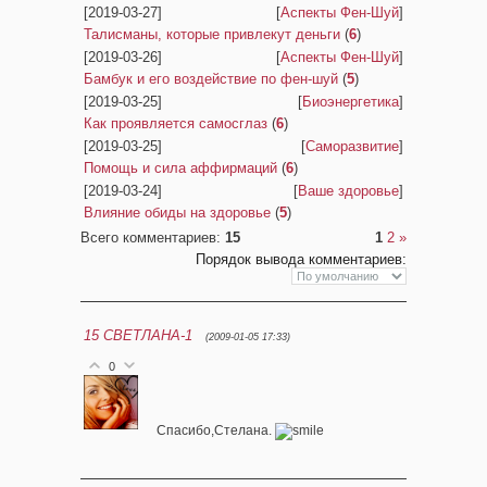
[2019-03-27]
[
Аспекты Фен-Шуй
]
Талисманы, которые привлекут деньги
(
6
)
[2019-03-26]
[
Аспекты Фен-Шуй
]
Бамбук и его воздействие по фен-шуй
(
5
)
[2019-03-25]
[
Биоэнергетика
]
Как проявляется самосглаз
(
6
)
[2019-03-25]
[
Саморазвитие
]
Помощь и сила аффирмаций
(
6
)
[2019-03-24]
[
Ваше здоровье
]
Влияние обиды на здоровье
(
5
)
Всего комментариев
:
15
1
2
»
Порядок вывода комментариев:
15
СВЕТЛАНА-1
(2009-01-05 17:33)
0
Спасибо,Стелана.