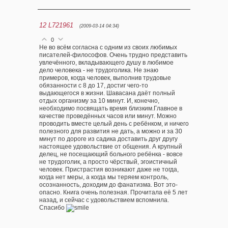
12
L721961
(2009-03-14 04:34)
0
Не во всём согласна с одним из своих любимых
писателей-философов. Очень трудно представить
увлечённого, вкладывающего душу в любимое
дело человека - не трудоголика. Не знаю
примеров, когда человек, выполнив трудовые
обязанности с 8 до 17, достиг чего-то
выдающегося в жизни. Шавасана даёт полный
отдых организму за 10 минут. И, конечно,
необходимо посвящать время близким.Главное в
качестве проведённых часов или минут. Можно
проводить вместе целый день с ребёнком, и ничего
полезного для развития не дать, а можно и за 30
минут по дороге из садика доставить друг другу
настоящее удовольствие от общения. А крупный
делец, не посещающий больного ребёнка - вовсе
не трудоголик, а просто чёрствый, эгоистичный
человек. Пристрастия возникают даже не тогда,
когда нет меры, а когда мы теряем контроль,
осознанность, доходим до фанатизма. Вот это-
опасно. Книга очень полезная. Прочитала её 5 лет
назад, и сейчас с удовольствием вспомнила.
Спасибо