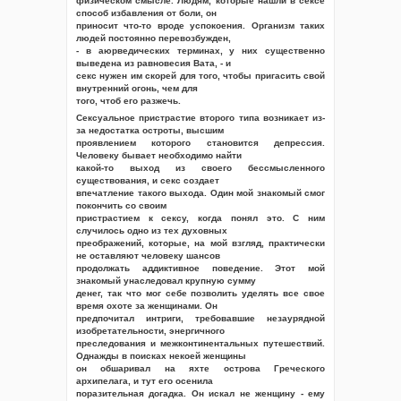
физическом смысле. Людям, которые нашли в сексе
способ избавления от боли, он
приносит что-то вроде успокоения. Организм таких
людей постоянно перевозбужден,
- в аюрведических терминах, у них существенно
выведена из равновесия Вата, - и
секс нужен им скорей для того, чтобы пригасить свой
внутренний огонь, чем для
того, чтоб его разжечь.
Сексуальное пристрастие второго типа возникает из-
за недостатка остроты, высшим
проявлением которого становится депрессия.
Человеку бывает необходимо найти
какой-то выход из своего бессмысленного
существования, и секс создает
впечатление такого выхода. Один мой знакомый смог
покончить со своим
пристрастием к сексу, когда понял это. С ним
случилось одно из тех духовных
преображений, которые, на мой взгляд, практически
не оставляют человеку шансов
продолжать аддиктивное поведение. Этот мой
знакомый унаследовал крупную сумму
денег, так что мог себе позволить уделять все свое
время охоте за женщинами. Он
предпочитал интриги, требовавшие незаурядной
изобретательности, энергичного
преследования и межконтинентальных путешествий.
Однажды в поисках некоей женщины
он обшаривал на яхте острова Греческого
архипелага, и тут его осенила
поразительная догадка. Он искал не женщину - ему