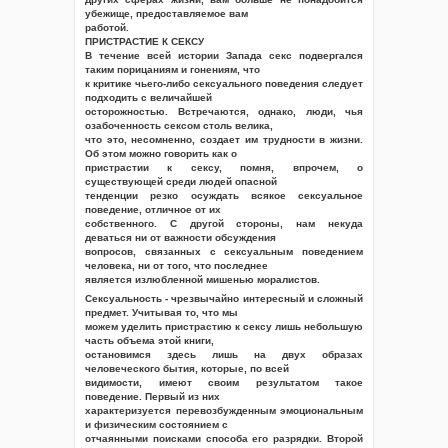
убежище, предоставляемое вам
работой.
ПРИСТРАСТИЕ К СЕКСУ
В течение всей истории Запада секс подвергался
таким порицаниям и гонениям, что
к критике чьего-либо сексуального поведения следует
подходить с величайшей
осторожностью. Встречаются, однако, люди, чья
озабоченность сексом столь велика,
что это, несомненно, создает им трудности в жизни.
Об этом можно говорить как о
пристрастии к сексу, помня, впрочем, о
существующей среди людей опасной
тенденции резко осуждать всякое сексуальное
поведение, отличное от их
собственного. С другой стороны, нам некуда
деваться ни от важности обсуждения
вопросов, связанных с сексуальным поведением
человека, ни от того, что последнее
является излюбленной мишенью моралистов.
Сексуальность - чрезвычайно интересный и сложный
предмет. Учитывая то, что мы
можем уделить пристрастию к сексу лишь небольшую
часть объема этой книги,
остановимся здесь лишь на двух образах
человеческого бытия, которые, по всей
видимости, имеют своим результатом такое
поведение. Первый из них
характеризуется перевозбужденным эмоциональным
и физическим состоянием с
отчаянными поисками способа его разрядки. Второй