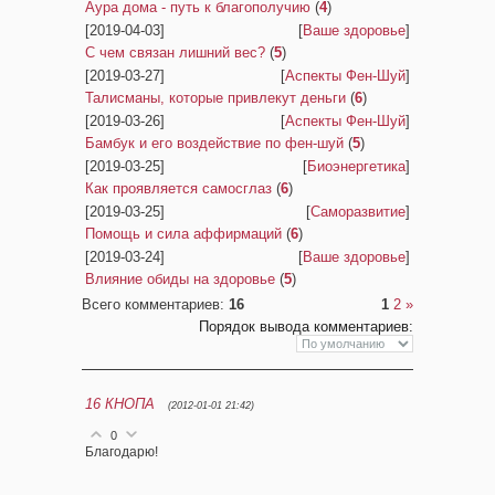
Аура дома - путь к благополучию
(
4
)
[2019-04-03]
[
Ваше здоровье
]
С чем связан лишний вес?
(
5
)
[2019-03-27]
[
Аспекты Фен-Шуй
]
Талисманы, которые привлекут деньги
(
6
)
[2019-03-26]
[
Аспекты Фен-Шуй
]
Бамбук и его воздействие по фен-шуй
(
5
)
[2019-03-25]
[
Биоэнергетика
]
Как проявляется самосглаз
(
6
)
[2019-03-25]
[
Саморазвитие
]
Помощь и сила аффирмаций
(
6
)
[2019-03-24]
[
Ваше здоровье
]
Влияние обиды на здоровье
(
5
)
Всего комментариев
:
16
1
2
»
Порядок вывода комментариев:
16
КНОПА
(2012-01-01 21:42)
0
Благодарю!