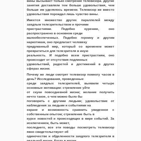
вины вызывает только смотрение телевизора. Другие
занятия доставляли тем больше удовольствия, чем
больше им уделялось времени. Телевизор же вместо
удовольствия порождал лишь чувство вины.
Имеется множество других параллелей между
заядлым телезрительством и прочими
пристрастиями. Подобно курению, оно
распространено в основном среди
малообеспеченных. Подобно героину и другим
наркотикам, оно предлагает человеку
придуманный мир, который со временем может
превратиться для телезрителя в иную
реальность. И подобно всем пристрастиям, оно
происходит от отсутствия подлинных
удовольствий, радостей и достижений в других
сферах жизни.
Почему же люди смотрят телевизор помногу часов в
день? Исследования, проведенные
среди заядлых телезрителей, выявили четыре
основные мотивации: стремление уйти
от скуки повседневной жизни; желание получить
нечто такое, о чем можно было бы
поговорить с другими людьми; удовольствие от
наблюдения за людьми и событиями на
экране и возможность сравнить увиденное с
собственным опытом; стремление быть в
курсе новостей и происходящих в мире событий. За
исключением, быть может,
последнего, все эти поводы посмотреть телевизор
явно свидетельствуют об
одиночестве и обделенности заядлого телезрителя в
реальной жизни. Когда в жизни