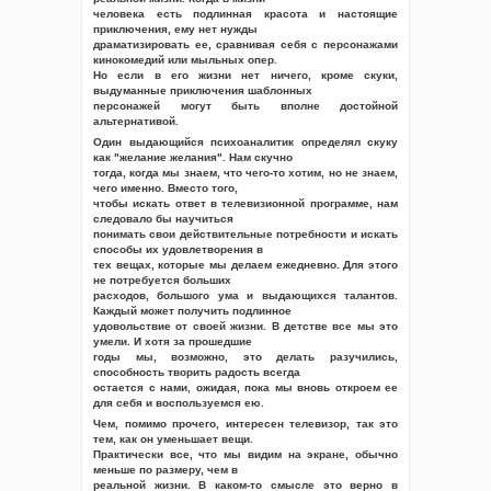
человека есть подлинная красота и настоящие
приключения, ему нет нужды
драматизировать ее, сравнивая себя с персонажами
кинокомедий или мыльных опер.
Но если в его жизни нет ничего, кроме скуки,
выдуманные приключения шаблонных
персонажей могут быть вполне достойной
альтернативой.
Один выдающийся психоаналитик определял скуку
как "желание желания". Нам скучно
тогда, когда мы знаем, что чего-то хотим, но не знаем,
чего именно. Вместо того,
чтобы искать ответ в телевизионной программе, нам
следовало бы научиться
понимать свои действительные потребности и искать
способы их удовлетворения в
тех вещах, которые мы делаем ежедневно. Для этого
не потребуется больших
расходов, большого ума и выдающихся талантов.
Каждый может получить подлинное
удовольствие от своей жизни. В детстве все мы это
умели. И хотя за прошедшие
годы мы, возможно, это делать разучились,
способность творить радость всегда
остается с нами, ожидая, пока мы вновь откроем ее
для себя и воспользуемся ею.
Чем, помимо прочего, интересен телевизор, так это
тем, как он уменьшает вещи.
Практически все, что мы видим на экране, обычно
меньше по размеру, чем в
реальной жизни. В каком-то смысле это верно в