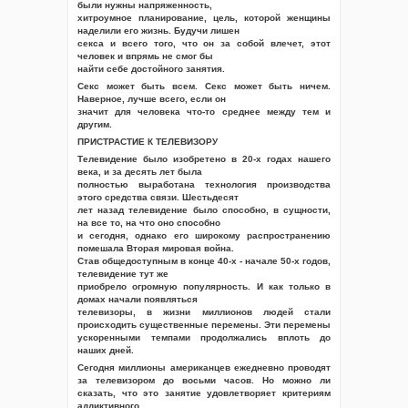
были нужны напряженность,
хитроумное планирование, цель, которой женщины
наделили его жизнь. Будучи лишен
секса и всего того, что он за собой влечет, этот
человек и впрямь не смог бы
найти себе достойного занятия.
Секс может быть всем. Секс может быть ничем.
Наверное, лучше всего, если он
значит для человека что-то среднее между тем и
другим.
ПРИСТРАСТИЕ К ТЕЛЕВИЗОРУ
Телевидение было изобретено в 20-х годах нашего
века, и за десять лет была
полностью выработана технология производства
этого средства связи. Шестьдесят
лет назад телевидение было способно, в сущности,
на все то, на что оно способно
и сегодня, однако его широкому распространению
помешала Вторая мировая война.
Став общедоступным в конце 40-х - начале 50-х годов,
телевидение тут же
приобрело огромную популярность. И как только в
домах начали появляться
телевизоры, в жизни миллионов людей стали
происходить существенные перемены. Эти перемены
ускоренными темпами продолжались вплоть до
наших дней.
Сегодня миллионы американцев ежедневно проводят
за телевизором до восьми часов. Но можно ли
сказать, что это занятие удовлетворяет критериям
аддиктивного