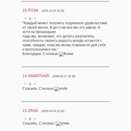
15
РОЗА
(2011-12-23 22:52)
0
"Каждый может получить подлинное удовольствие
от своей жизни. В детстве все мы это умели. И
хотя за прошедшие
годы мы, возможно, это делать разучились,
способность творить радость всегда остается с
нами, ожидая, пока мы вновь откроем ее для себя
и воспользуемся ею."
Благодарю, Стелана!
14
AMARTIA05
(2009-03-17 09:36)
0
Спасибо, Стелана
13
ZANA
(2009-03-14 21:01)
0
Спасибо, Стелана !