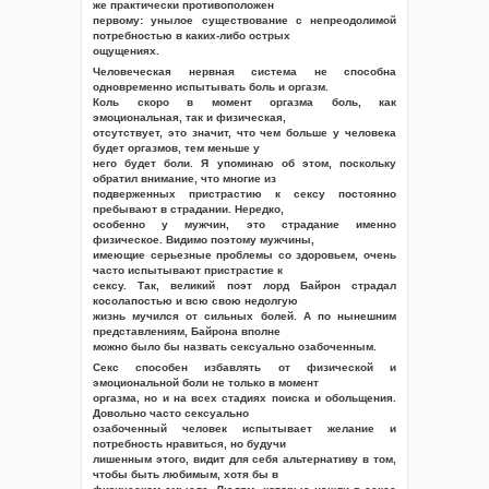
же практически противоположен
первому: унылое существование с непреодолимой
потребностью в каких-либо острых
ощущениях.
Человеческая нервная система не способна
одновременно испытывать боль и оргазм.
Коль скоро в момент оргазма боль, как
эмоциональная, так и физическая,
отсутствует, это значит, что чем больше у человека
будет оргазмов, тем меньше у
него будет боли. Я упоминаю об этом, поскольку
обратил внимание, что многие из
подверженных пристрастию к сексу постоянно
пребывают в страдании. Нередко,
особенно у мужчин, это страдание именно
физическое. Видимо поэтому мужчины,
имеющие серьезные проблемы со здоровьем, очень
часто испытывают пристрастие к
сексу. Так, великий поэт лорд Байрон страдал
косолапостью и всю свою недолгую
жизнь мучился от сильных болей. А по нынешним
представлениям, Байрона вполне
можно было бы назвать сексуально озабоченным.
Секс способен избавлять от физической и
эмоциональной боли не только в момент
оргазма, но и на всех стадиях поиска и обольщения.
Довольно часто сексуально
озабоченный человек испытывает желание и
потребность нравиться, но будучи
лишенным этого, видит для себя альтернативу в том,
чтобы быть любимым, хотя бы в