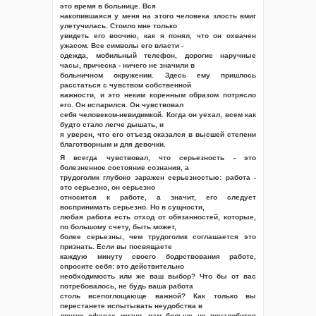
это время в больнице. Вся
накопившаяся у меня на этого человека злость вмиг
улетучилась. Стоило мне только
увидеть его воочию, как я понял, что он охвачен
ужасом. Все символы его власти -
одежда, мобильный телефон, дорогие наручные
часы, прическа - ничего не значили в
больничном окружении. Здесь ему пришлось
расстаться с чувством собственной
важности, и это неким коренным образом потрясло
его. Он испарился. Он чувствовал
себя человеком-невидимкой. Когда он уехал, всем как
будто стало легче дышать, и
я уверен, что его отъезд оказался в высшей степени
благотворным и для девочки.
Я всегда чувствовал, что серьезность - это
болезненное состояние сознания, а
трудоголик глубоко заражен серьезностью: работа -
это серьезно, он серьезно
относится к работе, а значит, его следует
воспринимать серьезно. Но в сущности,
любая работа есть отход от обязанностей, которые,
по большому счету, быть может,
более серьезны, чем трудоголик соглашается это
признать. Если вы посвящаете
каждую минуту своего бодрствования работе,
спросите себя: это действительно
необходимость или же ваш выбор? Что бы от вас
потребовалось, не будь ваша работа
столь всепоглощающе важной? Как только вы
перестанете испытывать неудобства в
других сферах жизни, вам больше не понадобится