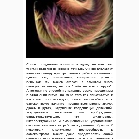
Слово - трудоголик известно каждому, но мне этот
термин кажется не вполне точным. Он предполагает
аналогию между пристрастиями к работе и алкоголю,
однако это, несомненно, совершенно разные
вещи.Так, мы можем сказать о слишком много
пьющем человеке, что он "себя не контролирует".
Алкоголик не способен управлять своим поведением
в отношении пития. По мере того как пристрастие к
алкоголю прогрессирует, такая неспособность к
самоконтролю начинает проявляться вполне зримо:
дрожь в руках, нарушение координации движений,
затрудненное засыпание или пробуждение,
свидетельствующие, что физические,
интеллектуальные и эмоциональные управляющие
системы человека не работают должным образом. У
некоторых алкоголиков неспособность к
самоконтролю может даже представлять собой
своего рода подсознательную цель или стратегию -