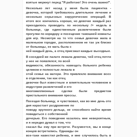
взятые меркнут перед "Я работаю! Это очень важно!".
Несколько лет назад у меня была пациентка -
девочка, которой требовалось длительное лечение и
несколько серьезных хирургических операций. В
итоге все кончилось хорошо, но девочке каждый раз
приходилось проводить по нескольку /> недель в
больнице, где единственным развлечением были
прогулки по коридору и посещение тамошней комнаты
для игр. Несмотря на то что семья девочки жила в
маленьком городке, расположенном не так уж близко
от больницы, ее мать была с
ней каждый день, а отец приезжал каждые выходные.
В соседней же палате лежала девочка, чей отец почти
у нее не появлялся; по всей
видимости, обязанность навещать больного ребенка
целиком и полностью лежала в
этой семье на матери. Это привлекло внимание всех
в отделении, так как отец
девочки был известным и влиятельным человеком в
индустрии развлечений и его
многомиллионные сделки были предметом
пристального внимания прессы.
Посещая больницу, я чувствовал, как во мне день ото
дня нарастает раздражение по
поводу крупного дельца, не способного найти время
повидаться с собственной
дочерью. Его поведение казалось мне невероятным,
и я нередко думал о том, что
сказал бы ему при встрече. Разумеется, мы в конце
концов встретились. Однажды он
все-таки навестил ребенка, и мне случилось быть в