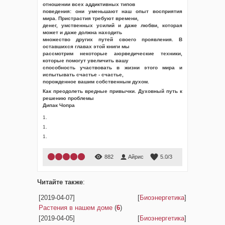
отношении всех аддиктивных типов
поведения: они уменьшают наш опыт восприятия
мира. Пристрастия требуют времени,
денег, умственных усилий и даже любви, которая
может и даже должна находить
множество других путей своего проявления. В
оставшихся главах этой книги мы
рассмотрим некоторые аюрведические техники,
которые помогут увеличить вашу
способность участвовать в жизни этого мира и
испытывать счастье - счастье,
порожденное вашим собственным духом.
Как преодолеть вредные привычки. Духовный путь к
решению проблемы
Дипак Чопра
1.
1.
1.
882
Айрис
5.0
/
3
Читайте также
:
[2019-04-07]
[
Биоэнергетика
]
Растения в нашем доме
(
6
)
[2019-04-05]
[
Биоэнергетика
]