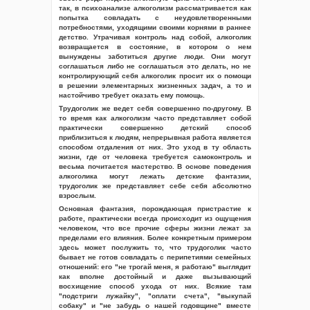
так, в психоанализе алкоголизм рассматривается как
попытка совладать с неудовлетворенными
потребностями, уходящими своими корнями в раннее
детство. Утрачивая контроль над собой, алкоголик
возвращается в состояние, в котором о нем
вынуждены заботиться другие люди. Они могут
соглашаться либо не соглашаться это делать, но не
контролирующий себя алкоголик просит их о помощи
в решении элементарных жизненных задач, а то и
настойчиво требует оказать ему помощь.
Трудоголик же ведет себя совершенно по-другому. В
то время как алкоголизм часто представляет собой
практически совершенно детский способ
приблизиться к людям, непрерывная работа является
способом отдаления от них. Это уход в ту область
жизни, где от человека требуется самоконтроль и
весьма почитается мастерство. В основе поведения
алкоголика могут лежать детские фантазии,
трудоголик же представляет себе себя абсолютно
взрослым.
Основная фантазия, порождающая пристрастие к
работе, практически всегда происходит из ощущения
человеком, что все прочие сферы жизни лежат за
пределами его влияния. Более конкретным примером
здесь может послужить то, что трудоголик часто
бывает не готов совладать с перипетиями семейных
отношений: его "не трогай меня, я работаю" выглядит
как вполне достойный и даже вызывающий
восхищение способ ухода от них. Всякие там
"подстриги лужайку", "оплати счета", "выкупай
собаку" и "не забудь о нашей годовщине" вместе