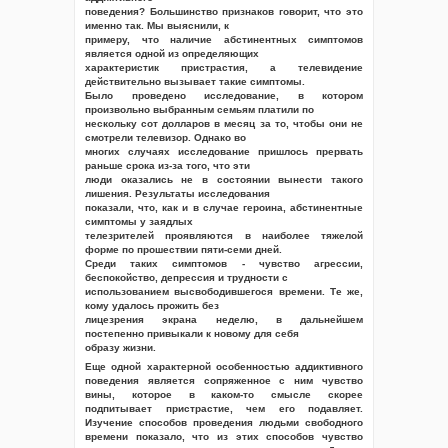
поведения? Большинство признаков говорит, что это
именно так. Мы выяснили, к
примеру, что наличие абстинентных симптомов
является одной из определяющих
характеристик пристрастия, а телевидение
действительно вызывает такие симптомы.
Было проведено исследование, в котором
произвольно выбранным семьям платили по
нескольку сот долларов в месяц за то, чтобы они не
смотрели телевизор. Однако во
многих случаях исследование пришлось прервать
раньше срока из-за того, что эти
люди оказались не в состоянии вынести такого
лишения. Результаты исследования
показали, что, как и в случае героина, абстинентные
симптомы у заядлых
телезрителей проявляются в наиболее тяжелой
форме по прошествии пяти-семи дней.
Среди таких симптомов - чувство агрессии,
беспокойство, депрессия и трудности с
использованием высвободившегося времени. Те же,
кому удалось прожить без
лицезрения экрана неделю, в дальнейшем
постепенно привыкали к новому для себя
образу жизни.
Еще одной характерной особенностью аддиктивного
поведения является сопряженное с ним чувство
вины, которое в каком-то смысле скорее
подпитывает пристрастие, чем его подавляет.
Изучение способов проведения людьми свободного
времени показало, что из этих способов чувство