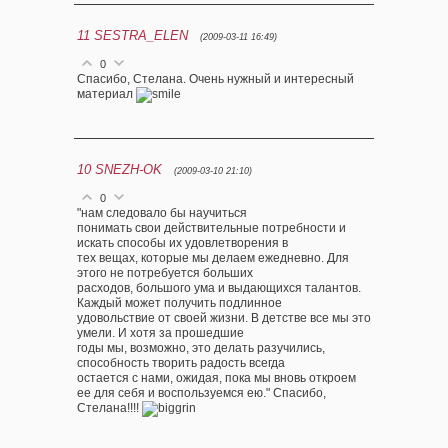
11
SESTRA_ELEN
(2009-03-11 16:49)
0
Спасибо, Стелана. Очень нужный и интересный
материал
10
SNEZH-OK
(2009-03-10 21:10)
0
"нам следовало бы научиться
понимать свои действительные потребности и
искать способы их удовлетворения в
тех вещах, которые мы делаем ежедневно. Для
этого не потребуется больших
расходов, большого ума и выдающихся талантов.
Каждый может получить подлинное
удовольствие от своей жизни. В детстве все мы это
умели. И хотя за прошедшие
годы мы, возможно, это делать разучились,
способность творить радость всегда
остается с нами, ожидая, пока мы вновь откроем
ее для себя и воспользуемся ею." Спасибо,
Стелана!!!!