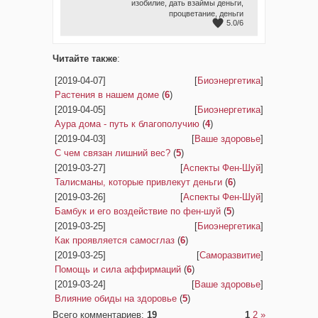
изобилие
,
дать взаймы деньги
,
процветание
,
деньги
5.0
/
6
Читайте также
:
[2019-04-07]
[
Биоэнергетика
]
Растения в нашем доме
(
6
)
[2019-04-05]
[
Биоэнергетика
]
Аура дома - путь к благополучию
(
4
)
[2019-04-03]
[
Ваше здоровье
]
С чем связан лишний вес?
(
5
)
[2019-03-27]
[
Аспекты Фен-Шуй
]
Талисманы, которые привлекут деньги
(
6
)
[2019-03-26]
[
Аспекты Фен-Шуй
]
Бамбук и его воздействие по фен-шуй
(
5
)
[2019-03-25]
[
Биоэнергетика
]
Как проявляется самосглаз
(
6
)
[2019-03-25]
[
Саморазвитие
]
Помощь и сила аффирмаций
(
6
)
[2019-03-24]
[
Ваше здоровье
]
Влияние обиды на здоровье
(
5
)
Всего комментариев
:
19
1
2
»