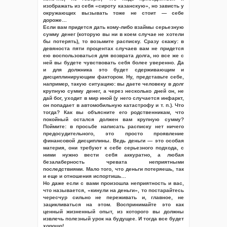
изображать из себя «сироту казанскую», но зависть у
окружающих вызывать тоже не стоит — себе
дороже…
Если вам придется дать кому-либо взаймы серьезную
сумму денег (которую вы ни в коем случае не хотели
бы потерять), то возьмите расписку. Сразу скажу: в
девяноста пяти процентах случаев вам не придется
ею воспользоваться для возврата долга, но все же с
ней вы будете чувствовать себя более уверенно. Да
и для должника это будет сдерживающим и
дисциплинирующим фактором. Ну, представьте себе,
например, такую ситуацию: вы даете человеку в долг
крупную сумму денег, а через несколько дней он, не
дай бог, уходит в мир иной (у него случается инфаркт,
он попадает в автомобильную катастрофу и т. п.). Что
тогда? Как вы объясните его родственникам, что
покойный остался должен вам крупную сумму?
Поймите: в просьбе написать расписку нет ничего
предосудительного, это просто проявление
финансовой дисциплины. Ведь деньги — это особая
материя, они требуют к себе серьезного подхода, с
ними нужно вести себя аккуратно, а любая
безалаберность чревата неприятными
последствиями. Мало того, что деньги потеряешь, так
и еще и отношения испортишь…
Но даже если с вами произошла неприятность и вас,
что называется, «кинули на деньги», то постарайтесь
чересчур сильно не переживать и, главное, не
зацикливаться на этом. Воспринимайте это как
ценный жизненный опыт, из которого вы должны
извлечь полезный урок на будущее. И тогда все будет
хорошо!