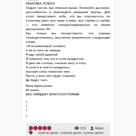
ПРАКТИКА УСПЕХА
Сядьте так же, как описано выше. Успокойте дыхание,
расслабьтесь и переведите внимание внутрь. Для
этого представьте себе, что вы спускаетесь по
ступеням вниз, все ниже и ниже, все глубже и глубже
— это помогает сконцентрироваться на своем
внутреннем «Я».
Как только вы почувствуете, что хорошо
сосредоточились, мысленно произнесите следующие
слова:
«Я независимый человек,
я ни от кого не завишу.
Я иду своей дорогой.
Я помогаю тем, кто в этом нуждается.
Я даю им столько, сколько могу и хочу.
А если я в чем-то нуждаюсь,
высшие силы помогают мне.
Пусть у всех все будет хорошо!
Да будет так!»
Инна Криксунова
Из книги-
ВАС ОЖИДАЕТ БЛАГОСОСТОЯНИЕ
1.
1.
1.
1.
816
Айрис
эгрегор денег
,
энергия денег
,
суммы денег
,