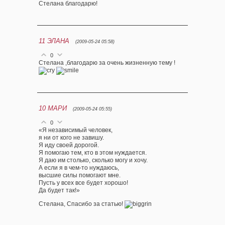
Стелана благодарю!
11
ЭЛАНА
(2009-05-24 05:58)
0
Стелана ,благодарю за очень жизненную тему !
10
МАРИ
(2009-05-24 05:55)
0
«Я независимый человек,
я ни от кого не завишу.
Я иду своей дорогой.
Я помогаю тем, кто в этом нуждается.
Я даю им столько, сколько могу и хочу.
А если я в чем-то нуждаюсь,
высшие силы помогают мне.
Пусть у всех все будет хорошо!
Да будет так!»
Стелана, Спасибо за статью!