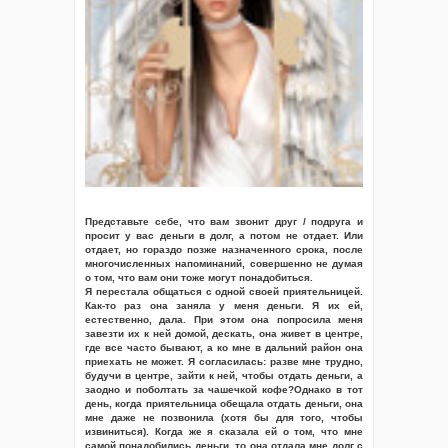
Представьте себе, что вам звонит друг / подруга и
просит у вас деньги в долг, а потом не отдает. Или
отдает, но гораздо позже назначенного срока, после
многочисленных напоминаний, совершенно не думая
о том, что вам они тоже могут понадобиться.
Я перестала общаться с одной своей приятельницей.
Как-то раз она заняла у меня деньги. Я их ей,
естественно, дала. При этом она попросила меня
завезти их к ней домой, дескать, она живет в центре,
где все часто бывают, а ко мне в дальний район она
приехать не может. Я согласилась: разве мне трудно,
будучи в центре, зайти к ней, чтобы отдать деньги, а
заодно и поболтать за чашечкой кофе?Однако в тот
день, когда приятельница обещала отдать деньги, она
мне даже не позвонила (хотя бы для того, чтобы
извиниться). Когда же я сказала ей о том, что мне
самой понадобились деньги, то она отдала мне долг с