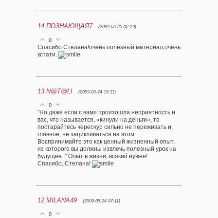
14
ПОЗНАЮЩАЯ7
(2009-05-25 02:29)
0
Спасибо Стелана!очень полезный материал,очень
кстати.
13
N@T@LI
(2009-05-24 19:11)
0
"Но даже если с вами произошла неприятность и
вас, что называется, «кинули на деньги», то
постарайтесь чересчур сильно не переживать и,
главное, не зацикливаться на этом.
Воспринимайте это как ценный жизненный опыт,
из которого вы должны извлечь полезный урок на
будущее. " Опыт в жизни, всякий нужен!
Спасибо, Стелана!
12
MILANA49
(2009-05-24 07:11)
0