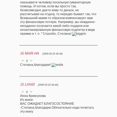
оказываете человеку посильную гуманитарную
помощь. И потом, если вы просто так,
безвозмездно даете кому-то деньги, не
рассчитывая на отдачу, то нередко бывает так, что
Всевышний каким-то образом компенсирует вам
эту финансовую потерю. Например, вы нежданно-
негаданно получаете какой-либо подарок или
незапланированную финансовую подпитку в виде
премии и т. п. " Спасибо, Стелана!
16
MARI-HA
(2009-05-25 06:45)
0
Стелана,благодарю!
15
LIIA60
(2009-05-25 06:40)
0
Инна Криксунова
Из книги-
ВАС ОЖИДАЕТ БЛАГОСОСТОЯНИЕ
-Стелана,благодарю.Обязательно надо почитать
эту книгу