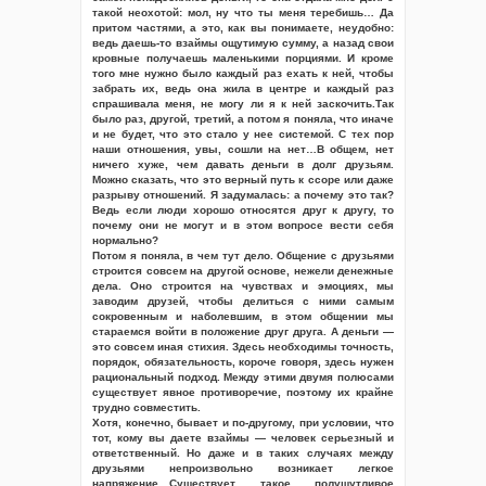
такой неохотой: мол, ну что ты меня теребишь… Да
притом частями, а это, как вы понимаете, неудобно:
ведь даешь-то взаймы ощутимую сумму, а назад свои
кровные получаешь маленькими порциями. И кроме
того мне нужно было каждый раз ехать к ней, чтобы
забрать их, ведь она жила в центре и каждый раз
спрашивала меня, не могу ли я к ней заскочить.Так
было раз, другой, третий, а потом я поняла, что иначе
и не будет, что это стало у нее системой. С тех пор
наши отношения, увы, сошли на нет…В общем, нет
ничего хуже, чем давать деньги в долг друзьям.
Можно сказать, что это верный путь к ссоре или даже
разрыву отношений. Я задумалась: а почему это так?
Ведь если люди хорошо относятся друг к другу, то
почему они не могут и в этом вопросе вести себя
нормально?
Потом я поняла, в чем тут дело. Общение с друзьями
строится совсем на другой основе, нежели денежные
дела. Оно строится на чувствах и эмоциях, мы
заводим друзей, чтобы делиться с ними самым
сокровенным и наболевшим, в этом общении мы
стараемся войти в положение друг друга. А деньги —
это совсем иная стихия. Здесь необходимы точность,
порядок, обязательность, короче говоря, здесь нужен
рациональный подход. Между этими двумя полюсами
существует явное противоречие, поэтому их крайне
трудно совместить.
Хотя, конечно, бывает и по-другому, при условии, что
тот, кому вы даете взаймы — человек серьезный и
ответственный. Но даже и в таких случаях между
друзьями непроизвольно возникает легкое
напряжение…Существует такое полушутливое