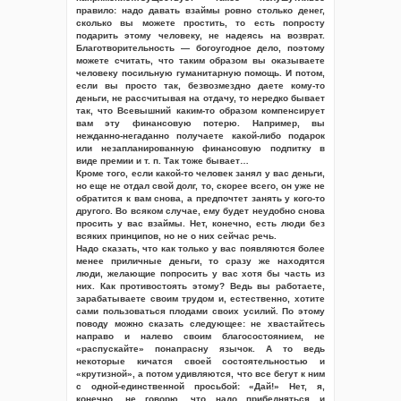
правило: надо давать взаймы ровно столько денег,
сколько вы можете простить, то есть попросту
подарить этому человеку, не надеясь на возврат.
Благотворительность — богоугодное дело, поэтому
можете считать, что таким образом вы оказываете
человеку посильную гуманитарную помощь. И потом,
если вы просто так, безвозмездно даете кому-то
деньги, не рассчитывая на отдачу, то нередко бывает
так, что Всевышний каким-то образом компенсирует
вам эту финансовую потерю. Например, вы
нежданно-негаданно получаете какой-либо подарок
или незапланированную финансовую подпитку в
виде премии и т. п. Так тоже бывает…
Кроме того, если какой-то человек занял у вас деньги,
но еще не отдал свой долг, то, скорее всего, он уже не
обратится к вам снова, а предпочтет занять у кого-то
другого. Во всяком случае, ему будет неудобно снова
просить у вас взаймы. Нет, конечно, есть люди без
всяких принципов, но не о них сейчас речь.
Надо сказать, что как только у вас появляются более
менее приличные деньги, то сразу же находятся
люди, желающие попросить у вас хотя бы часть из
них. Как противостоять этому? Ведь вы работаете,
зарабатываете своим трудом и, естественно, хотите
сами пользоваться плодами своих усилий. По этому
поводу можно сказать следующее: не хвастайтесь
направо и налево своим благосостоянием, не
«распускайте» понапрасну язычок. А то ведь
некоторые кичатся своей состоятельностью и
«крутизной», а потом удивляются, что все бегут к ним
с одной-единственной просьбой: «Дай!» Нет, я,
конечно, не говорю, что надо прибедняться и