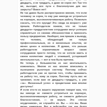
двадцать, и не тридцать, и даже не сорок лет. Так что
же, выходит, все пути к благополучию для вас
закрыты? Вовсе нет!
Не так давно было распространено мнение, что если
человеку за сорок, то ему уже никогда не устроиться
на хорошую, высокооплачиваемую работу. Позвольте
сказать, что это ерунда! Эта «мода на возраст» уже
прошла. Работодатели поняли, что не только
двадцати—тридцатилетние сотрудники могут успешно
справляться со своими обязанностями и приносить
пользу предприятию. Наоборот, они пришли к выводу,
что человек, обладающий не только
профессиональным, но и жизненным опытом, не
менее ценен в коллективе. Я думаю, что раньше
работодатели ограничивали возраст своих
сотрудников просто потому, что не хотели иметь в
своем коллективе людей с отжившей, устаревшей
ментальностью, — вот в чем была причина.
Но теперь у большинства из нас ментальность
изменилась. Многие из нас вполне вписались в
нынешнюю рыночную систему. Поэтому сейчас
работодатели уже не против того, чтобы принимать
на работу тех, кому за сорок. Поэтому пусть вас не
тревожит, если вам не двадцать—тридцать, а уже
«за». Жизненный успех и процветание вам вполне
доступны!
И если кто-то из вашего окружения говорит вам, что
вы никогда не сможете устроиться на хорошую,
высокооплачиваемую работу, не сможете добиться
благосостояния, — не верьте. Это «песни
неудачников», не слушайте их. Вы — это вы. Ваша
жизнь уникальна. Вот и действуйте так, как будто