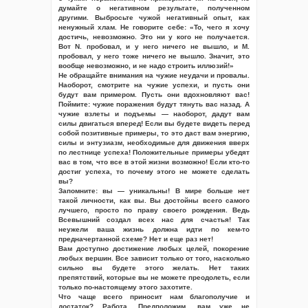
думайте о негативном результате, полученном
другими. Выбросьте чужой негативный опыт, как
ненужный хлам. Не говорите себе: «То, чего я хочу
достичь, невозможно. Это ни у кого не получается.
Вот N. пробовал, и у него ничего не вышло, и M.
пробовал, у него тоже ничего не вышло. Значит, это
вообще невозможно, и не надо строить иллюзий!»
Не обращайте внимания на чужие неудачи и провалы.
Наоборот, смотрите на чужие успехи, и пусть они
будут вам примером. Пусть они вдохновляют вас!
Поймите: чужие поражения будут тянуть вас назад. А
чужие взлеты и подъемы — наоборот, дадут вам
силы двигаться вперед! Если вы будете видеть перед
собой позитивные примеры, то это даст вам энергию,
силы и энтузиазм, необходимые для движения вверх
по лестнице успеха! Положительные примеры убедят
вас в том, что все в этой жизни возможно! Если кто-то
достиг успеха, то почему этого не можете сделать
вы?
Запомните: вы — уникальны! В мире больше нет
такой личности, как вы. Вы достойны всего самого
лучшего, просто по праву своего рождения. Ведь
Всевышний создал всех нас для счастья! Так
неужели ваша жизнь должна идти по кем-то
предначертанной схеме? Нет и еще раз нет!
Вам доступно достижение любых целей, покорение
любых вершин. Все зависит только от того, насколько
сильно вы будете этого желать. Нет таких
препятствий, которые вы не можете преодолеть, если
только по-настоящему этого захотите.
Что чаще всего приносит нам благополучие и
достаток? Работа. Предположим, вам уже не