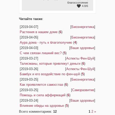
благоссотояние
4.8
/
6
Читайте также
:
[2019-04-07]
[
Биоэнергетика
]
Растения в нашем доме
(
6
)
[2019-04-05]
[
Биоэнергетика
]
Аура дома - путь к благополучию
(
4
)
[2019-04-03]
[
Ваше здоровье
]
С чем связан лишний вес?
(
5
)
[2019-03-27]
[
Аспекты Фен-Шуй
]
Талисманы, которые привлекут деньги
(
6
)
[2019-03-26]
[
Аспекты Фен-Шуй
]
Бамбук и его воздействие по фен-шуй
(
5
)
[2019-03-25]
[
Биоэнергетика
]
Как проявляется самосглаз
(
6
)
[2019-03-25]
[
Саморазвитие
]
Помощь и сила аффирмаций
(
6
)
[2019-03-24]
[
Ваше здоровье
]
Влияние обиды на здоровье
(
5
)
Всего комментариев
:
12
1
2
»