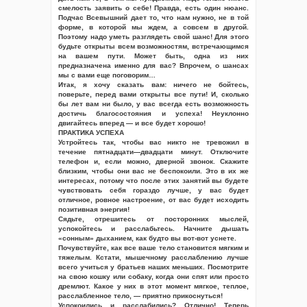
смелость заявить о себе! Правда, есть один нюанс.
Подчас Всевышний дает то, что нам нужно, не в той
форме, в которой мы ждем, а совсем в другой.
Поэтому надо уметь разглядеть свой шанс! Для этого
будьте открыты всем возможностям, встречающимся
на вашем пути. Может быть, одна из них
предназначена именно для вас? Впрочем, о шансах
мы с вами еще поговорим…
Итак, я хочу сказать вам: ничего не бойтесь,
поверьте, перед вами открыты все пути! И, сколько
бы лет вам ни было, у вас всегда есть возможность
достичь благосостояния и успеха! Неуклонно
двигайтесь вперед — и все будет хорошо!
ПРАКТИКА УСПЕХА
Устройтесь так, чтобы вас никто не тревожил в
течение пятнадцати—двадцати минут. Отключите
телефон и, если можно, дверной звонок. Скажите
близким, чтобы они вас не беспокоили. Это в их же
интересах, потому что после этих занятий вы будете
чувствовать себя гораздо лучше, у вас будет
отличное, ровное настроение, от вас будет исходить
позитивная энергия!
Сядьте, отрешитесь от посторонних мыслей,
успокойтесь и расслабьтесь. Начните дышать
«сонным» дыханием, как будто вы вот-вот уснете.
Почувствуйте, как все ваше тело становится мягким и
тяжелым. Кстати, мышечному расслаблению лучше
всего учиться у братьев наших меньших. Посмотрите
на свою кошку или собаку, когда они спят или просто
дремлют. Какое у них в этот момент мягкое, теплое,
расслабленное тело, — приятно прикоснуться!
Успокоились и расслабились? Отлично! Теперь