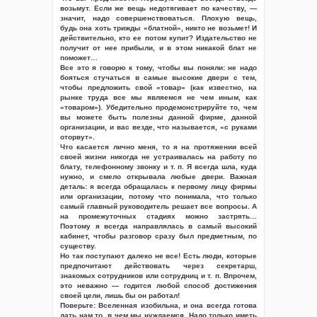
возьмут. Если же вещь недотягивает по качеству, —
значит, надо совершенствоваться. Плохую вещь,
будь она хоть трижды «блатной», никто не возьмет! И
действительно, кто ее потом купит? Издательство не
получит от нее прибыли, и в этом никакой блат не
поможет…
Все это я говорю к тому, чтобы вы поняли: не надо
бояться стучаться в самые высокие двери с тем,
чтобы предложить свой «товар» (как известно, на
рынке труда все мы являемся не чем иным, как
«товаром»). Убедительно продемонстрируйте то, чем
вы можете быть полезны данной фирме, данной
организации, и вас везде, что называется, «с руками
оторвут».
Что касается лично меня, то я на протяжении всей
своей жизни никогда не устраивалась на работу по
блату, телефонному звонку и т. п. Я всегда шла, куда
нужно, и смело открывала любые двери. Важная
деталь: я всегда обращалась к первому лицу фирмы
или организации, потому что понимала, что только
самый главный руководитель решает все вопросы. А
на промежуточных стадиях можно застрять…
Поэтому я всегда направлялась в самый высокий
кабинет, чтобы разговор сразу был предметным, по
существу.
Но так поступают далеко не все! Есть люди, которые
предпочитают действовать через секретарш,
знакомых сотрудников или сотрудниц и т. п. Впрочем,
это неважно — годится любой способ достижения
своей цели, лишь бы он работал!
Поверьте: Вселенная изобильна, и она всегда готова
дать нам то, в чем мы нуждаемся. Надо только иметь