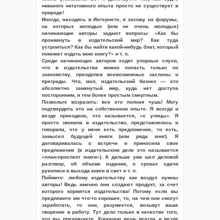
никакого негативного опыта просто не существует в
природе!
Иногда, находясь в Интернете, я захожу на форумы,
на которых молодые (или не очень молодые)
начинающие авторы задают вопросы: «Как бы
проникнуть в издательский мир? Как туда
устроиться? Как бы найти какой-нибудь блат, который
поможет издать мою книгу?» и т. п.
Среди начинающих авторов ходят упорные слухи,
что в издательства можно попасть только по
знакомству, преодолев всевозможные заслоны и
преграды. Что, мол, издательский бизнес — это
абсолютно замкнутый мир, куда нет доступа
посторонним, и тем более простым смертным.
Позвольте возразить: все это полная чушь! Могу
подтвердить это на собственном опыте. Я всегда и
везде приходила, что называется, «с улицы». Я
просто звонила в издательство, представлялась и
говорила, что у меня есть предложение, то есть,
замысел будущей книги (или ряда книг). Я
договаривалась о встрече и приносила свое
предложение (в издательском деле это называется
«план-проспект книги»). А дальше уже шел деловой
разговор, об объеме издания, о сроках сдачи
рукописи и выхода книги в свет и т. п.
Поймите: любому издательству как воздух нужны
авторы! Ведь именно они создают продукт, за счет
которого кормятся издательства! Потому если вы
предложите им что-то хорошее, то, на чем они смогут
заработать, то они, разумеется, возьмут ваше
творение в работу. Тут дело только в качестве того,
что вы предлагаете. Хорошую вещь всегда и везде