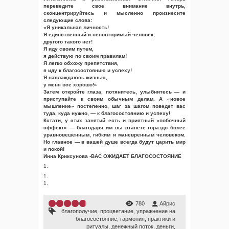
переведите свое внимание внутрь,
сконцентрируйтесь и мысленно произнесите
следующие слова:
«Я уникальная личность!
Я единственный и неповторимый человек,
другого такого нет!
Я иду своим путем,
я действую по своим правилам!
Я легко обхожу препятствия,
я иду к благосостоянию и успеху!
Я наслаждаюсь жизнью,
у меня все хорошо!»
Затем откройте глаза, потянитесь, улыбнитесь — и
приступайте к своим обычным делам. А «новое
мышление» постепенно, шаг за шагом поведет вас
туда, куда нужно, — к благосостоянию и успеху!
Кстати, у этих занятий есть и приятный «побочный
эффект» — благодаря им вы станете гораздо более
уравновешенным, гибким и маневренным человеком.
Но главное — в вашей душе всегда будут царить мир
и покой!
Инна Криксунова -ВАС ОЖИДАЕТ БЛАГОСОСТОЯНИЕ
1.
1.
1.
780
Айрис
благополучие
,
процветание
,
упражнение на
благосостояние
,
гармония
,
практики и
ритуалы
,
денежный поток
,
деньги
,