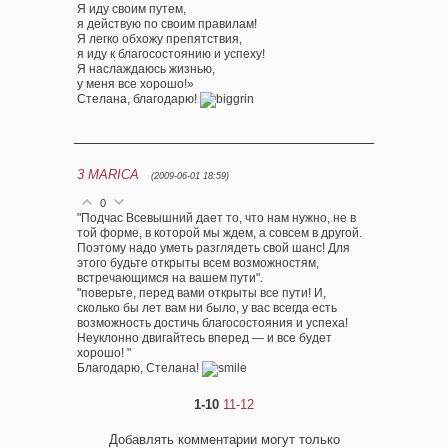
Я иду своим путем,
я действую по своим правилам!
Я легко обхожу препятствия,
я иду к благосостоянию и успеху!
Я наслаждаюсь жизнью,
у меня все хорошо!»
Стелана, благодарю!
3
MARICA
(2009-06-01 18:59)
0
"Подчас Всевышний дает то, что нам нужно, не в
той форме, в которой мы ждем, а совсем в другой.
Поэтому надо уметь разглядеть свой шанс! Для
этого будьте открыты всем возможностям,
встречающимся на вашем пути".
"поверьте, перед вами открыты все пути! И,
сколько бы лет вам ни было, у вас всегда есть
возможность достичь благосостояния и успеха!
Неуклонно двигайтесь вперед — и все будет
хорошо! "
Благодарю, Стелана!
1-10
11-12
Добавлять комментарии могут только