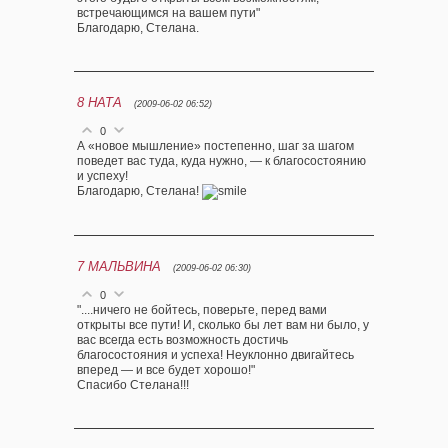
встречающимся на вашем пути"
Благодарю, Стелана.
8
НАТА
(2009-06-02 06:52)
0
А «новое мышление» постепенно, шаг за шагом
поведет вас туда, куда нужно, — к благосостоянию
и успеху!
Благодарю, Стелана!
7
МАЛЬВИНА
(2009-06-02 06:30)
0
"....ничего не бойтесь, поверьте, перед вами
открыты все пути! И, сколько бы лет вам ни было, у
вас всегда есть возможность достичь
благосостояния и успеха! Неуклонно двигайтесь
вперед — и все будет хорошо!"
Спасибо Стелана!!!