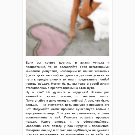
Если вы хотите достичь в жизни успеха и
процветания, то не ослабляйте себя негативными
мыслями. Допустим, некоторым из ваших знакомых
(пусть даже многим!) не удалось достичь успеха на
пути к процветанию и их опыт представляет собой
череду неудач. Может быть, вы тоже в своей жизни
сталкивались с препятствиями на этом пути.
Ну и что? Не думайте о неудачах! Всякий раз
начинайте жизнь заново, с чистого листа.
Приступайте к делу сегодня, сейчас! А все, что было
раньше, — не считается, ведь оно уже в прошлом, его
нет. Подумайте сами: прошлое существует только в
виртуальном виде. Это уже не реальность, а лишь
воспоминание о ней. Поэтому оставьте прошлое
позади. Идите вперед и не оборачивайтесь!
Особенно, если позади у вас неудачи и поражения.
Смотрите вперед и только вперед!Никогда не думайте
о чужих поражениях, не примеряйте их на себя, не