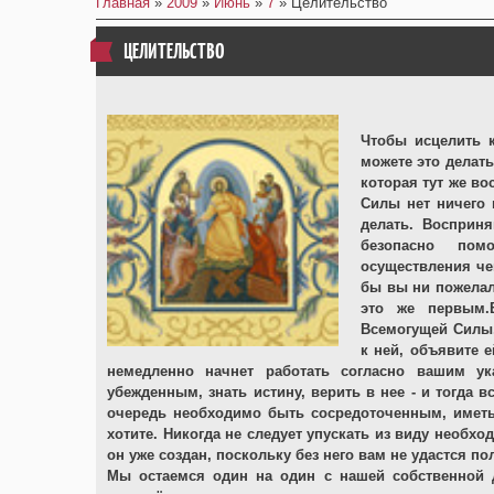
Главная
»
2009
»
Июнь
»
7
» Целительство
ЦЕЛИТЕЛЬСТВО
Чтобы исцелить к
можете это делат
которая тут же во
Силы нет ничего 
делать. Восприня
безопасно помо
осуществления че
бы вы ни пожелал
это же первым.
Всемогущей Силы,
к ней, объявите е
немедленно начнет работать согласно вашим ук
убежденным, знать истину, верить в нее - и тогда в
очередь необходимо быть сосредоточенным, иметь
хотите. Никогда не следует упускать из виду необхо
он уже создан, поскольку без него вам не удастся п
Мы остаемся один на один с нашей собственной 