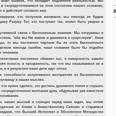
е знает ошибок, что обладает подлинной реальностью. Мы
 и сосредоточиваемся на этом состоянии нашего сознания,
Н
 и действует согласно ему.
оверили, что получили желаемое; мы никогда не будем
ему Разуму. Тот, кто поступает так, может быть уверен в
едственной связи с Бесконечным знанием. Мы погружены в
ством, "ибо мы Им живем и движемся и существуем". Бели
ы, то мы постоянно черпали бы из этого Бесконечного
делали никогда ошибок, наше сознание было бы подобно
и течением.
печатления постоянно сбивают нас, и поверхность нашего
ряя ясность и прозрачность, так что мы оказываемся не в
, и в результате наши дела идут плохо.
я способности интуитивного восприятия из Бесконечного
 путаницу в наших мыслях.
, что нужно сделать, это достичь душевного покоя и слушать
в сосредоточенное молчание духа, обдумывая уже известное
 понимание.
ть наших мыслей и стоящих перед нами задач, мы хотим
подносим их ближе к Божественному Сиянию и стараемся
ерждаем, что Высший Интеллект и Абсолютное Могущество