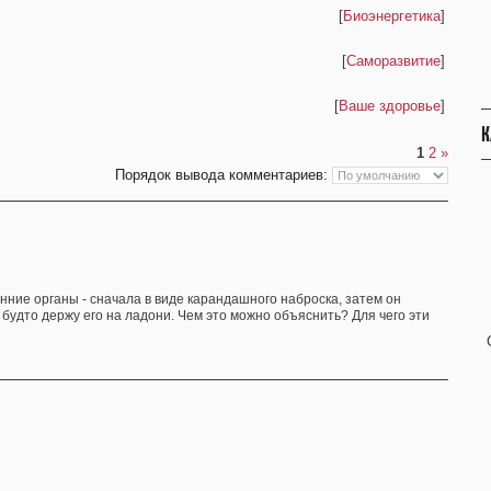
[
Биоэнергетика
]
[
Саморазвитие
]
[
Ваше здоровье
]
К
1
2
»
Порядок вывода комментариев:
нние органы - сначала в виде карандашного наброска, затем он
, будто держу его на ладони. Чем это можно объяснить? Для чего эти