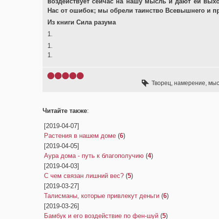
воздействует сейчас на нашу мысль и дают ей выхо
Нас от ошибок; мы обрели таинство Всевышнего и п
Из книги Сила разума
1.
1.
1.
Творец
,
намерение
,
мы
Читайте также
:
[2019-04-07]
Растения в нашем доме
(
6
)
[2019-04-05]
Аура дома - путь к благополучию
(
4
)
[2019-04-03]
С чем связан лишний вес?
(
5
)
[2019-03-27]
Талисманы, которые привлекут деньги
(
6
)
[2019-03-26]
Бамбук и его воздействие по фен-шуй
(
5
)