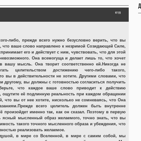
Д
07:55
ого-либо, прежде всего нужно безусловно верить, что вы
ь, что ваше слово направлено к незримой Созидающей Силе,
спринимает его и действует с ним, чувствовать, что для этой
невозможного. Она всемогуща и делает лишь то, что хочет
в вашу мысль. Она творит соответственно ей.Никогда не
гать целительством достижению чего-либо такого,
го вы в действительности не хотите. Другими словами, что
и другому, вы должны с готовностью согласиться получить
Верьте, что каждое ваше слово приводит к действию
 ощутите её подлинную реальность при каждом обращении
й, что вы от нее хотите, нисколько не сомневаясь, что Она
азаниям.Прежде всего целитель должен быть внутренне
сё произойдет именно так, как он сказал. Поэтому в первую
 ясный мысленный образ желаемого, точно знать, что вы
димость такого точного мысленного образа и убеждения, что
олностью реализовать желаемое.
душой, в мире со Вселенной, в мире с самим собой, мы