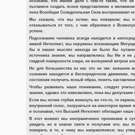
осознаём, что имеем дело с чем-то таким, что н
пытаемся создать ясное представление о желаемом
пока Всеобщая Созидательная Сила воспринимает его
Мы сказали, что мы хотим; мы поверили; мы п
отказываться от того, с чем обратимся к Всемогущ
успехе.
Подсознание человека всегда находится в непоср
живой Интеллект, мы окружены всезнающим Могуще
бы в наших мыслях никогда не было бы путаниц
источника знания, мы направлялись бы Им и не 
гладкой поверхности озера, не волнуемой ветром ил
Но для большинства из нас это не так: внешние в
сознания находится в беспорядочном движении, те
состоянии получить ясный образ, понять наставление
Чтобы развивать наше понимание, следует учитьс
знания, однако это невозможно, пока мы допускаем
Если мы хотим глубже вникнуть во что-то, то первое
внутренний голос, погрузиться на некоторое время 
и осознавая, что Высший Интеллект обогащает наше
В этот момент мы неограниченно проникаем в су
увидеть их в новом свете и получаем его; мы 
поверить в то, к чему мы направляемся; мы утв