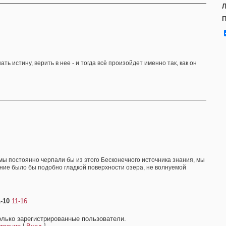
Л
П
ь истину, верить в нее - и тогда всё произойдет именно так, как он
мы постоянно черпали бы из этого Бесконечного источника знания, мы
ние было бы подобно гладкой поверхности озера, не волнуемой
1-10
11-16
олько зарегистрированные пользователи.