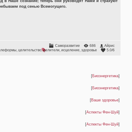
д в Наше сознание; теперь они руководят Нами и страхуют
ребываем под сенью Всемогущего.
Саморазвитие
686
Айрис
слеформы
,
целительство
,
целители
,
исцеление
,
здоровье
5.0
/
6
[
Биоэнергетика
]
[
Биоэнергетика
]
[
Ваше здоровье
]
[
Аспекты Фен-Шуй
]
[
Аспекты Фен-Шуй
]