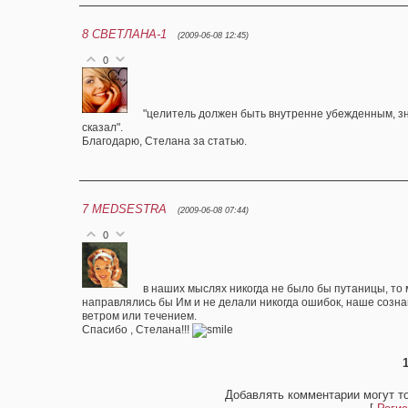
8
СВЕТЛАНА-1
(2009-06-08 12:45)
0
"целитель должен быть внутренне убежденным, знат
сказал".
Благодарю, Стелана за статью.
7
MEDSESTRA
(2009-06-08 07:44)
0
в наших мыслях никогда не было бы путаницы, то 
направлялись бы Им и не делали никогда ошибок, наше созна
ветром или течением.
Спасибо , Стелана!!!
Добавлять комментарии могут т