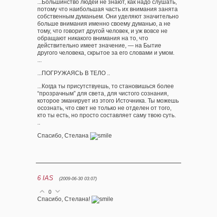
...Большинство людей не знают, как надо слушать,
потому что наибольшая часть их внимания занята
собственным думаньем. Они уделяют значительно
больше внимания именно своему думанью, а не
тому, что говорит другой человек, и уж вовсе не
обращают никакого внимания на то, что
действительно имеет значение, — на Бытие
другого человека, скрытое за его словами и умом.
...
...ПОГРУЖАЯСЬ В ТЕЛО ..
...Когда ты присутствуешь, то становишься более
“прозрачным” для света, для чистого сознания,
которое эманирует из этого Источника. Ты можешь
осознать, что свет не только не отделен от того,
кто ты есть, но просто составляет саму твою суть.
..
Спасибо, Стелана
6
IAS
(2009-06-30 03:07)
0
Спасибо, Стелана!