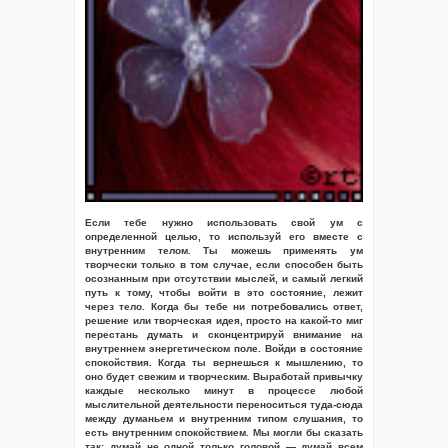
Если тебе нужно использовать свой ум с
определенной целью, то используй его вместе с
внутренним телом. Ты можешь применять ум
творчески только в том случае, если способен быть
осознанным при отсутствии мыслей, и самый легкий
путь к тому, чтобы войти в это состояние, лежит
через тело. Когда бы тебе ни потребовались ответ,
решение или творческая идея, просто на какой-то миг
перестань думать и сконцентрируй внимание на
внутреннем энергетическом поле. Войди в состояние
спокойствия. Когда ты вернешься к мышлению, то
оно будет свежим и творческим. Выработай привычку
каждые несколько минут в процессе любой
мыслительной деятельности переноситься туда-сюда
между думаньем и внутренним типом слушания, то
есть внутренним спокойствием. Мы могли бы сказать
так: думай не одной только головой — думай всем