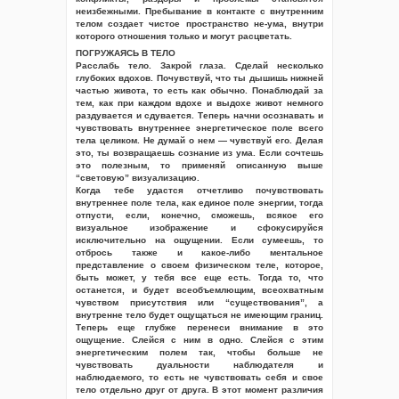
неизбежными. Пребывание в контакте с внутренним
телом создает чистое пространство не-ума, внутри
которого отношения только и могут расцветать.
ПОГРУЖАЯСЬ В ТЕЛО
Расслабь тело. Закрой глаза. Сделай несколько
глубоких вдохов. Почувствуй, что ты дышишь нижней
частью живота, то есть как обычно. Понаблюдай за
тем, как при каждом вдохе и выдохе живот немного
раздувается и сдувается. Теперь начни осознавать и
чувствовать внутреннее энергетическое поле всего
тела целиком. Не думай о нем — чувствуй его. Делая
это, ты возвращаешь сознание из ума. Если сочтешь
это полезным, то применяй описанную выше
“световую” визуализацию.
Когда тебе удастся отчетливо почувствовать
внутреннее поле тела, как единое поле энергии, тогда
отпусти, если, конечно, сможешь, всякое его
визуальное изображение и сфокусируйся
исключительно на ощущении. Если сумеешь, то
отбрось также и какое-либо ментальное
представление о своем физическом теле, которое,
быть может, у тебя все еще есть. Тогда то, что
останется, и будет всеобъемлющим, всеохватным
чувством присутствия или “существования”, а
внутренне тело будет ощущаться не имеющим границ.
Теперь еще глубже перенеси внимание в это
ощущение. Слейся с ним в одно. Слейся с этим
энергетическим полем так, чтобы больше не
чувствовать дуальности наблюдателя и
наблюдаемого, то есть не чувствовать себя и свое
тело отдельно друг от друга. В этот момент различия