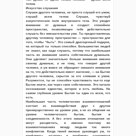
телом.
Искусство слушания
Слушая другого человека, не просто слушай его умом,
слушай всем телом. Слушая, чувствуй
энергетическое поле внутреннего тела. Это уводит
внимание от думанья и создает спокойное
пространство, позволяющее тебе действительно
слушать без вмешательства ума. Ты предоставляешь
другому человеку пространство — пространство для
того, чтобы “быть”. Это самый драгоценный подарок,
на который ты только способен. Большинство людей
не знают, как надо слушать, потому что наибольшая
часть их внимания занята собственным думаньем.
Они уделяют значительно больше внимания именно
своему думанью, а не тому, что говорит другой
человек, и уж вовсе не обращают никакого внимания
на то, что действительно имеет значение, — на Бытие
другого человека, скрытое за его словами и умом.
Разумеется, ты не способен чувствовать чье-то еще
Бытие иначе, как через свое собственное. Это начало
осознавания единства, которое и есть любовь. На
самом глубоком уровне Бытия ты един со всем, что
есть.
Наибольшая часть человеческих взаимоотношений
состоит из взаимодействия друг с другом
преимущественно на уровне ума, а не из общения на
уровне человеческого бытия, бытия в
соединенности. А без этого никакие отношения не
могут расцветать, и именно поэтому во
взаимоотношениях между людьми так много
конфликтов. Когда твоей жизнью руководит ум, то
конфликты, раздоры и проблемы становятся