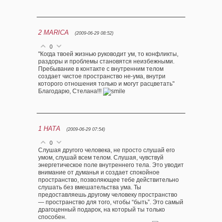
2
MARICA
(2009-06-29 08:52)
0
"Когда твоей жизнью руководит ум, то конфликты,
раздоры и проблемы становятся неизбежными.
Пребывание в контакте с внутренним телом
создает чистое пространство не-ума, внутри
которого отношения только и могут расцветать"
Благодарю, Стелана!!!
1
НАТА
(2009-06-29 07:54)
0
Слушая другого человека, не просто слушай его
умом, слушай всем телом. Слушая, чувствуй
энергетическое поле внутреннего тела. Это уводит
внимание от думанья и создает спокойное
пространство, позволяющее тебе действительно
слушать без вмешательства ума. Ты
предоставляешь другому человеку пространство
— пространство для того, чтобы “быть”. Это самый
драгоценный подарок, на который ты только
способен.