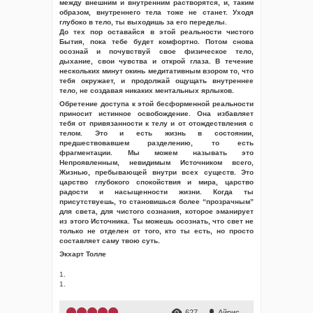
между внешним и внутренним растворятся, и, таким
образом, внутреннего тела тоже не станет. Уходя
глубоко в тело, ты выходишь за его переделы.
До тех пор оставайся в этой реальности чистого
Бытия, пока тебе будет комфортно. Потом снова
осознай и почувствуй свое физическое тело,
дыхание, свои чувства и открой глаза. В течение
нескольких минут окинь медитативным взором то, что
тебя окружает, и продолжай ощущать внутреннее
тело, не создавая никаких ментальных ярлыков.
Обретение доступа к этой бесформенной реальности
приносит истинное освобождение. Она избавляет
тебя от привязанности к телу и от отождествления с
телом. Это и есть жизнь в состоянии,
предшествовавшем разделению, то есть
фрагментации. Мы можем называть это
Непроявленным, невидимым Источником всего,
Жизнью, пребывающей внутри всех существ. Это
царство глубокого спокойствия и мира, царство
радости и насыщенности жизни. Когда ты
присутствуешь, то становишься более “прозрачным”
для света, для чистого сознания, которое эманирует
из этого Источника. Ты можешь осознать, что свет не
только не отделен от того, кто ты есть, но просто
составляет саму твою суть.
Экхарт Толле
1.
1.
627
Айрис