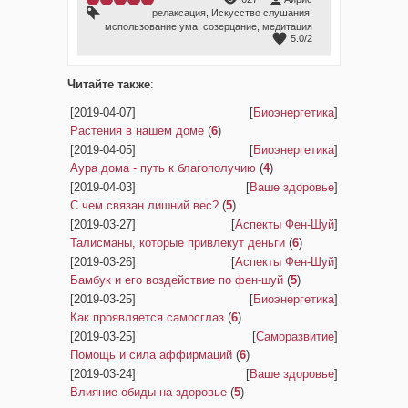
релаксация
,
Искусство слушания
,
мспользование ума
,
созерцание
,
медитация
5.0
/
2
Читайте также
:
[2019-04-07]
[
Биоэнергетика
]
Растения в нашем доме
(
6
)
[2019-04-05]
[
Биоэнергетика
]
Аура дома - путь к благополучию
(
4
)
[2019-04-03]
[
Ваше здоровье
]
С чем связан лишний вес?
(
5
)
[2019-03-27]
[
Аспекты Фен-Шуй
]
Талисманы, которые привлекут деньги
(
6
)
[2019-03-26]
[
Аспекты Фен-Шуй
]
Бамбук и его воздействие по фен-шуй
(
5
)
[2019-03-25]
[
Биоэнергетика
]
Как проявляется самосглаз
(
6
)
[2019-03-25]
[
Саморазвитие
]
Помощь и сила аффирмаций
(
6
)
[2019-03-24]
[
Ваше здоровье
]
Влияние обиды на здоровье
(
5
)