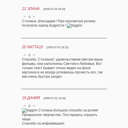
21
ЭЛАНА
(2009-07-04 04:59)
0
Стелана ,благодарю ! При просмотре ролика
получила заряд бодрости !
20
NATTA10
(2009-07-03 18:22)
0
Спасибо, СтеланаС удовольствием смотрю ваши
фильмы, они наполнены Светом и Любовью. Вот
только текст бывает плохо виден на фоне
картинок и не всегда успеваешь прочесть его, так
как очень быстро уходит.
19
ДАНИЯ
(2009-07-02 19:43)
0
Стелана большое спасибо за ролик!
Прекрасное творчество. Постараюсь слушать
чаще.
Спасибо за информацию!