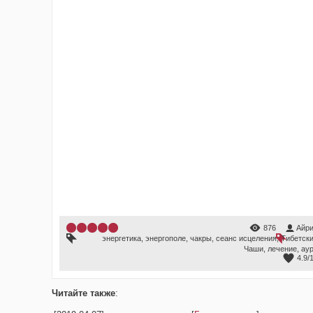
876
Айр
энергетика
,
энергополе
,
чакры
,
сеанс исцеления
,
Тибетск
Чаши
,
лечение
,
ау
4.9
/
Читайте также
: