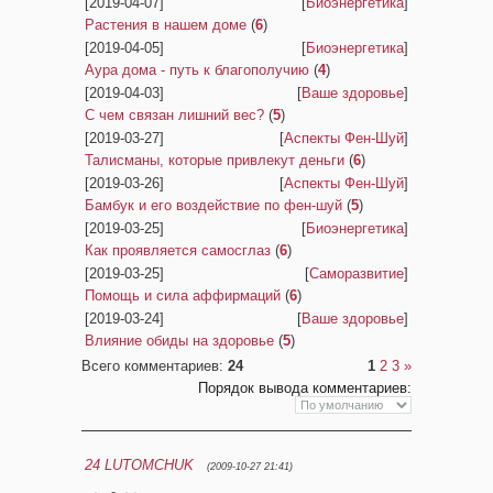
[2019-04-07]
[
Биоэнергетика
]
Растения в нашем доме
(
6
)
[2019-04-05]
[
Биоэнергетика
]
Аура дома - путь к благополучию
(
4
)
[2019-04-03]
[
Ваше здоровье
]
С чем связан лишний вес?
(
5
)
[2019-03-27]
[
Аспекты Фен-Шуй
]
Талисманы, которые привлекут деньги
(
6
)
[2019-03-26]
[
Аспекты Фен-Шуй
]
Бамбук и его воздействие по фен-шуй
(
5
)
[2019-03-25]
[
Биоэнергетика
]
Как проявляется самосглаз
(
6
)
[2019-03-25]
[
Саморазвитие
]
Помощь и сила аффирмаций
(
6
)
[2019-03-24]
[
Ваше здоровье
]
Влияние обиды на здоровье
(
5
)
Всего комментариев
:
24
1
2
3
»
Порядок вывода комментариев:
24
LUTOMCHUK
(2009-10-27 21:41)