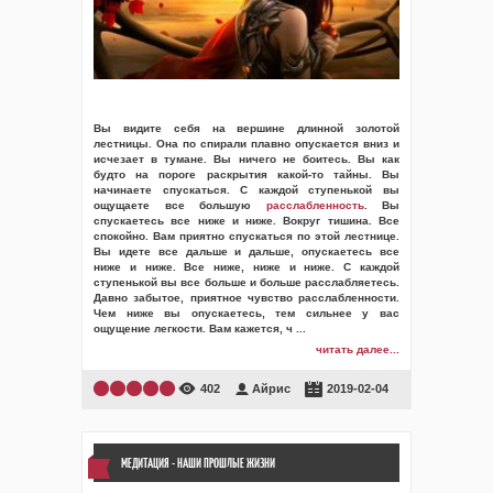
Вы видите себя на вершине длинной золотой
лестницы. Она по спирали плавно опускается вниз и
исчезает в тумане. Вы ничего не боитесь. Вы как
будто на пороге раскрытия какой-то тайны. Вы
начинаете спускаться. С каждой ступенькой вы
ощущаете все большую
расслабленность
. Вы
спускаетесь все ниже и ниже. Вокруг тишина. Все
спокойно. Вам приятно спускаться по этой лестнице.
Вы идете все дальше и дальше, опускаетесь все
ниже и ниже. Все ниже, ниже и ниже. С каждой
ступенькой вы все больше и больше расслабляетесь.
Давно забытое, приятное чувство расслабленности.
Чем ниже вы опускаетесь, тем сильнее у вас
ощущение легкости. Вам кажется, ч
...
читать далее...
402
Айрис
2019-02-04
МЕДИТАЦИЯ - НАШИ ПРОШЛЫЕ ЖИЗНИ