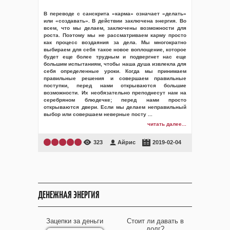
В переводе с санскрита «карма» означает «делать»
или «создавать». В действии заключена энергия. Во
всем, что мы делаем, заключены возможности для
роста. Поэтому мы не рассматриваем карму просто
как процесс воздаяния за дела. Мы многократно
выбираем для себя такое новое воплощение, которое
будет еще более трудным и подвергнет нас еще
большим испытаниям, чтобы наша душа извлекла для
себя определенные уроки. Когда мы принимаем
правильные решения и совершаем правильные
поступки, перед нами открываются большие
возможности. Их необязательно преподнесут нам на
серебряном блюдечке; перед нами просто
открываются двери. Если мы делаем неправильный
выбор или совершаем неверные посту
...
читать далее...
323
Айрис
2019-02-04
ДЕНЕЖНАЯ ЭНЕРГИЯ
Зацепки за деньги
Стоит ли давать в
долг?