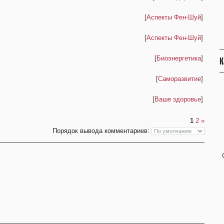
[
Аспекты Фен-Шуй
]
[
Аспекты Фен-Шуй
]
[
Биоэнергетика
]
К
[
Саморазвитие
]
[
Ваше здоровье
]
1
2
»
Порядок вывода комментариев: