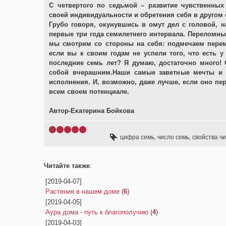
С четвертого по седьмой – развитие чувственных
своей индивидуальности и обретения себя в другом
Грубо говоря, окунувшись в омут дел с головой,
первые три года семилетнего интервала. Переломны
мы смотрим со стороны на себя: подмечаем переме
если вы к своим годам не успели того, что есть у
последние семь лет? Я думаю, достаточно много! 
собой вчерашним.Наши самые заветные мечты и 
исполнения. И, возможно, даже лучше, если оно пе
всем своем потенциале.
Автор-Екатерина Бойкова
цифра семь
,
число семь
,
свойства ч
Читайте также
:
[2019-04-07]
Растения в нашем доме
(
6
)
[2019-04-05]
Аура дома - путь к благополучию
(
4
)
[2019-04-03]