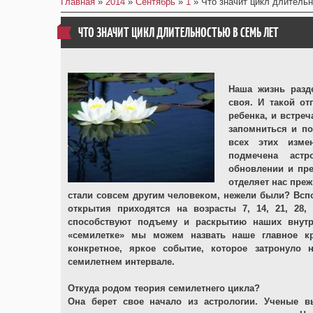
Главная
»
2014
»
Сентябрь
»
1
» Что значит цикл длительн
ЧТО ЗНАЧИТ ЦИКЛ ДЛИТЕЛЬНОСТЬЮ В СЕМЬ ЛЕТ
Наша жизнь разд
своя. И такой от
ребенка, и встреч
запомниться и по
всех этих изме
подмечена астр
обновлении и пре
отделяет нас преж
стали совсем другим человеком, нежели были? Всп
открытия приходятся на возрасты 7, 14, 21, 28,
способствуют подъему и раскрытию наших внутр
«семилетке» мы можем назвать наше главное к
конкретное, яркое событие, которое затронуло
семилетнем интервале.
Откуда родом теория семилетнего цикла?
Она берет свое начало из астрологии. Ученые 