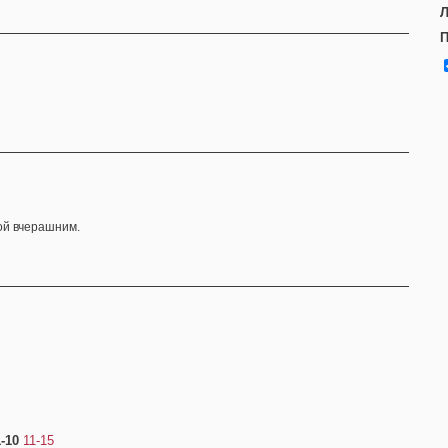
Л
П
ой вчерашним.
1-10
11-15