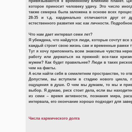
привязываются к временному влиянию планет. Ци
которое приносит человеку удачу. Это число иног
также семерка была заложена в основе всех процессо
28-35 и т.д. кардинально отличаются друг от 
естественного развития нас как личности. Подробное
Что нам дает интервал семи лет?
Я убеждена, что найдутся люди, которые сочтут все э
каждый строит свою жизнь сам и временные рамки т
Тут я хочу припомнить всем знакомые чувства нере
работу или держаться на прежней: все-таки кри
мужем? Как будет правильнее? Люди в таких риско
чем на факты.
А если найти себя в семилетнем пространстве, то от
Допустим, вы вступили в стадию нового цикла,
ощущения в душе. О чем мы думаем, то мы и привл
выбор. Я думаю, риск стоит дела, если вы находитес
из семи – время активности, познания мира, ра
интервала, его окончание хорошо подходит для заве
Числа кармического долга