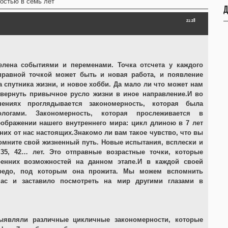
остью в семь лет
Д
21:28
елена событиями и переменами. Точка отсчета у каждого
правной точкой может быть и новая работа, и появление
а спутника жизни, и новое хобби. Да мало ли что может нам
вернуть привычное русло жизни в иное направление.И во
нениях проглядывается закономерность, которая была
ологами. Закономерность, которая прослеживается в
ображении нашего внутреннего мира: цикл длиною в 7 лет
них от нас настоящих.Знакомо ли вам такое чувство, что вы
омните свой жизненный путь. Новые испытания, всплески и
 35, 42… лет. Это отправные возрастные точки, которые
енних возможностей на данном этапе.И в каждой своей
редо, под которым она прожита. Мы можем вспомнить
 нас и заставило посмотреть на мир другими глазами в
выявляли различные цикличные закономерности, которые