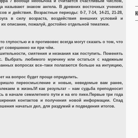
фра 7 вообще необычна и считается счастливым числом,
да называют знаком ангела. В древних восточных учениях
Н
в и действия. Возрастные периоды: 0-7, 7-14, 14-21, 21-28,
друга в силу возраста, воздействия внешних условий и
 их описание, пожалуй, достойно отдельной тематики.
то глупостью и в противовес всегда могут сказать о том, что
ут совершенно ни при чём.
шительности, смятения и незнания как поступить. Поменять
зис. Выбрать любимого мужчину или остаться с надежным
ванных вопросах все–таки полагаются больше на интуицию,
вет на вопрос будет проще определить.
 пришло переосмысление и новые, неведомые вам ранее,
екаем в жизнь!И как результат – нам судьба преподносит
ь в начале семилетнего пути и на его пике.Первые три года
сширения контактов и получения новой информации. Спад
ршения начатых дел, для раздумий и подведения итогов.