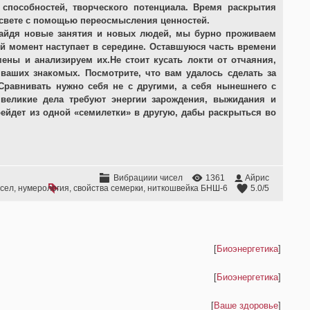
 способностей, творческого потенциала. Время раскрытия
 свете с помощью переосмысления ценностей.
 найдя новые занятия и новых людей, мы бурно проживаем
й момент наступает в середине. Оставшуюся часть времени
ны и анализируем их.Не стоит кусать локти от отчаяния,
 ваших знакомых. Посмотрите, что вам удалось сделать за
Сравнивать нужно себя не с другими, а себя нынешнего с
великие дела требуют энергии зарождения, выжидания и
рейдет из одной «семилетки» в другую, дабы раскрыться во
Вибрациии чисел
1361
Айрис
исел
,
нумерология
,
свойства семерки
,
ниткошвейка БНШ-6
5.0
/
5
[
Биоэнергетика
]
[
Биоэнергетика
]
[
Ваше здоровье
]