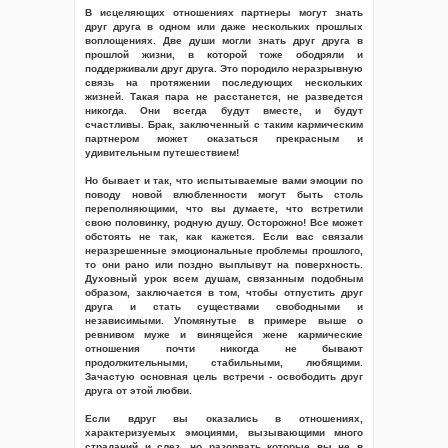
В исцеляющих отношениях партнеры могут знать
друг друга в одном или даже нескольких прошлых
воплощениях. Две души могли знать друг друга в
прошлой жизни, в которой тоже ободряли и
поддерживали друг друга. Это породило неразрывную
связь на протяжении последующих нескольких
жизней. Такая пара не расстанется, не разведется
никогда. Они всегда будут вместе, и будут
счастливы. Брак, заключенный с таким кармическим
партнером может оказаться прекрасным и
удивительным путешествием!
Но бывает и так, что испытываемые вами эмоции по
поводу новой влюбленности могут быть столь
переполняющими, что вы думаете, что встретили
свою половинку, родную душу. Осторожно! Все может
обстоять не так, как кажется. Если вас связали
неразрешенные эмоциональные проблемы прошлого,
то они рано или поздно выплывут на поверхность.
Духовный урок всем душам, связанным подобным
образом, заключается в том, чтобы отпустить друг
друга и стать существами свободными и
независимыми. Упомянутые в примере выше о
ревнивом муже и винящейся жене кармические
отношения почти никогда не бывают
продолжительными, стабильными, любящими.
Зачастую основная цель встречи - освободить друг
друга от этой любви.
Если вдруг вы оказались в отношениях,
характеризуемых эмоциями, вызывающими много
страданий и слез, но разорвать которые вы не в