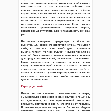
силах, постарайтесь понять, что ничего не обязывает
вас оставаться с тем человеком. Поймите, что
сильные эмоции чаще имеют отношение к глубоким
страданиям, а не взаимной любви. Энергия любви не
столь эмоциональна - она чрезвычайно спокойная и
безмятежная, радостная и вдохновляющая! Она не
гнетущая, изматывающая и трагичная. Если в ваших
отношениях прослеживаются подобные черты,
пришло время отпустить, а не "отрабатывать их" еще
раз.
Некоторые женщины, страдающие в браке от
пьянства или скверного характера мужей, убеждают
себя, что им все равно необходимо оставаться
вместе, потому что "это судьба" и нужно "пройти её
вместе". Они взывают к карме в качестве аргумента
для продления отношений, но искажают ее понятие.
Карма индивидуальна у каждого человека, свою
карму невозможно пройти вместе с кем-то! Карма в
упомянутых выше отношениях зачастую требует,
чтобы вы смогли отпустить партнера, отказавшись от
мучающих отношений с тем, чтобы понять, что вы
цельны сами по себе.
Карма родителей
Иногда вы так связаны с комплексами партнера,
эмоционально обиженной частью внутри него или ее,
что чувствуете, что вы единственный, кто может
разрулить ситуацию и спасти его или ее от проблем.
Но ничего хорошего не получится. Вы только будете
усиливать эмоции бессилия и жертвы в другом