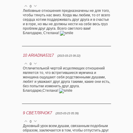
0
Любовные отношения предназначены не для того,
чтобы тянуть нас вниз. Когда мы любим, то от всего
сердца хотим поддерживать друг друга и в счастье
и в горе, но мы не должны нести на себе весь груз
проблем друг друга. Всего светлого вам!
Благодарю, Стелана!
10
ARIADNA5317
(2015-03-23 09:22)
0
Отличительной чертой исцеляющих отношений
является то, что встретившиеся мужчина и
женщина ощущают себя родственными душами,
любят и уважают друг друга такими, какие они есть,
без попытки изменить друг друга.
Благодарю,Стелана!
9
СВЕТЛЯЧОК7
(2015-03-23 05:39)
0
Духовный урок всем душам, связанным подобным
образом, заключается в том, чтобы отпустить друг