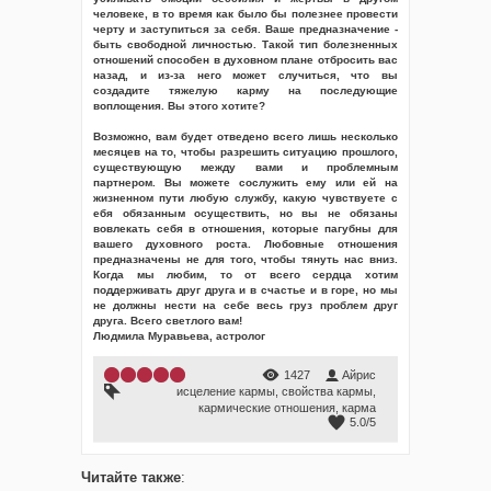
человеке, в то время как было бы полезнее провести
черту и заступиться за себя. Ваше предназначение -
быть свободной личностью. Такой тип болезненных
отношений способен в духовном плане отбросить вас
назад, и из-за него может случиться, что вы
создадите тяжелую карму на последующие
воплощения. Вы этого хотите?
Возможно, вам будет отведено всего лишь несколько
месяцев на то, чтобы разрешить ситуацию прошлого,
существующую между вами и проблемным
партнером. Вы можете сослужить ему или ей на
жизненном пути любую службу, какую чувствуете с
ебя обязанным осуществить, но вы не обязаны
вовлекать себя в отношения, которые пагубны для
вашего духовного роста. Любовные отношения
предназначены не для того, чтобы тянуть нас вниз.
Когда мы любим, то от всего сердца хотим
поддерживать друг друга и в счастье и в горе, но мы
не должны нести на себе весь груз проблем друг
друга. Всего светлого вам!
Людмила Муравьева, астролог
1427
Айрис
исцеление кармы
,
свойства кармы
,
кармические отношения
,
карма
5.0
/
5
Читайте также
: