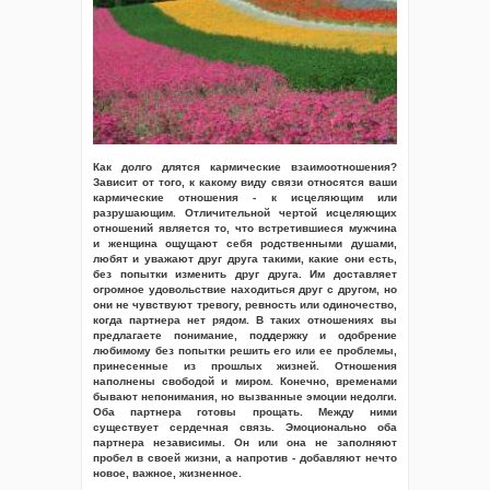
Как долго длятся кармические взаимоотношения?
Зависит от того, к какому виду связи относятся ваши
кармические отношения - к исцеляющим или
разрушающим. Отличительной чертой исцеляющих
отношений является то, что встретившиеся мужчина
и женщина ощущают себя родственными душами,
любят и уважают друг друга такими, какие они есть,
без попытки изменить друг друга. Им доставляет
огромное удовольствие находиться друг с другом, но
они не чувствуют тревогу, ревность или одиночество,
когда партнера нет рядом. В таких отношениях вы
предлагаете понимание, поддержку и одобрение
любимому без попытки решить его или ее проблемы,
принесенные из прошлых жизней. Отношения
наполнены свободой и миром. Конечно, временами
бывают непонимания, но вызванные эмоции недолги.
Оба партнера готовы прощать. Между ними
существует сердечная связь. Эмоционально оба
партнера независимы. Он или она не заполняют
пробел в своей жизни, а напротив - добавляют нечто
новое, важное, жизненное.