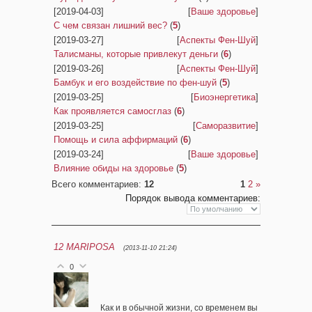
[2019-04-03]
[
Ваше здоровье
]
С чем связан лишний вес?
(
5
)
[2019-03-27]
[
Аспекты Фен-Шуй
]
Талисманы, которые привлекут деньги
(
6
)
[2019-03-26]
[
Аспекты Фен-Шуй
]
Бамбук и его воздействие по фен-шуй
(
5
)
[2019-03-25]
[
Биоэнергетика
]
Как проявляется самосглаз
(
6
)
[2019-03-25]
[
Саморазвитие
]
Помощь и сила аффирмаций
(
6
)
[2019-03-24]
[
Ваше здоровье
]
Влияние обиды на здоровье
(
5
)
Всего комментариев
:
12
1
2
»
Порядок вывода комментариев:
12
MARIPOSA
(2013-11-10 21:24)
0
Как и в обычной жизни, со временем вы