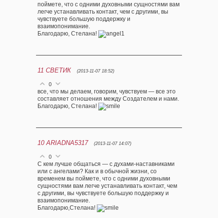
поймете, что с одними духовными сущностями вам
легче устанавливать контакт, чем с другими, вы
чувствуете большую поддержку и
взаимопонимание.
Благодарю, Стелана!
11
СВЕТИК
(2013-11-07 18:52)
0
все, что мы делаем, говорим, чувствуем — все это
составляет отношения между Создателем и нами.
Благодарю, Стелана!
10
ARIADNA5317
(2013-11-07 14:07)
0
С кем лучше общаться — с духами-наставниками
или с ангелами? Как и в обычной жизни, со
временем вы поймете, что с одними духовными
сущностями вам легче устанавливать контакт, чем
с другими, вы чувствуете большую поддержку и
взаимопонимание.
Благодарю,Стелана!