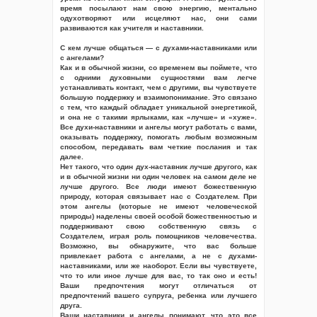
время посылают нам свою энергию, ментально
одухотворяют или исцеляют нас, они сами
развиваются как учителя и наставники.
С кем лучше общаться — с духами-наставниками или
с ангелами?
Как и в обычной жизни, со временем вы поймете, что
с одними духовными сущностями вам легче
устанавливать контакт, чем с другими, вы чувствуете
большую поддержку и взаимопонимание. Это связано
с тем, что каждый обладает уникальной энергетикой,
и она не с такими ярлыками, как «лучше» и «хуже».
Все духи-наставники и ангелы могут работать с вами,
оказывать поддержку, помогать любым возможным
способом, передавать вам четкие послания и так
далее.
Нет такого, что один дух-наставник лучше другого, как
и в обычной жизни ни один человек на самом деле не
лучше другого. Все люди имеют божественную
природу, которая связывает нас с Создателем. При
этом ангелы (которые не имеют человеческой
природы) наделены своей особой божественностью и
поддерживают свою собственную связь с
Создателем, играя роль помощников человечества.
Возможно, вы обнаружите, что вас больше
привлекает работа с ангелами, а не с духами-
наставниками, или же наоборот. Если вы чувствуете,
что то или иное лучше для вас, то так оно и есть!
Ваши предпочтения могут отличаться от
предпочтений вашего супруга, ребенка или лучшего
друга.
Ваши наставники и ангелы понимают, что это все