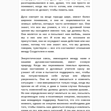
разочаровываемся в них, думая, что они просто не
понимают, когда мы что-то хотим, или считаем, что
они ничего не делают, чтобы помочь нам.
Духи смотрят на вещи гораздо шире, имеют более
широкое понимание, и они не зацикливаются на
земных заботах, которые часто затягивают нас. Они
знают, что все мы учимся, и что с духовной точки
зрения мы находимся именно там, где должны быть.
Они молятся за нас и посылают нам любовь, знаем
мы о них или нет. И если мы не осознаем их
присутствия, они не осуждают наши действия или нас
самих, потому что они знают: все, что мы делаем,
говорим, чувствуем — все это составляет отношения
между Создателем и нами.
Энергетическая связь, имеющаяся между нами и
нашими духами-наставниками, имеет схожую
природу. Когда мы переживаем тяжелые времена,
наши наставники и духовные учителя сразу же
узнают об этом и пытаются поддержать нас, чтобы
мы почувствовали себя лучше или обрели
уверенность. Они не могут вмешаться и изменить
ситуацию — они вмешиваются только тогда, когда мы
просим их об этом, и даже в таком случае большую
часть изменений мы должны делать своими руками...
Но они определенно могут молиться за нас, посылать
исцеляющую силу и позитивную энергию, оказывать
нам невидимую поддержку. Кажется, что это совсем
немного, однако их энергия жизненно необходима для
того, чтобы помочь нам двигаться вперед и извлекать
уроки из тех или иных ситуаций. А так как духи в это