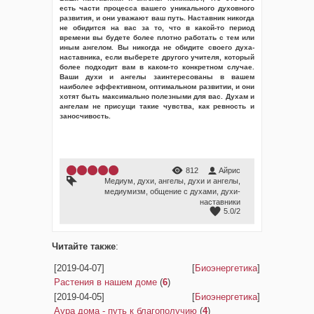
есть части процесса вашего уникального духовного
развития, и они уважают ваш путь. Наставник никогда
не обидится на вас за то, что в какой-то период
времени вы будете более плотно работать с тем или
иным ангелом. Вы никогда не обидите своего духа-
наставника, если выберете другого учителя, который
более подходит вам в каком-то конкретном случае.
Ваши духи и ангелы заинтересованы в вашем
наиболее эффективном, оптимальном развитии, и они
хотят быть максимально полезными для вас. Духам и
ангелам не присущи такие чувства, как ревность и
заносчивость.
812
Айрис
Медиум
,
духи
,
ангелы
,
духи и ангелы
,
медиумизм
,
общение с духами
,
духи-
наставники
5.0
/
2
Читайте также
:
[2019-04-07]
[
Биоэнергетика
]
Растения в нашем доме
(
6
)
[2019-04-05]
[
Биоэнергетика
]
Аура дома - путь к благополучию
(
4
)