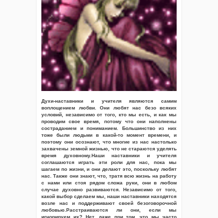
Духи-наставники и учителя являются самим
воплощением любви. Они любят нас безо всяких
условий, независимо от того, кто мы есть, и как мы
проводим свое время, потому что они наполнены
состраданием и пониманием. Большинство из них
тоже были людьми в какой-то момент времени, и
поэтому они осознают, что многие из нас настолько
захвачены земной жизнью, что не стараются уделять
время духовному.Наши наставники и учителя
соглашаются играть эти роли для нас, пока мы
шагаем по жизни, и они делают это, поскольку любят
нас. Также они знают, что, тратя всю жизнь на работу
с нами или стоя рядом сложа руки, они в любом
случае духовно развиваются. Независимо от того,
какой выбор сделаем мы, наши наставники находятся
возле нас и поддерживают своей безоговорочной
любовью.Расстраиваются ли они, если мы
игнорируем их? Нет, даже при том, что мы часто