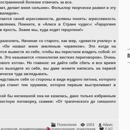
остраненной болезни отвечать за все.
ает, делает меня сильнее». Фольклор творчески развил и эту
нвалидом».
гается своей агрессивности, должны понять: агрессивность
вляема. Помните, в «Алисе в Стране чудес»: «Герцогиня
 в ярость. Знаем мы, куда ходят герцогини!»
разозлить. Начиная со старого, как мир, «довести училку» в
и «Он назвал меня земляным червяком». Это когда на
тся вывести из себя, чтобы вы перестали владеть собой: от
П
я. Это называется «технология жестких переговоров». Очень
ового котла». Но главное: не дайте себя сбить и все время
гко выходите из себя, вы даже можете написать на первой
ически туда заглядывать.
редставьте себя со стороны в виде мудрого питона, которого
ра станет тем оружием, которое первым выстреливает в
акой бы несмешной она ни казалась, дано только избранным
вестную поговорку, скажем: «От трагического до смешного
Психология
1003
Айрис
,
коллектив
,
взаимопонимание
,
психотерапия
,
психология
5.0
/
7