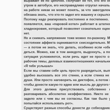
выражает ее по цепочке. Получает не тот, кто его о
утром в автобусе, его несправедливо отругал начал
на работе никак не может понять, за что завотдело
обязана знать, что кто-то задел его машину и скрыл
Поэтому надо реагировать постоянно и постепенно. 
появляется, ваш «паровой котел» работает в штатно
хладнокровия, который позволяет сознательно оцен
нет.
Но и снимать напряжение тоже можно по-разному. Мо
состоянии аффекта оцениваются снисходительно. М
— а потом не знать, что делать, особенно если «об
деться. Можно, как в том анекдоте, выдохнуть, а по
ситуация усложняется, если речь идет не просто 
рабочие темы, деловых взаимоотношениях начальни
«Я тебя услышал»
Если мы ставим себе цель просто разрядиться, вып
удобно высказать все это стенке, а если стенка н
души. Или просто наговорить на диктофон, а потом 
чтобы донести какую-то идею или мысль до другого 
Для этого должна присутствовать собственно 
разговаривать абсолютно неэффективно. Никто не
задело или с чем вы не согласны. Как там было 
попытайся использовать рот».
Существуют разные способы донести до собеседник