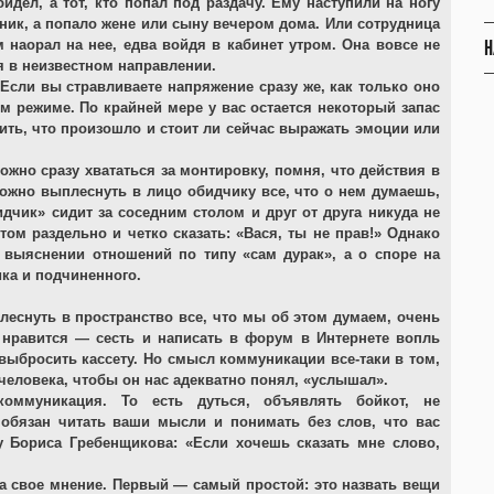
бидел, а тот, кто попал под раздачу. Ему наступили на ногу
ьник, а попало жене или сыну вечером дома. Или сотрудница
Н
м наорал на нее, едва войдя в кабинет утром. Она вовсе не
ся в неизвестном направлении.
Если вы стравливаете напряжение сразу же, как только оно
м режиме. По крайней мере у вас остается некоторый запас
ить, что произошло и стоит ли сейчас выражать эмоции или
жно сразу хвататься за монтировку, помня, что действия в
ожно выплеснуть в лицо обидчику все, что о нем думаешь,
идчик» сидит за соседним столом и друг от друга никуда не
том раздельно и четко сказать: «Вася, ты не прав!» Однако
о выяснении отношений по типу «сам дурак», а о споре на
ка и подчиненного.
леснуть в пространство все, что мы об этом думаем, очень
е нравится — сесть и написать в форум в Интернете вопль
выбросить кассету. Но смысл коммуникации все-таки в том,
человека, чтобы он нас адекватно понял, «услышал».
коммуникация. То есть дуться, объявлять бойкот, не
 обязан читать ваши мысли и понимать без слов, что вас
у Бориса Гребенщикова: «Если хочешь сказать мне слово,
а свое мнение. Первый — самый простой: это назвать вещи