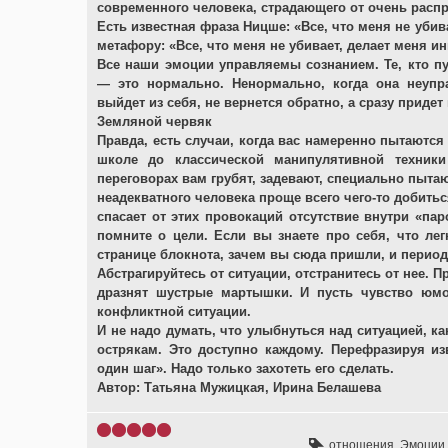
современного человека, страдающего от очень распр
Есть известная фраза Ницше: «Все, что меня не убив
метафору: «Все, что меня не убивает, делает меня и
Все наши эмоции управляемы сознанием. Те, кто пу
— это нормально. Ненормально, когда она неупра
выйдет из себя, не вернется обратно, а сразу придет
Земляной червяк
Правда, есть случаи, когда вас намеренно пытаются 
школе до классической манипулятивной техник
переговорах вам грубят, задевают, специально пытаю
неадекватного человека проще всего чего-то добитьс
спасает от этих провокаций отсутствие внутри «пар
помните о цели. Если вы знаете про себя, что ле
странице блокнота, зачем вы сюда пришли, и период
Абстрагируйтесь от ситуации, отстранитесь от нее. П
дразнят шустрые мартышки. И пусть чувство юмо
конфликтной ситуации.
И не надо думать, что улыбнуться над ситуацией, к
острякам. Это доступно каждому. Перефразируя из
один шаг». Надо только захотеть его сделать.
Автор: Татьяна Мужицкая, Ирина Белашева
отношения
,
Эмоции