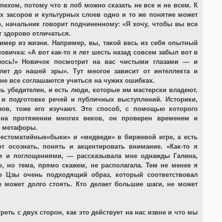
ехом, потому что в лоб можно сказать не все и не всем. К
х засоров и культурных слоев одно и то же понятие может
, начальник говорит подчиненному: «Я хочу, чтобы вы все
т здорово отличаться.
имер из жизни. Например, вы, такой весь из себя опытный
овичка: «А вот как-то я лет шесть назад совсем забыл вот в
алось!» Новичок посмотрит на вас чистыми глазами — и
лет до нашей эры». Тут многое зависит от интеллекта и
 не все соглашаются учиться на чужих ошибках.
ь убедителен, и есть люди, которые им мастерски владеют.
 и подготовке речей и публичных выступлений. Историки,
ов, тоже его изучают. Это способ, с помощью которого
 на протяжении многих веков, он проверен временем и
и метафоры.
естоматийные«быки» и «медведи» в биржевой игре, а есть
 осознать, понять и акцентировать внимание. «Как-то я
ми и поглощениями, — рассказывала мне однажды Галина,
, но тема, прямо скажем, не располагала. Тем не менее я
 Цзы очень подходящий образ, который соответствовал
е может долго стоять. Кто делает большие шаги, не может
ть с двух сторон, как это действует на нас извне и что мы