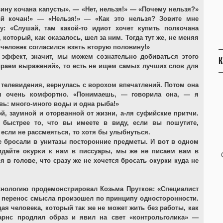
вину кочана капусты». — «Нет, нельзя!» — «Почему нельзя?»
й кочан!» — «Нельзя!» — «Как это нельзя? Зовите мне
у: «Слушай, там какой-то идиот хочет купить полкочана
который, как оказалось, шел за ним. Тогда тут же, не меняя
 человек согласился взять вторую половину!»
 эффект, значит, мы можем сознательно добиваться этого
К
ираем выражений», то есть не ищем самых лучших слов для
телевидения, вернулась с ворохом впечатлений. Потом она
ебя очень комфортно. «Понимаешь, — говорила она, — я
авь: много-много воды и одна рыба!»
, заумной и оторванной от жизни, а-ля суфийские притчи.
о быстрее то, что вы имеете в виду, если вы пошутите,
 если не рассмеяться, то хотя бы улыбнуться.
 бросали в унитазы посторонние предметы. И вот в одном
кидайте окурки к нам в писсуары, мы же не писаем вам в
 в голове, что сразу же не хочется бросать окурки куда не
хнологию продемонстрировал Козьма Прутков: «Специалист
ь перенос смысла произошел по принципу односторонности.
я человека, который так же не может жить без работы, как
арнс продлил образ и явил на свет «контрольголика» —