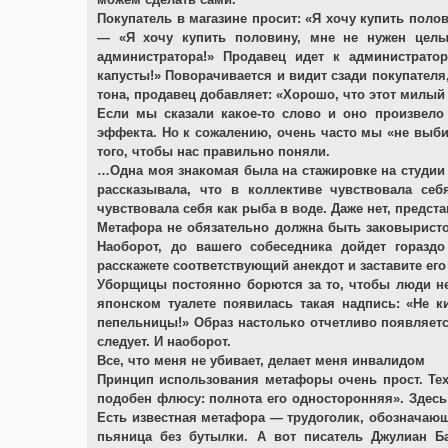
Покупатель в магазине просит: «Я хочу купить поло
— «Я хочу купить половину, мне не нужен целы
администратора!» Продавец идет к администратор
капусты!» Поворачивается и видит сзади покупателя, 
тона, продавец добавляет: «Хорошо, что этот милый
Если мы сказали какое-то слово и оно произвело
эффекта. Но к сожалению, очень часто мы «не выб
того, чтобы нас правильно поняли.
…Одна моя знакомая была на стажировке на студии 
рассказывала, что в коллективе чувствовала с
чувствовала себя как рыба в воде. Даже нет, предст
Метафора не обязательно должна быть заковыристой
Наоборот, до вашего собеседника дойдет горазд
расскажете соответствующий анекдот и заставите его
Уборщицы постоянно борются за то, чтобы люди не
японском туалете появилась такая надпись: «Не 
пепельницы!» Образ настолько отчетливо появляется
следует. И наоборот.
Все, что меня не убивает, делает меня инвалидом
Принцип использования метафоры очень прост. Те
подобен флюсу: полнота его односторонняя». Здес
Есть известная метафора — трудоголик, обозначающа
пьяница без бутылки. А вот писатель Джулиан Б