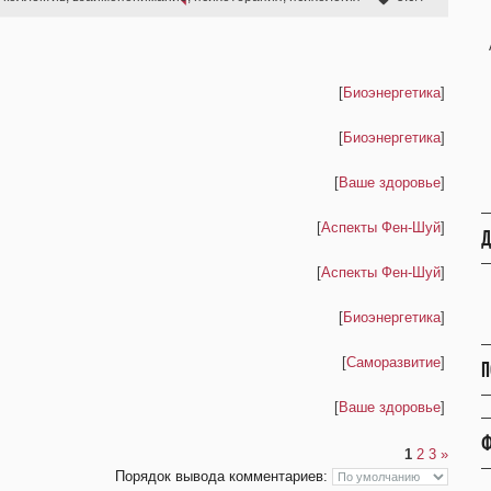
[
Биоэнергетика
]
[
Биоэнергетика
]
[
Ваше здоровье
]
[
Аспекты Фен-Шуй
]
Д
[
Аспекты Фен-Шуй
]
[
Биоэнергетика
]
[
Саморазвитие
]
П
[
Ваше здоровье
]
Ф
1
2
3
»
Порядок вывода комментариев: