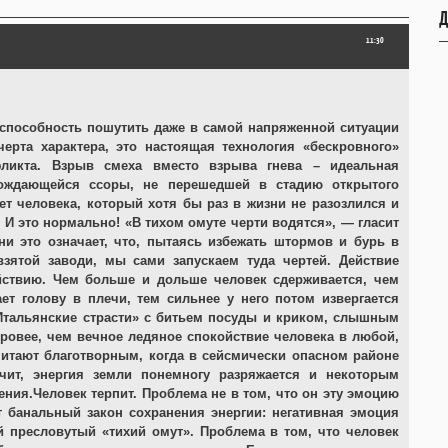
Д
11:30
способность пошутить даже в самой напряженной ситуации
черта характера, это настоящая технология «бескровного»
ликта. Взрыв смеха вместо взрыва гнева – идеальная
ождающейся ссоры, не перешедшей в стадию открытого
ет человека, который хотя бы раз в жизни не разозлился и
 И это нормально! «В тихом омуте черти водятся», — гласит
ни это означает, что, пытаясь избежать штормов и бурь в
зятой заводи, мы сами запускаем туда чертей. Действие
йствию. Чем больше и дольше человек сдерживается, чем
ает голову в плечи, тем сильнее у него потом извергается
Итальянские страсти» с битьем посуды и криком, слышным
доровее, чем вечное ледяное спокойствие человека в любой,
читают благотворным, когда в сейсмически опасном районе
ачит, энергия земли понемногу разряжается и некоторым
ния.Человек терпит. Проблема не в том, что он эту эмоцию
т банальный закон сохранения энергии: негативная эмоция
й пресловутый «тихий омут». Проблема в том, что человек