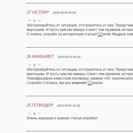
27
VICTORY
(2010-09-03 04:30)
0
Абстрагируйтесь от ситуации, отстранитесь от нее. Представ
мартышки. И пусть чувство юмора станет тем оружием, котор
Стелана, спасибо за интересную статью!
Мудрые сов
26
MARGARET
(2010-09-03 04:11)
0
Абстрагируйтесь от ситуации, отстранитесь от нее. Представ
мартышки. И пусть чувство юмора станет тем оружием, котор
Перефразируя известную поговорку, скажем: «От трагического
Спасибо Стелана, как раз вовремя!
25
ГЕЛИОДОР
(2010-09-02 16:10)
0
Очень хорошая и нужная статья.спасибо!