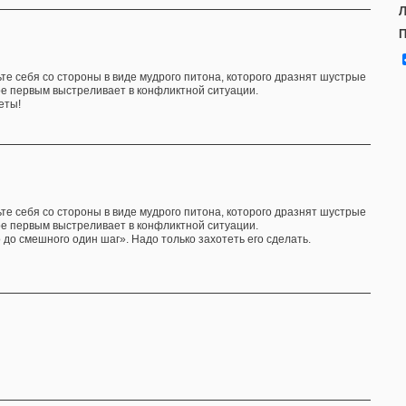
Л
П
ьте себя со стороны в виде мудрого питона, которого дразнят шустрые
ое первым выстреливает в конфликтной ситуации.
еты!
ьте себя со стороны в виде мудрого питона, которого дразнят шустрые
ое первым выстреливает в конфликтной ситуации.
 до смешного один шаг». Надо только захотеть его сделать.