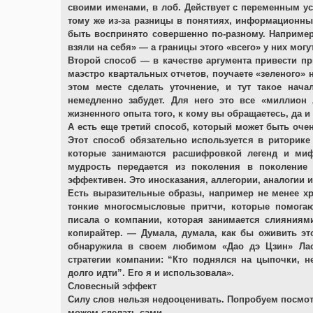
своими именами, в лоб. Действует с переменным усп
тому же из-за разницы в понятиях, информационны
быть воспринято совершенно по-разному. Например
взяли на себя» — а границы этого «всего» у них могу
Второй способ — в качестве аргумента привести пр
маэстро квартальных отчетов, поучаете «зеленого» н
этом месте сделать уточнение, и тут такое нач
немедленно забудет. Для него это все «миллион 
жизненного опыта того, к кому вы обращаетесь, да и
А есть еще третий способ, который может быть очен
Этот способ обязательно используется в риторике
которые занимаются расшифровкой легенд и миф
мудрость передается из поколения в поколение
эффективен. Это иносказания, аллегории, аналогии 
Есть выразительные образы, например не менее хр
тонкие многосмысловые притчи, которые помогают
писала о компании, которая занимается слияния
копирайтер. — Думала, думала, как бы оживить это
обнаружила в своем любимом «Дао дэ Цзин» Лао
стратегии компании: “Кто поднялся на цыпочки, н
долго идти”. Его я и использовала».
Словесный эффект
Силу слов нельзя недооценивать. Попробуем посмотре
можем сделать сами.