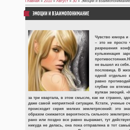
Главная
»
2010
»
Август
»
30
» Эмоции и взаимопонимание
ЭМОЦИИ И ВЗАИМОПОНИМАНИЕ
Чувство юмора и 
– это не просто 
разрешения конф
кульминация зар
противостояния.Н
не вышел из себя.
пословица. В жиз
одной отдельно в
равно противоде
глубже он втягив
вулкан эмоций. «
за три квартала, в этом смысле, как ни странно, з
даже самой неприятной ситуации. Кстати, ученые с
происходит серия мелких землетрясений: это зн
образом снижается вероятность сильного землетрясе
рано или поздно все равно выражает, тут действуе
никуда не делась, она пока отправлена в тот самы