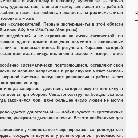
йственны и животному и человеку, чувства же — только
ость, удовольствие) с инстинктами, связывал их с работой
Н
особенно такие, как любовь, ненависть, патриотизм, считал
головного мозга.
ние исследователей. Первые эксперименты в этой области
й и врач Абу Али Ибн-Сина (Авиценна).
их воздействий и ее отражение на жизни физической, он
арашков одного помета Авиценна поместил в одинаковые
з них он привязал волка. В результате барашек, который
естал принимать пищу, постепенно слабел и вскоре погиб.
 особенно систематически повторяющиеся, оставляют свои
енсивное нервное напряжение в ряде случаев может вызвать
и нервной системы, нарушение равновесия в работе желез
ного давления и др.
к иногда совершает действия, которые ему не под силу в
ой войны при обороне Севастополя группа бойцов вкатила
огда закончился бой, даже большее число людей не могли
провождается двигательной — мобилизуются энергетические
сахара, учащаются дыхание и пульс. Все это необходимо для
реживания у человека все чаще перестают сопровождаться
дца, сосудов и других внутренних органов продолжается.