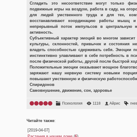
Сгладить это несоответствие могут только физ
подвижные игры на воздухе, работа в саду, на ого
для людей умственного труда и для тех, кому
восстанавливают координацию работы мышц и
непрерывный поток импульсов в центральную н
активность.
Субъективный характер эмоций во многом зависит о
культуры, склонностей, привычек и состояния 
владеть способностью сдерживать себя. Эмоции п
инстинктивно улавливают в себе потребность в пс
после физической работы, другой после быстрой хо
Положительные эмоции оказывают мощное благотвор
заряжают нашу нервную систему новыми порция
повышают умственную и физическую работоспособн
Спиридонов
Самовнушение, движение, сон, здоровье
Психология
1118
Айрис
гне
Читайте также
:
[2019-04-07]
Растения в нашем доме
(
6
)