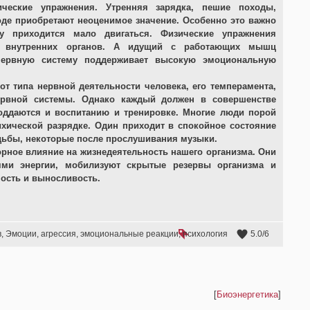
ические упражнения. Утренняя зарядка, пешие походы,
роде приобретают неоценимое значение. Особенно это важно
 приходится мало двигаться. Физические упражнения
 внутренних органов. А идущий с работающих мышц
ервную систему поддерживает высокую эмоциональную
т типа нервной деятельности человека, его темперамента,
нервной системы. Однако каждый должен в совершенстве
оддаются и воспитанию и тренировке. Многие люди порой
ихической разрядке. Один приходит в спокойное состояние
дьбы, некоторые после прослушивания музыки.
ное влияние на жизнедеятельность нашего организма. Они
ми энергии, мобилизуют скрытые резервы организма и
ость и выносливость.
в
,
Эмоции
,
агрессия
,
эмоциональные реакции
,
психология
5.0
/
6
[
Биоэнергетика
]