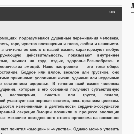
Д
10:04
 эмоциях, подразумевают душевные переживания человека,
ость, горе, чувства восхищения и гнева, любви и ненависти.
значительное место в нашей жизни, характеризуют любую
ужающую действительность, показывают внутреннее
изма, влияют на труд, отдых, здоровье.Разнообразен и
ловеческих эмоций. Наше настроение — это тоже общее
остояние. Бодрое или вялое, веселое или грустное, оно
гими причинами: условиями жизни, удачами или неудачами
ко состоянием здоровья. В течение всей жизни человека
ущения, которые в его сознании получают субъективную
и, наслаждения, счастья или грусти, печали,
ей участвует вся нервная система, весь организм целиком.
ждаются изменениями в деятельности сердечно-сосудистой
утренней секреции.Эмоции возникли в процессе эволюции
как механизм немедленного ответа организма на внезапное
.
яют понятия «эмоции» и «чувства». Однако можно уловить