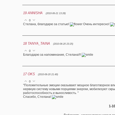
19
ANNISHA
(2010-06-21 13:28)
0
Стелана, благодарю за статью!
Очень интересно!
18
TANYA_TAINA
(2010-06-20 23:25)
0
Благодарю за напоминание, Стелана!!!
17
OKS
(2010-06-20 21:49)
0
"Положительные эмоции оказывают мощное благотворное вли
нервную систему новыми порциями энергии, мобилизуют скр
работоспособность и выносливость. "
Спасибо, Стелана!
1-1