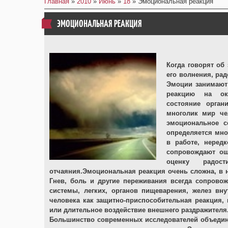
Главная
»
2010
»
Июнь
»
18
» Эмоциональная реакция
ЭМОЦИОНАЛЬНАЯ РЕАКЦИЯ
Когда говорят об
его волнения, рад
Эмоции занимают 
реакцию на окр
состояние орган
многолик мир че
эмоциональное с
определяется мно
в работе, неред
сопровождают ощ
оценку радост
отчаяния.Эмоциональная реакция очень сложна, в н
Гнев, боль и другие переживания всегда сопрово
системы, легких, органов пищеварения, желез вн
человека как защитно-приспособительная реакция, 
или длительное воздействие внешнего раздражителя
Большинство современных исследователей объедин