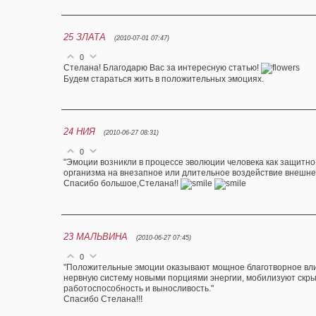
25
ЗЛАТА
(2010-07-01 07:47)
0
Стелана! Благодарю Вас за интересную статью!
Будем стараться жить в положительных эмоциях.
24
НИЯ
(2010-06-27 08:31)
0
"Эмоции возникли в процессе эволюции человека как защитн
организма на внезапное или длительное воздействие внешне
Спасибо большое,Стелана!!
23
МАЛЬВИНА
(2010-06-27 07:45)
0
"Положительные эмоции оказывают мощное благотворное вли
нервную систему новыми порциями энергии, мобилизуют скр
работоспособность и выносливость."
Cпасибо Стелана!!!