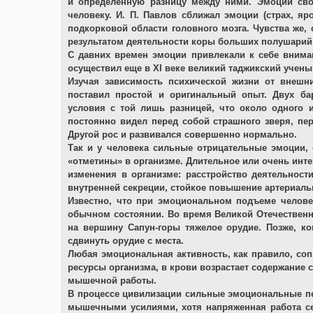
и определенную разницу между ними. Эмоции сво
человеку. И. П. Павлов сближал эмоции (страх, яр
подкорковой области головного мозга. Чувства же, 
результатом деятельности коры больших полушарий 
С давних времен эмоции привлекали к себе внима
осуществил еще в XI веке великий таджикский учены
Изучая зависимость психической жизни от внешн
поставил простой и оригинальный опыт. Двух б
условия с той лишь разницей, что около одного и
постоянно видел перед собой страшного зверя, пер
Другой рос и развивался совершенно нормально.
Так и у человека сильные отрицательные эмоции,
«отметины» в организме. Длительное или очень инт
изменения в организме: расстройство деятельност
внутренней секреции, стойкое повышение артериаль
Известно, что при эмоциональном подъеме челове
обычном состоянии. Во время Великой Отечественн
на вершину Сапун-горы тяжелое орудие. Позже, к
сдвинуть орудие с места.
Любая эмоциональная активность, как правило, со
ресурсы организма, в крови возрастает содержание 
мышечной работы.
В процессе цивилизации сильные эмоциональные пе
мышечными усилиями, хотя напряженная работа сер