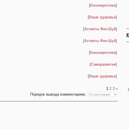
[
Биоэнергетика
]
[
Ваше здоровье
]
[
Аспекты Фен-Шуй
]
К
[
Аспекты Фен-Шуй
]
[
Биоэнергетика
]
[
Саморазвитие
]
[
Ваше здоровье
]
1
2
3
»
Порядок вывода комментариев: