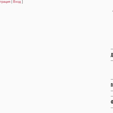
трация
|
Вход
]
Д
П
Ф