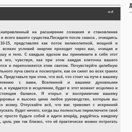
Д
13:18
,направленный на расширение сознания и становление
 и всего вашего существа.Посидите после сеанса , очищаясь
10-15, представляя как поток великолепной, мощной и
 всяких условий энергии проходит через вас, очищая и
ушу и тело. С каждым вдохом вы принимаете в себя этот
е его, чувствуя, как при этом каждая клеточка вашего
тся и переполняется этим светом. Почувствуйте целебную
льного луча света и посмотрите, как он сияет во всех гранях
а. Представьте при этом, что всё, что стоит на пути к вашему
динению с вами, Вселенной и вашими духовными
 и нуждается в исцелении, будет в этот момент исцелено и
астоящем балансе. Я открыт и восприимчив вашему
здоровье и высоко ценю любое руководство, которым вы
о всему. Отпускайте всё, что вас тревожит с искренней
пускать будет нечего, когда вы полностью переключите своё
ас просто будьте собой и идите вперёд, радуйтесь каждому
, цель уже так близко, что её практически можно потрогать