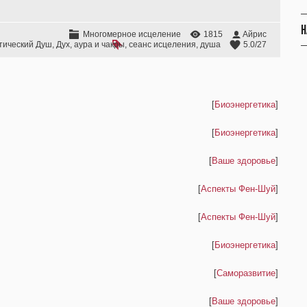
Н
Многомерное исцеление
1815
Айрис
тический Душ
,
Дух
,
аура и чакры
,
сеанс исцеления
,
душа
5.0
/
27
[
Биоэнергетика
]
[
Биоэнергетика
]
[
Ваше здоровье
]
[
Аспекты Фен-Шуй
]
[
Аспекты Фен-Шуй
]
[
Биоэнергетика
]
[
Саморазвитие
]
[
Ваше здоровье
]