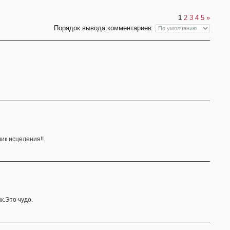
1
2
3
4
5
»
Порядок вывода комментариев:
ик исцеления!!
к.Это чудо.