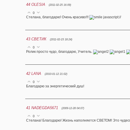
44
OLESIA
(2011-02-25 16:09)
0
Стелана, благодарю! Очень красиво!!!
javascript://
43
СВЕТИК
(2011-02-23 18:24)
0
Ролик просто чудо, благодарю, Учитель.
42
LANA
(2010-01-12 21:02)
0
Благодарю за энергетический душ!
41
NADEGDA5671
(2009-12-28 04:07)
0
Cтелана! Благодарю! Жизнь наполняется СВЕТОМ! Это чудес