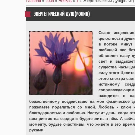
Главная
»
2009
»
Ноябрь
»
1
» Энергетический Душ(ролик)
ЭНЕРГЕТИЧЕСКИЙ ДУШ(РОЛИК)
Сеанс исцеления
целостности души
в потоке минут 
любящей вас без
обновляя вашу д
свет и выдыхает
существа насыщае
силу этого Целите
этого спектра свет
истинному сое
сопровождающими,
находится в н
божественному воздействию на мое физическое 
пожелаете поделиться со мной. Любовь - ключ к
благодарностью и любовью. Наступит день, когда от
восприятие на сердце и будете жить в нём. А сейч
моменту, будьте счастливы, что живёте в это время
руками.