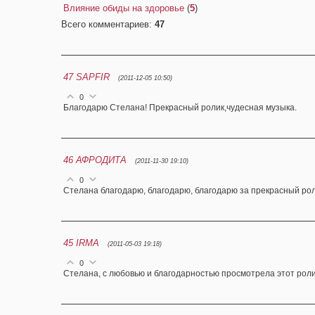
Влияние обиды на здоровье
(
5
)
Всего комментариев
:
47
47
SAPFIR
(2011-12-05 10:50)
0
Благодарю Стелана! Прекрасный ролик,чудесная музыка.
46
АФРОДИТА
(2011-11-30 19:10)
0
Стелана благодарю, благодарю, благодарю за прекрасный рол
45
IRMA
(2011-05-03 19:18)
0
Стелана, с любовью и благодарностью просмотрела этот роли