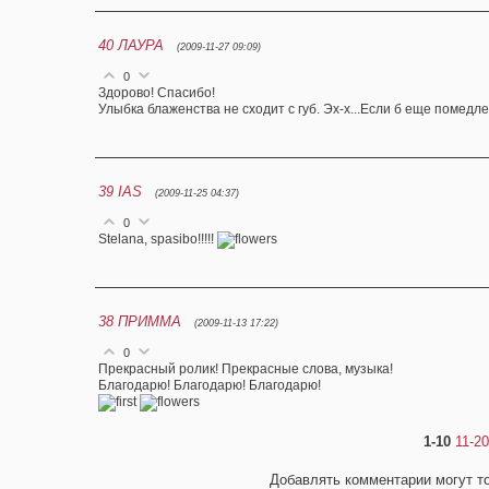
40
ЛАУРА
(2009-11-27 09:09)
0
Здорово! Спасибо!
Улыбка блаженства не сходит с губ. Эх-х...Если б еще помедле
39
IAS
(2009-11-25 04:37)
0
Stelana, spasibo!!!!!
38
ПРИММА
(2009-11-13 17:22)
0
Прекрасный ролик! Прекрасные слова, музыка!
Благодарю! Благодарю! Благодарю!
1-10
11-20
Добавлять комментарии могут т