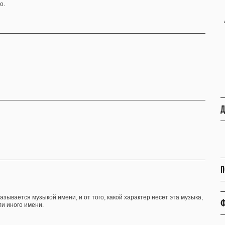
о.
Д
П
ывается музыкой имени, и от того, какой характер несет эта музыка,
Ф
ли иного имени.