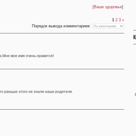
[
Ваше здоровье
]
1
2
3
»
Порядок вывода комментариев:
К
а.Мне мое имя очень нравится!
что раньше этого не знали наши родители.