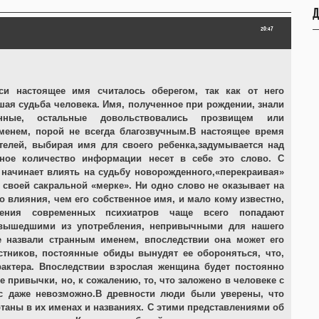
Д
20:47
си настоящее имя считалось оберегом, так как от него
шая судьба человека. Имя, полученное при рождении, знали
анные, остальные довольствовались прозвищем или
нем, порой не всегда благозвучным.В настоящее время
телей, выбирая имя для своего ребенка,задумывается над
мное количество информации несет в себе это слово. С
начинает влиять на судьбу новорожденного,«перекраивая»
о своей сакральной «мерке». Ни одно слово не оказывает на
о влияния, чем его собственное имя, и мало кому известно,
ения современных психиатров чаще всего попадают
вышедшими из употребления, непривычными для нашего
ве назвали странным именем, впоследствии она может его
стников, постоянные обиды вынудят ее обороняться, что,
рактера. Впоследствии взрослая женщина будет постоянно
 привычки, но, к сожалению, то, что заложено в человеке с
час даже невозможно.В древности люди были уверены, что
таны в их именах и названиях. С этими представлениями об