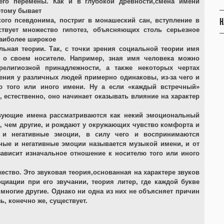
го перемены. Как и в глубокой древности,смена имени
этому бывает
Н
ого псевдонима, постриг в монашеский сан, вступление в
твует множество гипотез, объясняющих столь серьезное
наиболее широкое
ьная теории. Так, с точки зрения социальной теории имя
и о своем носителе. Например, зная имя человека можно
религиозной принадлежности, а также некоторых чертах
ления у различных людей примерно одинаковы, из-за чего и
ю того или иного имени. Ну а если «каждый встречный»
, естественно, оно начинает оказывать влияние на характер
твующие имена рассматриваются как некий эмоциональный
, чем другие, и рождают у окружающих чувство комфорта и
у и негативные эмоции, в силу чего и воспринимаются
ные и негативные эмоции называется музыкой имени, и от
 зависит изначальное отношение к носителю того или иного
ство. Это звуковая теория,основанная на характере звуков
циации при его звучании, теория литер, где каждой букве
многие другие. Однако ни одна из них не объясняет причин
ь, конечно же, существует.