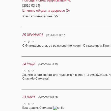
Помощь и сила аффирмаций
(
6
)
[2019-03-24]
Влияние обиды на здоровье
(
5
)
Всего комментариев
:
25
25
ИРИНА891
(2010-08-26 22:17)
0
С благодарностью за разъяснение имени! С уважением. Ирин
24
РАДА
(2010-07-20 16:38)
0
Да, имя много значит для человека и влияет на судьбу.Жаль. 
Спасибо Стелана!
23
ЛАЙТ
(2010-07-05 03:19)
0
Благодарю, Стелана!