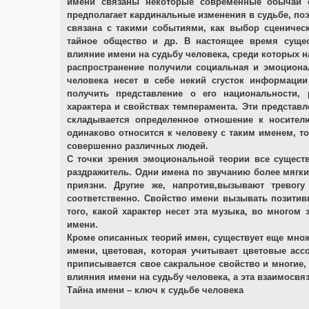
имени связаны некоторые современные обычаи е
предполагает кардинальные изменения в судьбе, по
связана с такими событиями, как выбор сценическ
тайное общество и др. В настоящее время сущес
влияние имени на судьбу человека, среди которых 
распространение получили социальная и эмоционал
человека несет в себе некий сгусток информаци
получить представление о его национальности, 
характера и свойствах темперамента. Эти представ
складывается определенное отношение к носител
одинаково относится к человеку с таким именем, то
совершенно различных людей.
С точки зрения эмоциональной теории все сущес
раздражитель. Одни имена по звучанию более мягки
приязни. Другие же, напротив,вызывают тревог
соответственно. Свойство имени вызывать позитив
того, какой характер несет эта музыка, во многом
имени.
Кроме описанных теорий имен, существует еще множе
имени, цветовая, которая учитывает цветовые ассо
приписывается свое сакральное свойство и многие, 
влияния имени на судьбу человека, а эта взаимосвяз
Тайна имени – ключ к судьбе человека