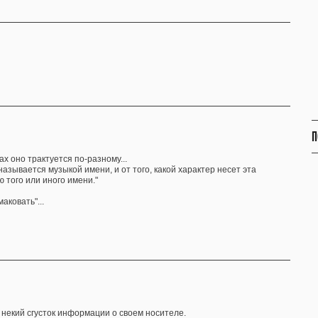
П
х оно трактуется по-разному...
зывается музыкой имени, и от того, какой характер несет эта
 того или иного имени."
аковать"...
 некий сгусток информации о своем носителе.