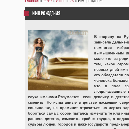
Главная
»
2010
»
Июнь
»
23
» Имя рождения
ИМЯ РОЖДЕНИЯ
В старину на Ру
зависела дальней
немногие избр
вымышленным име
мало кто из роди
тем, какое огро
первых дней имя 
его обладателя п
человека большег
что в поле зр
люди,названные 
слуха именами.Разумеется, если девочку в детст
сменить. Но испытанные в детстве насмешки свер
конечно же, не преминет отразиться на чертах ха
бороться сама с собой,пытаясь изменить те или иные
раннего детства, изменить крайне трудно, а под
судьбы людей, городов и даже государств предначер