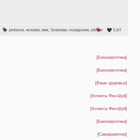
ребенок
,
человек
,
имя
,
Талисман
,
псевдоним
,
оберег
5.0
/
7
[
Биоэнергетика
]
[
Биоэнергетика
]
[
Ваше здоровье
]
[
Аспекты Фен-Шуй
]
[
Аспекты Фен-Шуй
]
[
Биоэнергетика
]
[
Саморазвитие
]