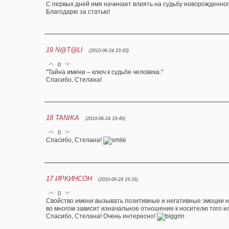
С первых дней имя начинает влиять на судьбу новорожденног
Благодарю за статью!
19
N@T@LI
(2010-06-24 23:43)
0
"Тайна имени – ключ к судьбе человека."
Спасибо, Стелана!
18
TANIKA
(2010-06-24 19:49)
0
Спасибо, Стелана!
17
ИРКИНСОН
(2010-06-24 19:16)
0
Свойство имени вызывать позитивные и негативные эмоции наз
во многом зависит изначальное отношение к носителю того и
Спасибо, Стелана! Очень интересно!