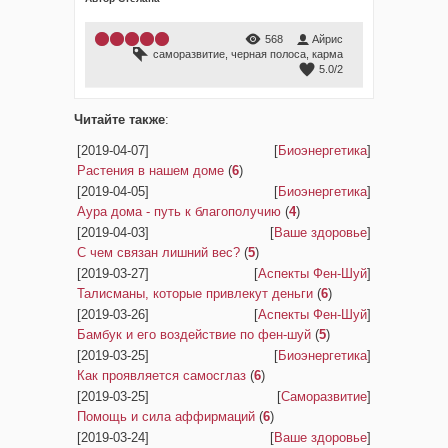
568
Айрис
саморазвитие
,
черная полоса
,
карма
5.0
/
2
Читайте также
:
[2019-04-07]
[
Биоэнергетика
]
Растения в нашем доме
(
6
)
[2019-04-05]
[
Биоэнергетика
]
Аура дома - путь к благополучию
(
4
)
[2019-04-03]
[
Ваше здоровье
]
С чем связан лишний вес?
(
5
)
[2019-03-27]
[
Аспекты Фен-Шуй
]
Талисманы, которые привлекут деньги
(
6
)
[2019-03-26]
[
Аспекты Фен-Шуй
]
Бамбук и его воздействие по фен-шуй
(
5
)
[2019-03-25]
[
Биоэнергетика
]
Как проявляется самосглаз
(
6
)
[2019-03-25]
[
Саморазвитие
]
Помощь и сила аффирмаций
(
6
)
[2019-03-24]
[
Ваше здоровье
]