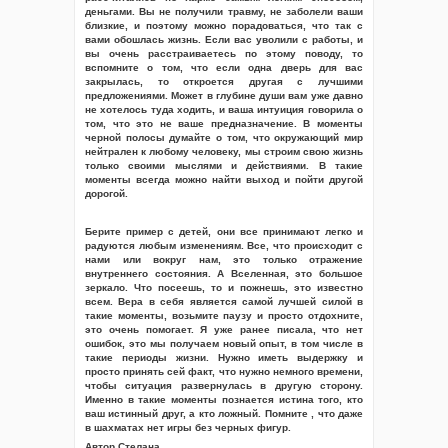
деньгами. Вы не получили травму, не заболели ваши
близкие, и поэтому можно порадоваться, что так с
вами обошлась жизнь. Если вас уволили с работы, и
вы очень расстраиваетесь по этому поводу, то
вспомните о том, что если одна дверь для вас
закрылась, то откроется другая с лучшими
предложениями. Может в глубине души вам уже давно
не хотелось туда ходить, и ваша интуиция говорила о
том, что это не ваше предназначение. В моменты
черной полосы думайте о том, что окружающий мир
нейтрален к любому человеку, мы строим свою жизнь
только своими мыслями и действиями. В такие
моменты всегда можно найти выход и пойти другой
дорогой.
Берите пример с детей, они все принимают легко и
радуются любым изменениям. Все, что происходит с
нами или вокруг нам, это только отражение
внутреннего состояния. А Вселенная, это большое
зеркало. Что посеешь, то и пожнешь, это известно
всем. Вера в себя является самой лучшей силой в
такие моменты, возьмите паузу и просто отдохните,
это очень помогает. Я уже ранее писала, что нет
ошибок, это мы получаем новый опыт, в том числе в
такие периоды жизни. Нужно иметь выдержку и
просто принять сей факт, что нужно немного времени,
чтобы ситуация развернулась в другую сторону.
Именно в такие моменты познается истина того, кто
ваш истинный друг, а кто ложный. Помните , что даже
в шахматах нет игры без черных фигур.
Автор Стелана