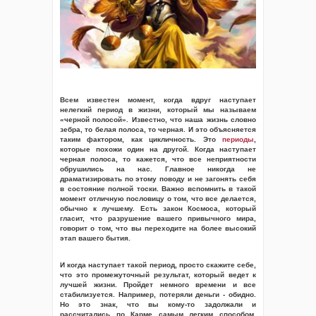
Всем известен момент, когда вдруг наступает
нелегкий период в жизни, который мы называем
«черной полосой». Известно, что наша жизнь словно
зебра, то белая полоса, то черная. И это объясняется
таким фактором, как цикличность. Это
периоды
,
которые похожи один на другой. Когда наступает
черная полоса, то кажется, что все неприятности
обрушились на нас. Главное никогда не
драматизировать по этому поводу и не загонять себя
в состояние полной тоски. Важно вспомнить в такой
момент отличную пословицу о том, что все делается,
обычно к лучшему. Есть закон Космоса, который
гласит, что разрушение вашего привычного мира,
говорит о том, что вы переходите на более высокий
этап вашего бытия.
И когда наступает такой период, просто скажите себе,
что это промежуточный результат, который ведет к
лучшей жизни. Пройдет немного времени и все
стабилизуется. Например, потеряли деньги - обидно.
Но это знак, что вы кому-то задолжали и
рассчитались по Карме самым легким способом,